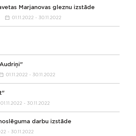
avetas Marjanovas gleznu izstāde
01.11.2022 - 30.11.2022
Audriņi"
01.11.2022 - 30.11.2022
t"
01.11.2022 - 30.11.2022
 noslēguma darbu izstāde
022 - 30.11.2022