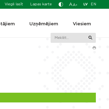
A
Viegli lasīt
Lapas karte
LV
EN
A
+
otājiem
Uzņēmējiem
Viesiem