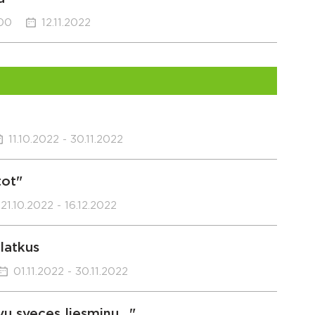
:00
12.11.2022
11.10.2022 - 30.11.2022
tot"
21.10.2022 - 16.12.2022
latkus
01.11.2022 - 30.11.2022
 sveces liesmiņu..."