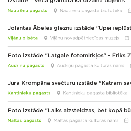
Izstāde " Vecā grāmata kā dizaina objekts"
Nautrēnu pagasts
Nautrēnu pagasta bibliotēka
Jolantas Ābeles gleznu izstāde "Upei ieplūs
Viļānu pilsēta
Viļānu novadpētniecības muzejs
Foto izstāde "Latgale fotomirkļos" - Ēriks Z
Audriņu pagasts
Audriņu pagasta kultūras nams
Jura Krompāna svečturu izstāde "Katram savu
Kantinieku pagasts
Kantinieku pagasta bibliotēka
Foto izstāde "Laiks aizsteidzas, bet kopā bū
Maltas pagasts
Maltas pagasta kultūras nams