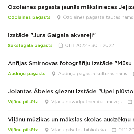
Ozolaines pagasta jaunās mākslinieces Jeļiz
Ozolaines pagasts
Ozolaines pagasta tautas nams
Izstāde "Jura Gaigala akvareļi"
Sakstagala pagasts
01.11.2022 - 30.11.2022
Anfijas Smirnovas fotogrāfiju izstāde "Mūsu 
Audriņu pagasts
Audriņu pagasta kultūras nams
Jolantas Ābeles gleznu izstāde "Upei plūsto
Viļānu pilsēta
Viļānu novadpētniecības muzejs
Viļānu mūzikas un mākslas skolas audzēkņu
Viļānu pilsēta
Viļānu pilsētas bibliotēka
01.11.2