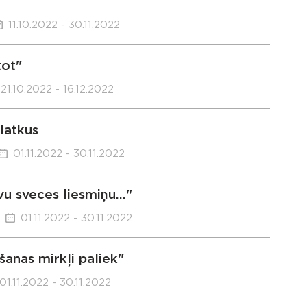
11.10.2022 - 30.11.2022
tot"
21.10.2022 - 16.12.2022
latkus
01.11.2022 - 30.11.2022
 sveces liesmiņu..."
01.11.2022 - 30.11.2022
šanas mirkļi paliek"
01.11.2022 - 30.11.2022