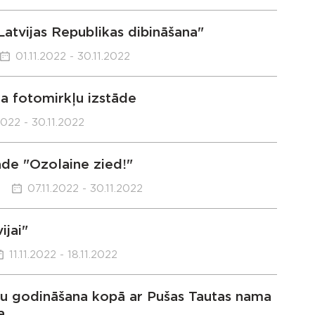
atvijas Republikas dibināšana"
01.11.2022 - 30.11.2022
a fotomirkļu izstāde
2022 - 30.11.2022
āde "Ozolaine zied!"
07.11.2022 - 30.11.2022
ijai"
11.11.2022 - 18.11.2022
iju godināšana kopā ar Pušas Tautas nama
a