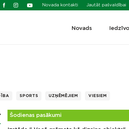
Novada kontakti
Jautāt pašvaldībai
Novads
Iedzīv
DĪBA
SPORTS
UZŅĒMĒJIEM
VIESIEM
Šodienas pasākumi