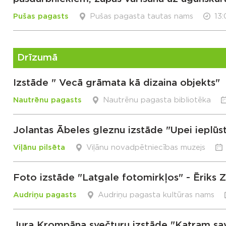
Pušas pagasts
Pušas pagasta tautas nams
13
Drīzumā
Izstāde " Vecā grāmata kā dizaina objekts"
Nautrēnu pagasts
Nautrēnu pagasta bibliotēka
Jolantas Ābeles gleznu izstāde "Upei ieplūs
Viļānu pilsēta
Viļānu novadpētniecības muzejs
Foto izstāde "Latgale fotomirkļos" - Ēriks Z
Audriņu pagasts
Audriņu pagasta kultūras nams
Jura Krompāna svečturu izstāde "Katram savu