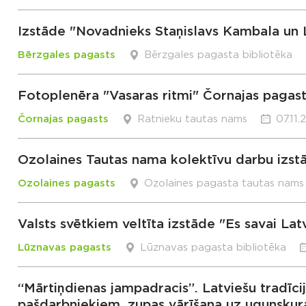
Izstāde "Novadnieks Staņislavs Kambala un L
Bērzgales pagasts
Bērzgales pagasta bibliotēka
Fotoplenēra "Vasaras ritmi" Čornajas pagast
Čornajas pagasts
Ratnieku tautas nams
07.11.
Ozolaines Tautas nama kolektīvu darbu izst
Ozolaines pagasts
Ozolaines pagasta tautas nams
Valsts svētkiem veltīta izstāde "Es savai Latv
Lūznavas pagasts
Lūznavas pagasta bibliotēka
“Mārtiņdienas jampadracis”. Latviešu tradīc
pašdarbniekiem, zupas vārīšana uz ugunskur