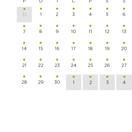
P
O
T
C
P
S
S
1
2
3
4
5
6
31
8
9
10
11
12
13
7
14
15
16
17
18
19
20
21
22
23
24
25
26
27
28
29
30
1
2
3
4