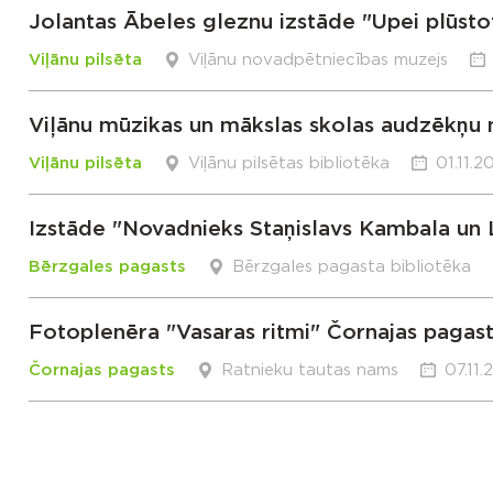
Jolantas Ābeles gleznu izstāde "Upei plūsto
Viļānu pilsēta
Viļānu novadpētniecības muzejs
Viļānu mūzikas un mākslas skolas audzēkņu
Viļānu pilsēta
Viļānu pilsētas bibliotēka
01.11.2
Izstāde "Novadnieks Staņislavs Kambala un L
Bērzgales pagasts
Bērzgales pagasta bibliotēka
Fotoplenēra "Vasaras ritmi" Čornajas pagast
Čornajas pagasts
Ratnieku tautas nams
07.11.