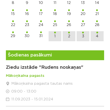
8
9
10
11
12
13
14
15
16
17
18
19
20
21
22
23
24
25
26
27
28
29
30
31
1
2
3
4
Šodienas pasākumi
Ziedu izstāde "Rudens noskaņas"
Mākoņkalna pagasts
Mākoņkalna pagasta tautas nams
09:00 - 13:00
11.09.2023 - 15.01.2024