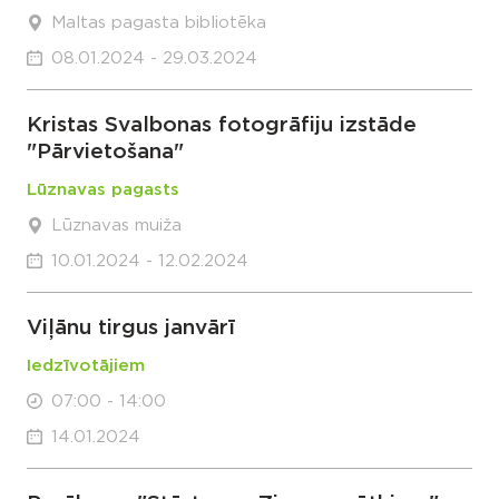
Maltas pagasta bibliotēka
08.01.2024 - 29.03.2024
Kristas Svalbonas fotogrāfiju izstāde
"Pārvietošana"
Lūznavas pagasts
Lūznavas muiža
10.01.2024 - 12.02.2024
Viļānu tirgus janvārī
Iedzīvotājiem
07:00 - 14:00
14.01.2024