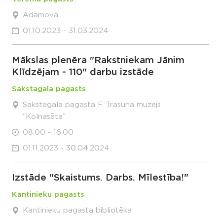
Adamova
01.10.2023 - 31.03.2024
Mākslas plenēra "Rakstniekam Jānim
Klīdzējam - 110" darbu izstāde
Sakstagala pagasts
Sakstagala pagasta F. Trasuna muzejs
“Kolnasāta”
08:00 - 16:00
01.11.2023 - 30.04.2024
Izstāde "Skaistums. Darbs. Mīlestība!"
Kantinieku pagasts
Kantinieku pagasta bibliotēka