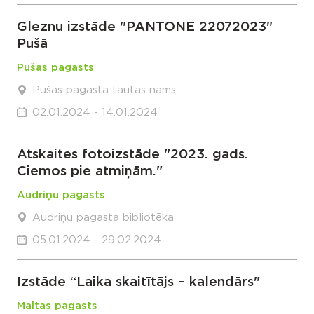
Gleznu izstāde "PANTONE 22072023"
Pušā
Pušas pagasts
Pušas pagasta tautas nams
02.01.2024 - 14.01.2024
Atskaites fotoizstāde "2023. gads.
Ciemos pie atmiņām."
Audriņu pagasts
Audriņu pagasta bibliotēka
05.01.2024 - 29.02.2024
Izstāde “Laika skaitītājs – kalendārs"
Maltas pagasts