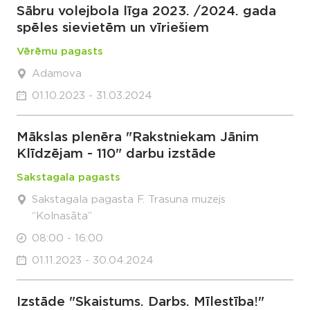
Sābru volejbola līga 2023. /2024. gada
spēles sievietēm un vīriešiem
Vērēmu pagasts
Adamova
01.10.2023 - 31.03.2024
Mākslas plenēra "Rakstniekam Jānim
Klīdzējam - 110" darbu izstāde
Sakstagala pagasts
Sakstagala pagasta F. Trasuna muzejs
“Kolnasāta”
08:00 - 16:00
01.11.2023 - 30.04.2024
Izstāde "Skaistums. Darbs. Mīlestība!"