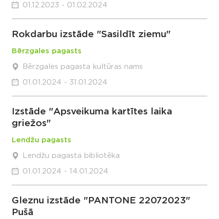
01.12.2023 - 01.02.2024
Rokdarbu izstāde "Sasildīt ziemu"
Bērzgales pagasts
Bērzgales pagasta kultūras nams
01.01.2024 - 31.01.2024
Izstāde "Apsveikuma kartītes laika
griežos"
Lendžu pagasts
Lendžu pagasta bibliotēka
01.01.2024 - 14.01.2024
Gleznu izstāde "PANTONE 22072023"
Pušā