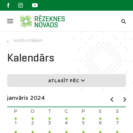
Iedzīvotājiem
Kalendārs
ATLASĪT PĒC
janvāris 2024
P
O
T
C
P
S
S
1
2
3
4
5
6
7