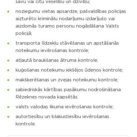
savu vai citu veselību un dzīvību;
noziegumu vietas apsardze, pašvaldības policijas
aizturēto kriminālu nodarījumu izdarījušo vai
aizdomās turamo personu nogādāšana Valsts
policijā;
transporta līdzekļu stāvēšanas un apstāšanās
noteikumu ievērošanas kontrole;
atļautā braukšanas ātruma kontrole;
kuģošanas noteikumu iekšējos ūdeņos kontrole;
makšķerēšanas un zvejas noteikumu kontrole;
sabiedriskās kārtības pasākumu nodrošināšana
Rēzeknes novada kapsētās;
valsts valodas likuma ievērošanas kontrole;
autortiesību un blakustiesību ievērošanas
kontrole.