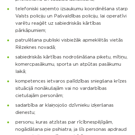
telefoniski saņemto izsaukumu koordinēšana starp
Valsts policiju un Pašvaldības policiju, lai operatīvi
varētu reaģēt uz sabiedriskās kārtības
pārkāpumiem;
patrulēšana publiski visbiežāk apmeklētās vietās
Rēzeknes novadā;
sabiedriskās kārtības nodrošināšana piketu, mītiņu,
komercpasākumu, sporta un atpūtas pasākumu
laikā;
kompetences ietvaros palīdzības sniegšana krīzes
situācijā nonākušajām vai no vardarbības
cietušajām personām;
sadarbība ar klaiņojošo dzīvnieku izķeršanas
dienestu;
personu, kuras atzīstas par rīcībnespējīgām,
nogādāšana pie psihiatra, ja šīs personas apdraud