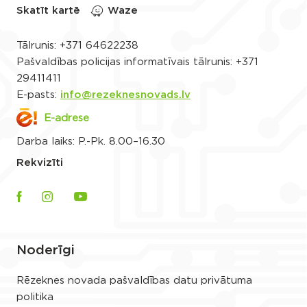
Skatīt kartē
Waze
Tālrunis:
+371 64622238
Pašvaldības policijas informatīvais tālrunis:
+371
29411411
E-pasts:
info@rezeknesnovads.lv
E-adrese
Darba laiks: P.-Pk. 8.00–16.30
Rekvizīti
Noderīgi
Rēzeknes novada pašvaldības datu privātuma
politika