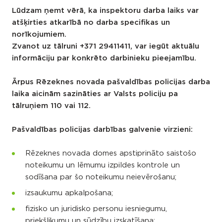
Lūdzam ņemt vērā, ka inspektoru darba laiks var
atšķirties atkarībā no darba specifikas un
norīkojumiem.
Zvanot uz tālruni +371 29411411, var iegūt aktuālu
informāciju par konkrēto darbinieku pieejamību.
Ārpus Rēzeknes novada pašvaldības policijas darba
laika aicinām sazināties ar Valsts policiju pa
tālruņiem 110 vai 112.
Pašvaldības policijas darbības galvenie virzieni:
Rēzeknes novada domes apstiprināto saistošo
noteikumu un lēmumu izpildes kontrole un
sodīšana par šo noteikumu neievērošanu;
izsaukumu apkalpošana;
fizisko un juridisko personu iesniegumu,
priekšlikumu un sūdzību izskatīšana;