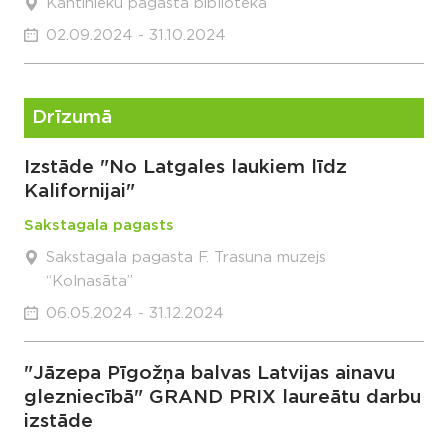
Kantinieku pagasta bibliotēka
02.09.2024 - 31.10.2024
Drīzumā
Izstāde "No Latgales laukiem līdz
Kalifornijai"
Sakstagala pagasts
Sakstagala pagasta F. Trasuna muzejs
“Kolnasāta”
06.05.2024 - 31.12.2024
"Jāzepa Pīgožņa balvas Latvijas ainavu
glezniecībā" GRAND PRIX laureātu darbu
izstāde