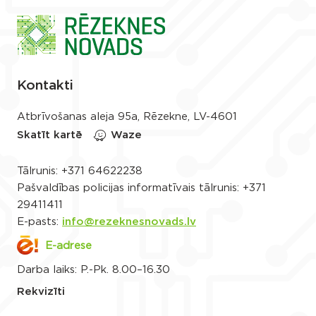
Kontakti
Atbrīvošanas aleja 95a, Rēzekne, LV-4601
Skatīt kartē
Waze
Tālrunis:
+371 64622238
Pašvaldības policijas informatīvais tālrunis:
+371
29411411
E-pasts:
info@rezeknesnovads.lv
E-adrese
Darba laiks: P.-Pk. 8.00–16.30
Rekvizīti