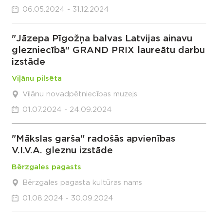
06.05.2024 - 31.12.2024
"Jāzepa Pīgožņa balvas Latvijas ainavu
glezniecībā" GRAND PRIX laureātu darbu
izstāde
Viļānu pilsēta
Viļānu novadpētniecības muzejs
01.07.2024 - 24.09.2024
"Mākslas garša" radošās apvienības
V.I.V.A. gleznu izstāde
Bērzgales pagasts
Bērzgales pagasta kultūras nams
01.08.2024 - 30.09.2024