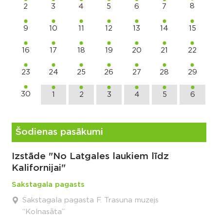
8
2
3
4
5
6
7
9
10
11
12
13
14
15
16
17
18
19
20
21
22
23
24
25
26
27
28
29
30
1
2
3
4
5
6
Šodienas pasākumi
Izstāde "No Latgales laukiem līdz
Kalifornijai"
Sakstagala pagasts
Sakstagala pagasta F. Trasuna muzejs
“Kolnasāta”