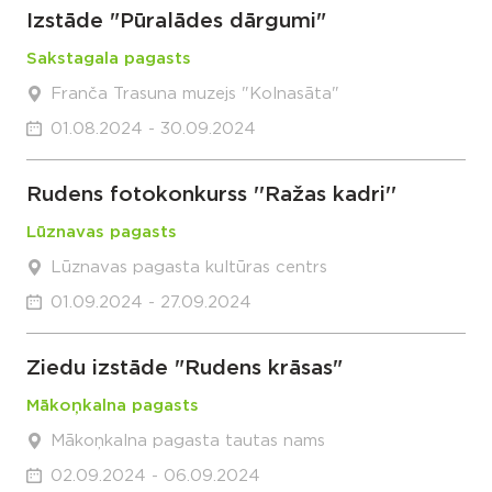
Izstāde "Pūralādes dārgumi"
Sakstagala pagasts
Franča Trasuna muzejs "Kolnasāta"
01.08.2024 - 30.09.2024
Rudens fotokonkurss ''Ražas kadri''
Lūznavas pagasts
Lūznavas pagasta kultūras centrs
01.09.2024 - 27.09.2024
Ziedu izstāde "Rudens krāsas"
Mākoņkalna pagasts
Mākoņkalna pagasta tautas nams
02.09.2024 - 06.09.2024