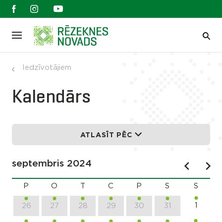
Iedzīvotājiem
Kalendārs
ATLASĪT PĒC
septembris 2024
P
O
T
C
P
S
S
1
26
27
28
29
30
31