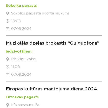
Sokolku pagasts
Sokolku pagasta sporta laukums
10:00
07.09.2024
Muzikālās dzejas brokastis “Gulguošona”
Iedzīvotājiem
Pleikšņu kalns
11:00
07.09.2024
Eiropas kultūras mantojuma diena 2024
Lūznavas pagasts
Lūznavas muiža