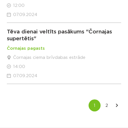
12:00
07.09.2024
Tēva dienai veltīts pasākums "Čornajas
supertētis"
Čornajas pagasts
Čornajas ciema brīvdabas estrāde
14:00
07.09.2024