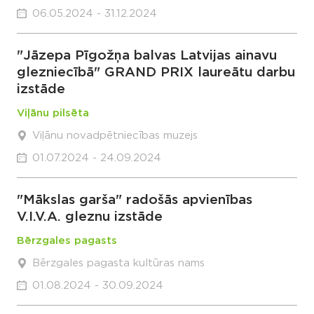
06.05.2024 - 31.12.2024
"Jāzepa Pīgožņa balvas Latvijas ainavu
glezniecībā" GRAND PRIX laureātu darbu
izstāde
Viļānu pilsēta
Viļānu novadpētniecības muzejs
01.07.2024 - 24.09.2024
"Mākslas garša" radošās apvienības
V.I.V.A. gleznu izstāde
Bērzgales pagasts
Bērzgales pagasta kultūras nams
01.08.2024 - 30.09.2024