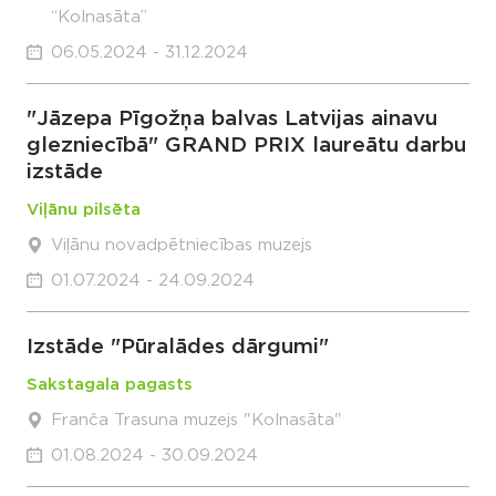
“Kolnasāta”
06.05.2024 - 31.12.2024
"Jāzepa Pīgožņa balvas Latvijas ainavu
glezniecībā" GRAND PRIX laureātu darbu
izstāde
Viļānu pilsēta
Viļānu novadpētniecības muzejs
01.07.2024 - 24.09.2024
Izstāde "Pūralādes dārgumi"
Sakstagala pagasts
Franča Trasuna muzejs "Kolnasāta"
01.08.2024 - 30.09.2024