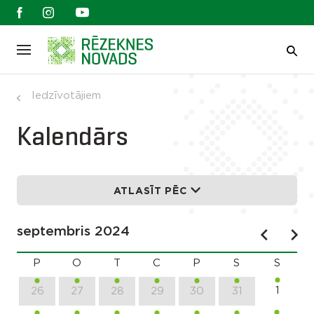
Iedzīvotājiem
Kalendārs
ATLASĪT PĒC
septembris 2024
P
O
T
C
P
S
S
1
26
27
28
29
30
31