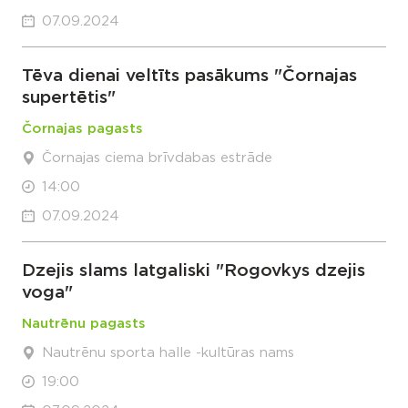
07.09.2024
Tēva dienai veltīts pasākums "Čornajas
supertētis"
Čornajas pagasts
Čornajas ciema brīvdabas estrāde
14:00
07.09.2024
Dzejis slams latgaliski "Rogovkys dzejis
voga"
Nautrēnu pagasts
Nautrēnu sporta halle -kultūras nams
19:00