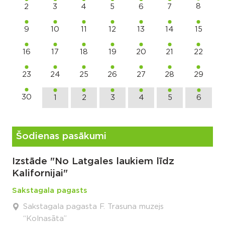
8
2
3
4
5
6
7
9
10
11
12
13
14
15
16
17
18
19
20
21
22
23
24
25
26
27
28
29
30
1
2
3
4
5
6
Šodienas pasākumi
Izstāde "No Latgales laukiem līdz
Kalifornijai"
Sakstagala pagasts
Sakstagala pagasta F. Trasuna muzejs
“Kolnasāta”