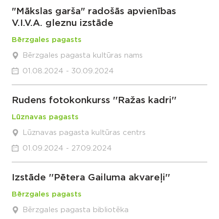
"Mākslas garša" radošās apvienības
V.I.V.A. gleznu izstāde
Bērzgales pagasts
Bērzgales pagasta kultūras nams
01.08.2024 - 30.09.2024
Rudens fotokonkurss ''Ražas kadri''
Lūznavas pagasts
Lūznavas pagasta kultūras centrs
01.09.2024 - 27.09.2024
Izstāde ''Pētera Gailuma akvareļi''
Bērzgales pagasts
Bērzgales pagasta bibliotēka