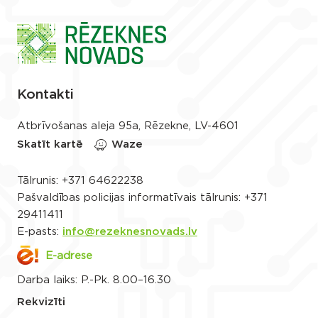
Kontakti
Atbrīvošanas aleja 95a, Rēzekne, LV-4601
Skatīt kartē
Waze
Tālrunis:
+371 64622238
Pašvaldības policijas informatīvais tālrunis:
+371
29411411
E-pasts:
info@rezeknesnovads.lv
E-adrese
Darba laiks: P.-Pk. 8.00–16.30
Rekvizīti