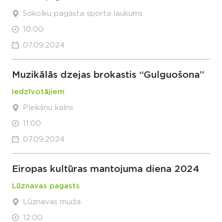
Sokolku pagasta sporta laukums
10:00
07.09.2024
Muzikālās dzejas brokastis “Gulguošona”
Iedzīvotājiem
Pleikšņu kalns
11:00
07.09.2024
Eiropas kultūras mantojuma diena 2024
Lūznavas pagasts
Lūznavas muiža
12:00