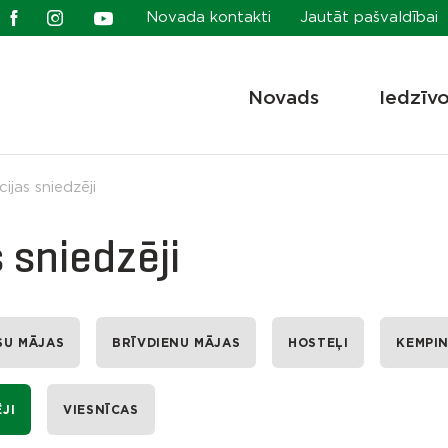
Novada kontakti
Jautāt pašvaldībai
Novads
Iedzīv
ijas sniedzēji
 sniedzēji
SU MĀJAS
BRĪVDIENU MĀJAS
HOSTEĻI
KEMPIN
JI
VIESNĪCAS