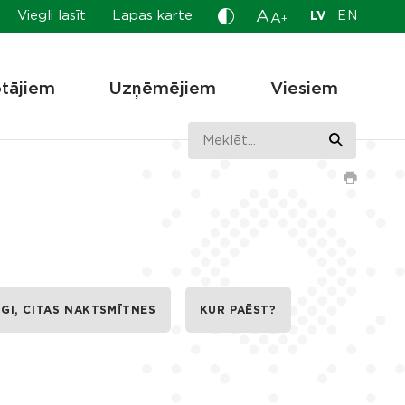
A
Viegli lasīt
Lapas karte
LV
EN
A
+
otājiem
Uzņēmējiem
Viesiem
GI, CITAS NAKTSMĪTNES
KUR PAĒST?