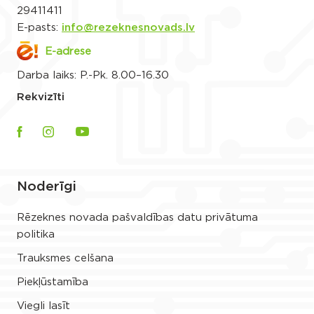
29411411
E-pasts:
info@rezeknesnovads.lv
E-adrese
Darba laiks: P.-Pk. 8.00–16.30
Rekvizīti
Noderīgi
Rēzeknes novada pašvaldības datu privātuma
politika
Trauksmes celšana
Piekļūstamība
Viegli lasīt