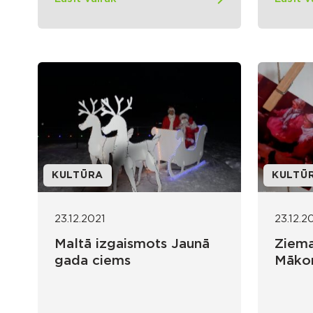
KULTŪRA
KULTŪ
23.12.2021
23.12.2
Maltā izgaismots Jaunā
Ziema
gada ciems
Mākoņ