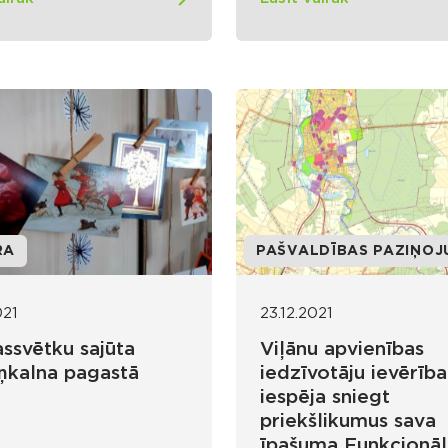
RA
PAŠVALDĪBAS PAZIŅOJ
021
23.12.2021
ssvētku sajūta
Viļānu apvienības
kalna pagastā
iedzīvotāju ievērība
iespēja sniegt
priekšlikumus sava
īpašuma Funkcionāl