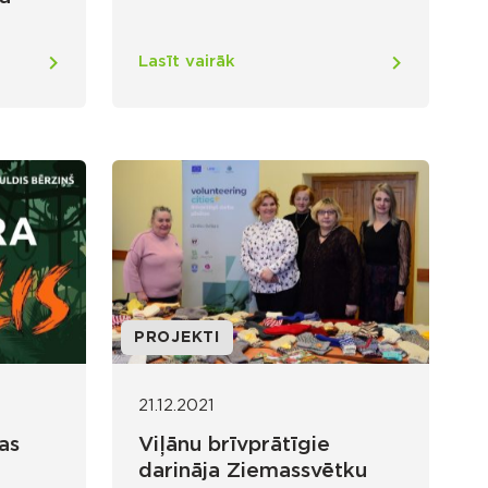
Lasīt vairāk
PROJEKTI
21.12.2021
as
Viļānu brīvprātīgie
darināja Ziemassvētku