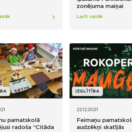
zonējuma maiņai
airāk
Lasīt vairāk
ĪBA
IZGLĪTĪBA
021
22.12.2021
mu pamatskolā
Feimaņu pamatskol
ējusi radoša “Citāda
audzēkņi skatījās