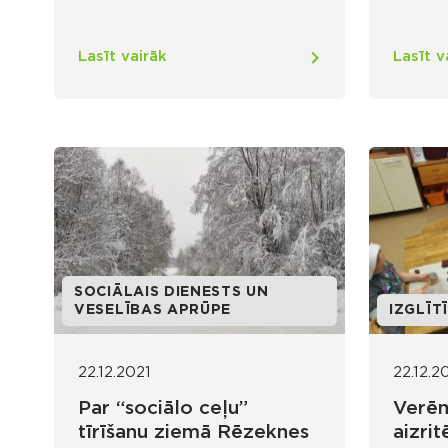
Lasīt vairāk
Lasīt v
SOCIĀLAIS DIENESTS UN
VESELĪBAS APRŪPE
IZGLĪT
22.12.2021
22.12.2
Par “sociālo ceļu”
Verē
tīrīšanu ziemā Rēzeknes
aizrit