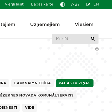
A
Viegli lasīt
Lapas karte
LV
EN
A
+
otājiem
Uzņēmējiem
Viesiem
ŪRA
LAUKSAIMNIECĪBA
PAGASTU ZIŅAS
RĒZEKNES NOVADA KOMUNĀLSERVISS
DIENESTI
VIDE