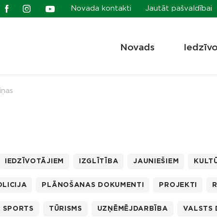
Novada kontakti
Jautāt pašvaldībai
Novads
Iedzīv
iņas
IEDZĪVOTĀJIEM
IZGLĪTĪBA
JAUNIEŠIEM
KULT
LICIJA
PLĀNOŠANAS DOKUMENTI
PROJEKTI
SPORTS
TŪRISMS
UZŅĒMĒJDARBĪBA
VALSTS 