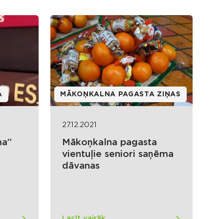
A
MĀKOŅKALNA PAGASTA ZIŅAS
27.12.2021
ma”
Mākoņkalna pagasta
vientuļie seniori saņēma
dāvanas
Lasīt vairāk