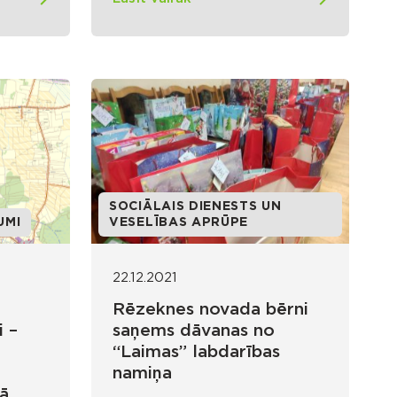
SOCIĀLAIS DIENESTS UN
UMI
VESELĪBAS APRŪPE
22.12.2021
Rēzeknes novada bērni
i –
saņems dāvanas no
“Laimas” labdarības
namiņa
ā