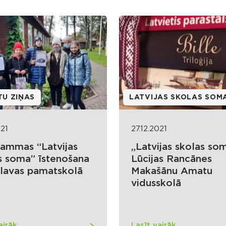
TU ZIŅAS
LATVIJAS SKOLAS SOM
021
27.12.2021
ammas “Latvijas
„Latvijas skolas so
s soma” īstenošana
Lūcijas Rancānes
lavas pamatskolā
Makašānu Amatu
vidusskolā
airāk
Lasīt vairāk