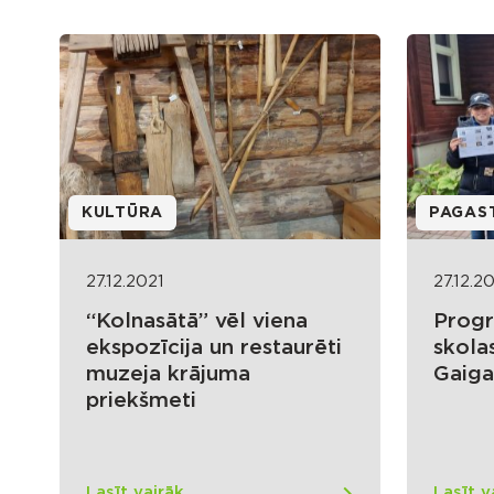
KULTŪRA
PAGAS
27.12.2021
27.12.2
“Kolnasātā” vēl viena
Progr
ekspozīcija un restaurēti
skola
muzeja krājuma
Gaiga
priekšmeti
Lasīt vairāk
Lasīt v