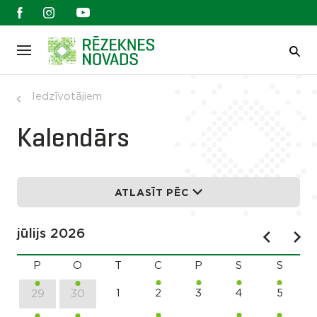
Iedzīvotājiem
Kalendārs
ATLASĪT PĒC
jūlijs 2026
P
O
T
C
P
S
S
1
2
3
4
5
29
30