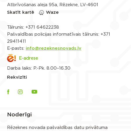
Atbrīvošanas aleja 95a, Rēzekne, LV-4601
Skatīt kartē
Waze
Tālrunis:
+371 64622238
Pašvaldības policijas informatīvais tālrunis:
+371
29411411
E-pasts:
info@rezeknesnovads.lv
E-adrese
Darba laiks: P.-Pk. 8.00–16.30
Rekvizīti
Noderīgi
Rēzeknes novada pašvaldības datu privātuma