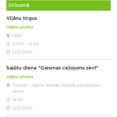
Drīzumā
Viļānu tirgus
Viļānu pilsēta
Viļāni
07:00 - 14:00
12.07.2026
Sajūtu diena "Gaismas ceļojums sevī"
Viļānu pilsēta
"Dadzis" - dabas draugu radošās pētniecības
centrs
14:00
12.07.2026