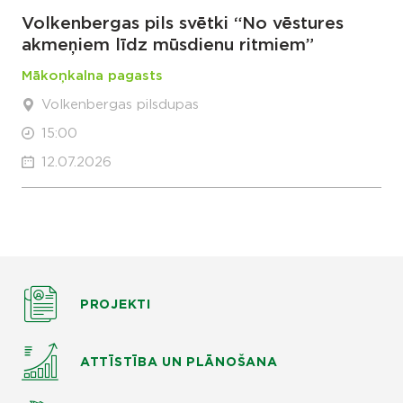
Volkenbergas pils svētki “No vēstures
akmeņiem līdz mūsdienu ritmiem”
Mākoņkalna pagasts
Volkenbergas pilsdupas
15:00
12.07.2026
PROJEKTI
ATTĪSTĪBA UN PLĀNOŠANA