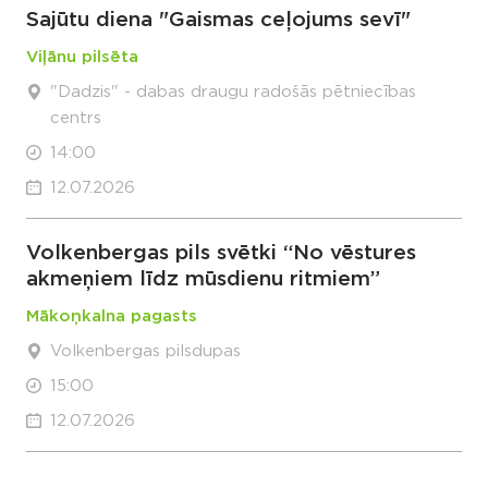
Sajūtu diena "Gaismas ceļojums sevī"
Viļānu pilsēta
"Dadzis" - dabas draugu radošās pētniecības
centrs
14:00
12.07.2026
Volkenbergas pils svētki “No vēstures
akmeņiem līdz mūsdienu ritmiem”
Mākoņkalna pagasts
Volkenbergas pilsdupas
15:00
12.07.2026