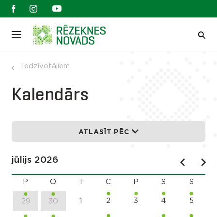
Iedzīvotājiem
Kalendārs
ATLASĪT PĒC
jūlijs 2026
P
O
T
C
P
S
S
1
2
3
4
5
29
30