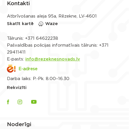
Kontakti
Atbrīvošanas aleja 95a, Rēzekne, LV-4601
Skatīt kartē
Waze
Tālrunis:
+371 64622238
Pašvaldības policijas informatīvais tālrunis:
+371
29411411
E-pasts:
info@rezeknesnovads.lv
E-adrese
Darba laiks: P.-Pk. 8.00–16.30
Rekvizīti
Noderīgi