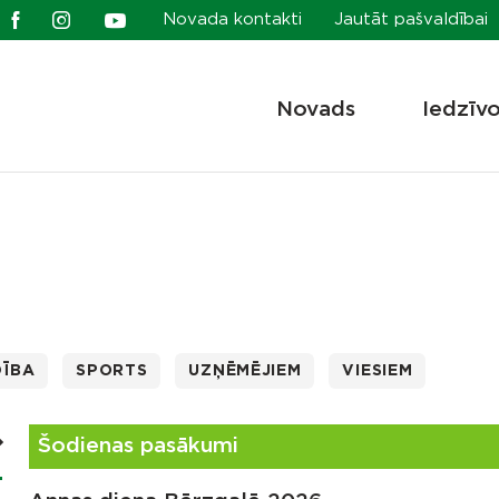
Novada kontakti
Jautāt pašvaldībai
Novads
Iedzīv
DĪBA
SPORTS
UZŅĒMĒJIEM
VIESIEM
Šodienas pasākumi