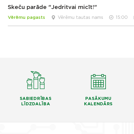
Skeču parāde "Jedritvai micīt!"
Vērēmu pagasts
Vērēmu tautas nams
15:00
SABIEDRĪBAS
PASĀKUMU
LĪDZDALĪBA
KALENDĀRS