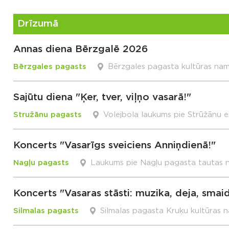
Drīzumā
Annas diena Bērzgalē 2026
Bērzgales pagasts
Bērzgales pagasta kultūras na
Sajūtu diena "Ķer, tver, viļņo vasarā!"
Stružānu pagasts
Volejbola laukums pie Strūžānu 
Koncerts "Vasarīgs sveiciens Anniņdienā!"
Nagļu pagasts
Laukums pie Nagļu pagasta tautas
Koncerts "Vasaras stāsti: muzika, deja, smai
Silmalas pagasts
Silmalas pagasta Kruķu kultūras 