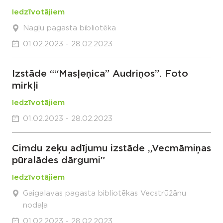
Iedzīvotājiem
Nagļu pagasta bibliotēka
01.02.2023 - 28.02.2023
Izstāde ““Masļeņica” Audriņos”. Foto
mirkļi
Iedzīvotājiem
01.02.2023 - 28.02.2023
Cimdu zeķu adījumu izstāde ,,Vecmāmiņas
pūralādes dārgumi”
Iedzīvotājiem
Gaigalavas pagasta bibliotēkas Vecstrūžānu
nodaļa
01.02.2023 - 28.02.2023