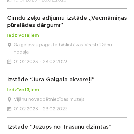
19.01.2023 - 28.02.2023
Cimdu zeķu adījumu izstāde ,,Vecmāmiņas
pūralādes dārgumi”
Iedzīvotājiem
Gaigalavas pagasta bibliotēkas Vecstrūžānu
nodaļa
01.02.2023 - 28.02.2023
Izstāde “Jura Gaigala akvareļi”
Iedzīvotājiem
Viļānu novadpētniecības muzejs
01.02.2023 - 28.02.2023
Izstāde “Jezups no Trasunu dzimtas”