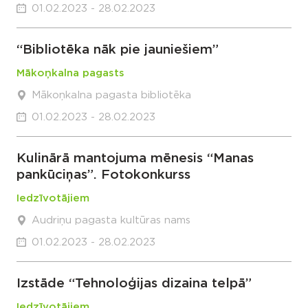
01.02.2023 - 28.02.2023
“Bibliotēka nāk pie jauniešiem”
Mākoņkalna pagasts
Mākoņkalna pagasta bibliotēka
01.02.2023 - 28.02.2023
Kulinārā mantojuma mēnesis “Manas
pankūciņas”. Fotokonkurss
Iedzīvotājiem
Audriņu pagasta kultūras nams
01.02.2023 - 28.02.2023
Izstāde “Tehnoloģijas dizaina telpā”
Iedzīvotājiem