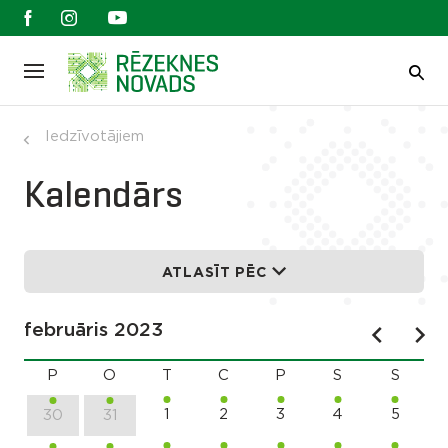
Iedzīvotājiem
Kalendārs
ATLASĪT PĒC
februāris 2023
P
O
T
C
P
S
S
1
2
3
4
5
30
31