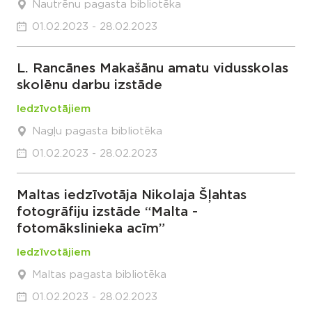
Nautrēnu pagasta bibliotēka
01.02.2023 - 28.02.2023
L. Rancānes Makašānu amatu vidusskolas
skolēnu darbu izstāde
Iedzīvotājiem
Nagļu pagasta bibliotēka
01.02.2023 - 28.02.2023
Maltas iedzīvotāja Nikolaja Šļahtas
fotogrāfiju izstāde “Malta -
fotomākslinieka acīm”
Iedzīvotājiem
Maltas pagasta bibliotēka
01.02.2023 - 28.02.2023