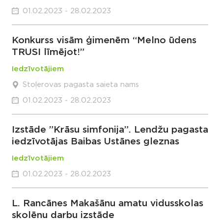
01.02.2023 - 28.02.2023
Konkurss visām ģimenēm “Melno ūdens
TRUSI līmējot!”
Iedzīvotājiem
Stoļerovas pagasta saieta nams
01.02.2023 - 28.02.2023
Izstāde ”Krāsu simfonija”. Lendžu pagasta
iedzīvotājas Baibas Ustānes gleznas
Iedzīvotājiem
01.02.2023 - 28.02.2023
L. Rancānes Makašānu amatu vidusskolas
skolēnu darbu izstāde