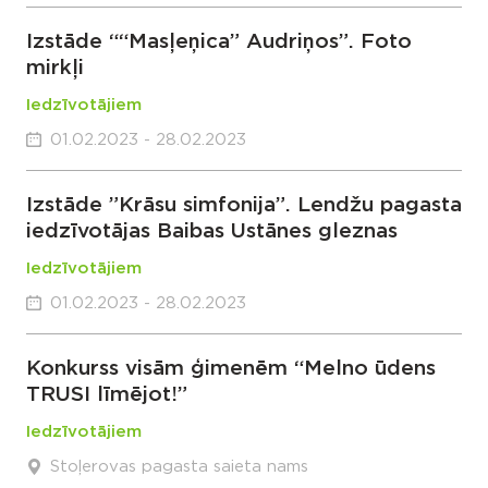
Izstāde ““Masļeņica” Audriņos”. Foto
mirkļi
Iedzīvotājiem
01.02.2023 - 28.02.2023
Izstāde ”Krāsu simfonija”. Lendžu pagasta
iedzīvotājas Baibas Ustānes gleznas
Iedzīvotājiem
01.02.2023 - 28.02.2023
Konkurss visām ģimenēm “Melno ūdens
TRUSI līmējot!”
Iedzīvotājiem
Stoļerovas pagasta saieta nams