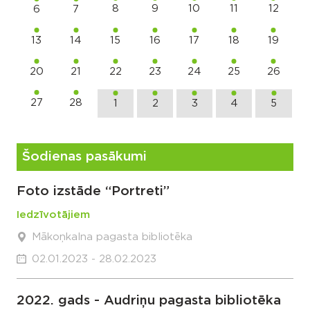
8
9
10
11
12
6
7
13
14
15
16
17
18
19
20
21
22
23
24
25
26
27
28
1
2
3
4
5
Šodienas pasākumi
Foto izstāde “Portreti”
Iedzīvotājiem
Mākoņkalna pagasta bibliotēka
02.01.2023 - 28.02.2023
2022. gads - Audriņu pagasta bibliotēka