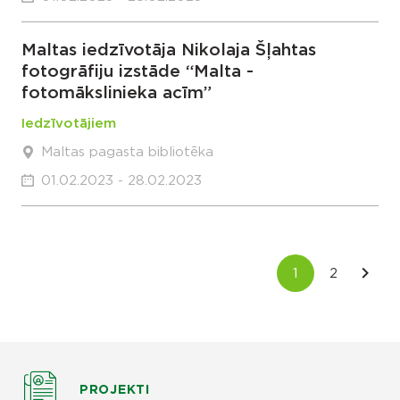
Maltas iedzīvotāja Nikolaja Šļahtas
fotogrāfiju izstāde “Malta -
fotomākslinieka acīm”
Iedzīvotājiem
Maltas pagasta bibliotēka
01.02.2023 - 28.02.2023
PROJEKTI