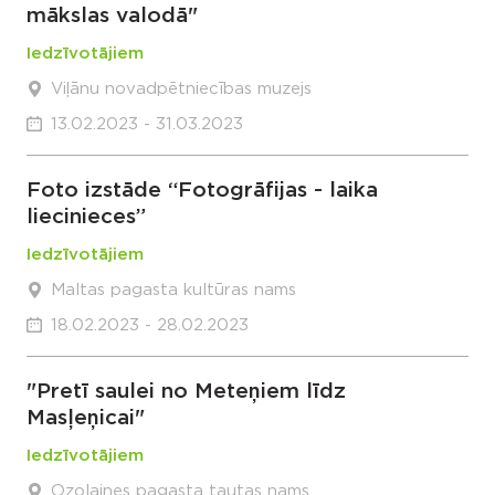
mākslas valodā"
Iedzīvotājiem
Viļānu novadpētniecības muzejs
13.02.2023 - 31.03.2023
Foto izstāde “Fotogrāfijas - laika
liecinieces”
Iedzīvotājiem
Maltas pagasta kultūras nams
18.02.2023 - 28.02.2023
"Pretī saulei no Meteņiem līdz
Masļeņicai"
Iedzīvotājiem
Ozolaines pagasta tautas nams