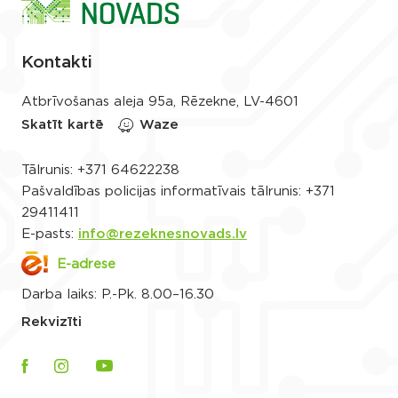
Kontakti
Atbrīvošanas aleja 95a, Rēzekne, LV-4601
Skatīt kartē
Waze
Tālrunis:
+371 64622238
Pašvaldības policijas informatīvais tālrunis:
+371
29411411
E-pasts:
info@rezeknesnovads.lv
E-adrese
Darba laiks: P.-Pk. 8.00–16.30
Rekvizīti