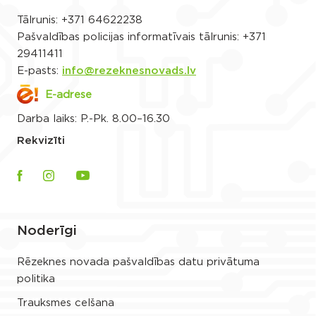
Tālrunis:
+371 64622238
Pašvaldības policijas informatīvais tālrunis:
+371
29411411
E-pasts:
info@rezeknesnovads.lv
E-adrese
Darba laiks: P.-Pk. 8.00–16.30
Rekvizīti
Noderīgi
Rēzeknes novada pašvaldības datu privātuma
politika
Trauksmes celšana