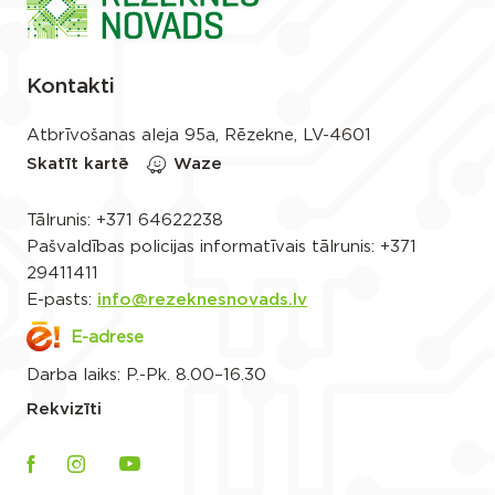
Kontakti
Atbrīvošanas aleja 95a, Rēzekne, LV-4601
Skatīt kartē
Waze
Tālrunis:
+371 64622238
Pašvaldības policijas informatīvais tālrunis:
+371
29411411
E-pasts:
info@rezeknesnovads.lv
E-adrese
Darba laiks: P.-Pk. 8.00–16.30
Rekvizīti