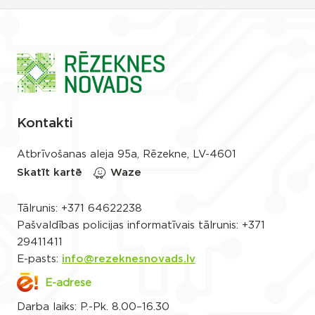
Kontakti
Atbrīvošanas aleja 95a, Rēzekne, LV-4601
Skatīt kartē
Waze
Tālrunis:
+371 64622238
Pašvaldības policijas informatīvais tālrunis:
+371
29411411
E-pasts:
info@rezeknesnovads.lv
E-adrese
Darba laiks: P.-Pk. 8.00–16.30