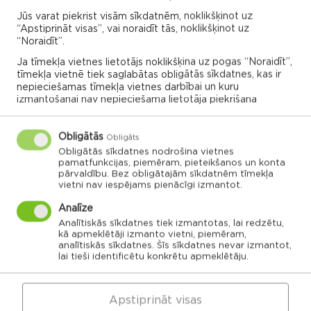
Jūs varat piekrist visām sīkdatnēm, noklikšķinot uz
Amatierteātru festivāls “Lubāna
“Apstiprināt visas”, vai noraidīt tās, noklikšķinot uz
“Noraidīt”.
vilinājums”
Ja tīmekļa vietnes lietotājs noklikšķina uz pogas “Noraidīt”,
Gaigalavas pagasts
tīmekļa vietnē tiek saglabātas obligātās sīkdatnes, kas ir
nepieciešamas tīmekļa vietnes darbībai un kuru
Gaigalavas pagasta kultūras nams
izmantošanai nav nepieciešama lietotāja piekrišana
13:00
08.08.2026
Obligātās
Obligāts
Obligātās sīkdatnes nodrošina vietnes
pamatfunkcijas, piemēram, pieteikšanos un konta
pārvaldību. Bez obligātajām sīkdatnēm tīmekļa
Vairāk
vietni nav iespējams pienācīgi izmantot.
Analīze
Analītiskās sīkdatnes tiek izmantotas, lai redzētu,
kā apmeklētāji izmanto vietni, piemēram,
VISI NOTIKUMI
analītiskās sīkdatnes. Šīs sīkdatnes nevar izmantot,
lai tieši identificētu konkrētu apmeklētāju.
Apstiprināt visas