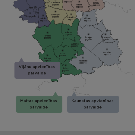
pagasts
Kantinieku
Lendžu
pagasts
Vērēmu
pagasts
pagasts
Viļāni
Sakstagala
Viļānu pagasts
pagasts
Ozolmuižas
Sokolku
Griškānu
pagasts
pagasts
pagasts
Ozolaines
pagasts
Silmalas
Čornajas
Stoļerovas
pagasts
pagasts
pagasts
Lūznavas
pagasts
Kaunatas
Maltas
pagasts
pagasts
Feimaņu
pagasts
Mākoņkalna
pagasts
Viļānu apvienības
Pušas
pagasts
pārvalde
Maltas apvienības
Kaunatas apvienības
pārvalde
pārvalde