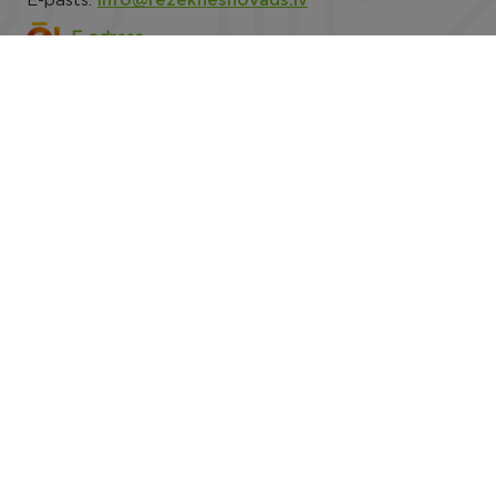
E-pasts:
info@rezeknesnovads.lv
E-adrese
Darba laiks: P.-Pk. 8.00–16.30
Rekvizīti
Noderīgi
Rēzeknes novada pašvaldības datu privātuma
politika
Trauksmes celšana
Piekļūstamība
Viegli lasīt