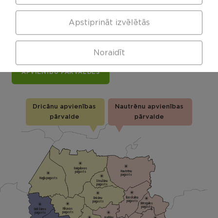
Rēzeknes novada karte
Apstiprināt izvēlētās
Noklikšķini uz pagasta vai apvienības kartes, lai
izpētītu vairāk
Noraidīt
APVIENĪBU PĀRVALDES
Dricānu apvienības
Nautrēnu apvienības
pārvalde
pārvalde
Gaigalavas
Nautrēnu
pagasts
pagasts
Nagļu pagasts
Stružānu
pagasts
Ilzeskalna
Dricānu
pagasts
pagasts
Bērzgales
pagasts
Rikavas
Dekšāres
pagasts
pagasts
Audriņu