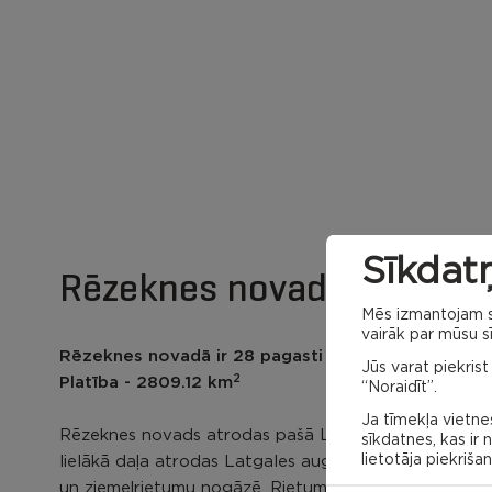
Sīkdatņ
Rēzeknes novada karte
Mēs izmantojam sa
vairāk par mūsu sī
Rēzeknes novadā ir 28 pagasti un Viļānu pilsēta
Jūs varat piekrist
2
Platība - 2809.12 km
“Noraidīt”.
Ja tīmekļa vietnes
Rēzeknes novads atrodas pašā Latgales vidū. Tā
sīkdatnes, kas ir
lietotāja piekriša
lielākā daļa atrodas Latgales augstienē, tās ziemeļu
un ziemeļrietumu nogāzē. Rietumdaļa –