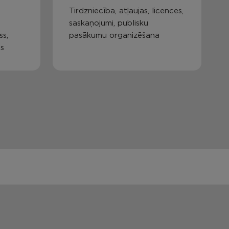
Tirdzniecība, atļaujas, licences,
saskaņojumi, publisku
ss,
pasākumu organizēšana
as