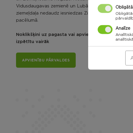
Vidusdaugavas zemienē un Lubāna līdzenumā, bet
Obligātā
ziemeļdaļa nedaudz iesniedzas Ziemeļlatgales
Obligātā
pārvaldī
pacēlumā.
Analīze
Noklikšķini uz pagasta vai apvienības kartes, lai
Analītisk
analītisk
izpētītu vairāk
A
APVIENĪBU PĀRVALDES