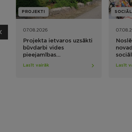
PROJEKTI
SOCIĀL
07.08.2026
07.08.
Projekta ietvaros uzsākti
Noslē
būvdarbi vides
novad
pieejamības
sociā
nodrošināšanai Maltas
konku
Lasīt vairāk
Lasīt v
apvienības pārvaldes ēkā
organ
Lūznavas pagastā