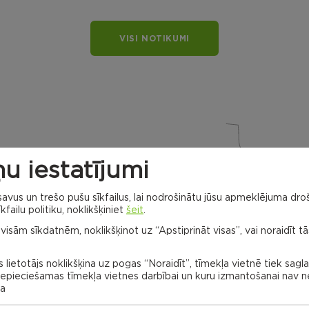
VISI NOTIKUMI
u iestatījumi
vus un trešo pušu sīkfailus, lai nodrošinātu jūsu apmeklējuma droš
Dricānu apvienības
kfailu politiku, noklikšķiniet
šeit
.
pārvalde
 visām sīkdatnēm, noklikšķinot uz “Apstiprināt visas”, vai noraidīt tā
Gaigalavas
pagasts
Nagļu
pagasts
 lietotājs noklikšķina uz pogas “Noraidīt”, tīmekļa vietnē tiek sagl
 nepieciešamas tīmekļa vietnes darbībai un kuru izmantošanai nav
na