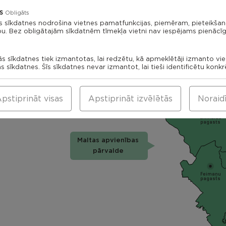
Rikavas
Dekšāres
s
pagasts
Obligāts
pagasts
s sīkdatnes nodrošina vietnes pamatfunkcijas, piemēram, pieteikša
Kantin
bu. Bez obligātajām sīkdatnēm tīmekļa vietni nav iespējams pienācīg
paga
Viļāni
ās sīkdatnes tiek izmantotas, lai redzētu, kā apmeklētāji izmanto vi
Saks
ās sīkdatnes. Šīs sīkdatnes nevar izmantot, lai tieši identificētu konk
Viļānu
pag
pagasts
Viļānu apvienības
Sokolku
pagasts
pārvalde
pstiprināt visas
Apstiprināt izvēlētās
Noraid
Silmalas
pagasts
Maltas apvienības
pārvalde
Feimaņu
pagasts