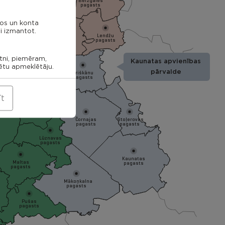
Bērzgales
pagasts
nos un konta
ieku
i izmantot.
Audriņu
sts
Lendžu
pagasts
Vērēmu
pagasts
pagasts
Rēzekne
etni, piemēram,
Kaunatas apvienības
tagala
rētu apmeklētāju.
asts
Ozolmuižas
pārvalde
Griškānu
pagasts
pagasts
īt
Ozolaines
pagasts
Čornajas
Stoļerovas
pagasts
pagasts
Lūznavas
pagasts
Kaunatas
Maltas
pagasts
pagasts
Mākoņkalna
pagasts
Pušas
pagasts