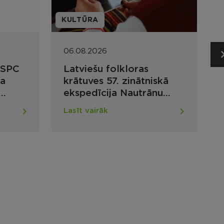
KULTŪRA
I
06.08.2026
DSPC
Latviešu folkloras
na
krātuves 57. zinātniskā
ekspedīcija Nautrānu
kultūrtelpā: meklējumi un
Lasīt vairāk
atradumi