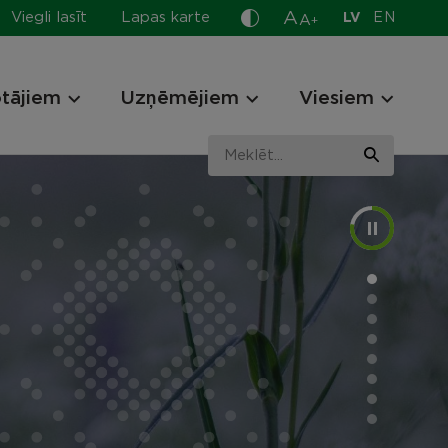
A
Viegli lasīt
Lapas karte
LV
EN
A
+
otājiem
Uzņēmējiem
Viesiem