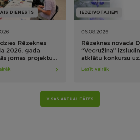
AIS DIENESTS
IEDZĪVOTĀJIEM
2026
06.08.2026
dzies Rēzeknes
Rēzeknes novada 
a 2026. gada
“Vecružina” izsludi
lās jomas projektu
atklātu konkursu uz
rss nevalstiskajām
vairākām vakancēm
airāk
Lasīt vairāk
izācijām
VISAS AKTUALITĀTES