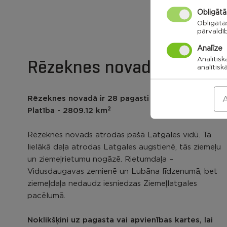
Obligātā
Obligātā
pārvaldī
Analīze
Rēzeknes novada karte
Analītisk
analītisk
Rēzeknes novadā ir 28 pagasti un Viļānu pilsēta
A
2
Platība - 2809.12 km
Rēzeknes novads atrodas pašā Latgales vidū. Tā
lielākā daļa atrodas Latgales augstienē, tās ziemeļu
un ziemeļrietumu nogāzē. Rietumdaļa –
Vidusdaugavas zemienē un Lubāna līdzenumā, bet
ziemeļdaļa nedaudz iesniedzas Ziemeļlatgales
pacēlumā.
Noklikšķini uz pagasta vai apvienības kartes, lai