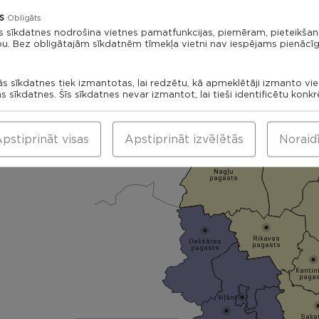
s
Obligāts
s sīkdatnes nodrošina vietnes pamatfunkcijas, piemēram, pieteikša
bu. Bez obligātajām sīkdatnēm tīmekļa vietni nav iespējams pienācīg
ās sīkdatnes tiek izmantotas, lai redzētu, kā apmeklētāji izmanto vi
ās sīkdatnes. Šīs sīkdatnes nevar izmantot, lai tieši identificētu konk
Dricānu apvienības
pārvalde
pstiprināt visas
Apstiprināt izvēlētās
Noraid
Gaigalavas
pagasts
Nagļu
pagasts
Rikavas
Dekšāres
pagasts
pagasts
Kantin
paga
Viļāni
Saks