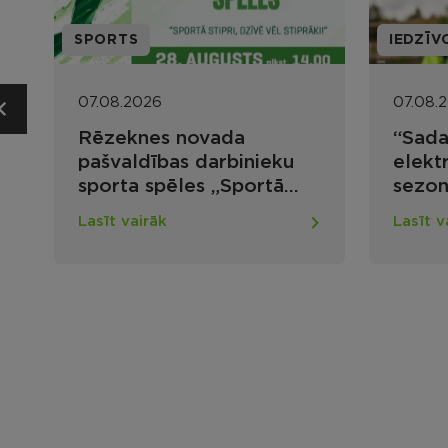
SPORTS
IEDZĪV
07.08.2026
07.08.
Rēzeknes novada
“Sada
pašvaldības darbinieku
elekt
sporta spēles „Sportā
sezon
stipri, dzīvē vēl stiprāki!”
Lasīt vairāk
Lasīt v