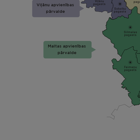
Viļānu
pag
pagasts
Viļānu apvienības
Sokolku
pagasts
pārvalde
Silmalas
pagasts
Maltas apvienības
pārvalde
Feimaņu
pagasts