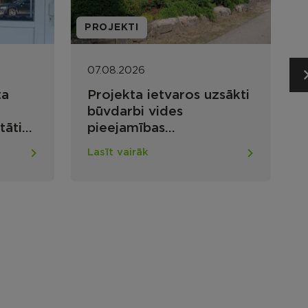
PROJEKTI
S
07.08.2026
ta
Projekta ietvaros uzsākti
būvdarbi vides
tāti
pieejamības
s
nodrošināšanai Maltas
Lasīt vairāk
s
apvienības pārvaldes ēkā
Lūznavas pagastā
eknes