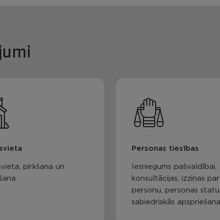
jumi
svieta
Personas tiesības
vieta, pirkšana un
Iesniegums pašvaldībai,
šana
konsultācijas, izziņas par
personu, personas statu
sabiedriskās apspriešan