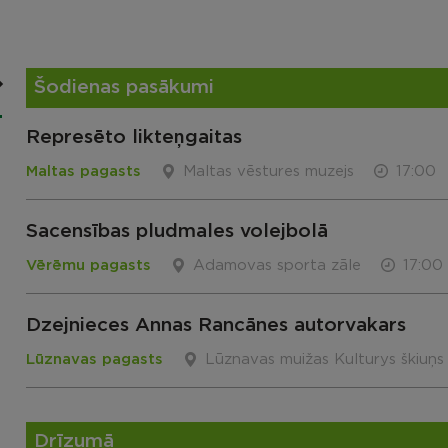
Šodienas pasākumi
Represēto likteņgaitas
Maltas pagasts
Maltas vēstures muzejs
17:00
Sacensības pludmales volejbolā
Vērēmu pagasts
Adamovas sporta zāle
17:00
Dzejnieces Annas Rancānes autorvakars
Lūznavas pagasts
Lūznavas muižas Kulturys škiuņs
Drīzumā