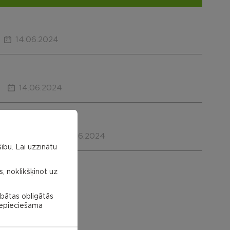
14.06.2024
14.06.2024
18:00
14.06.2024
ību. Lai uzzinātu
s, noklikšķinot uz
abātas obligātās
 nepieciešama