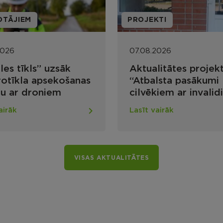
OTĀJIEM
PROJEKTI
2026
07.08.2026
les tīkls” uzsāk
Aktualitātes projek
rotīkla apsekošanas
“Atbalsta pasākumi
u ar droniem
cilvēkiem ar invalidi
mājokļu un publiskā
airāk
Lasīt vairāk
infrastruktūras vide
pieejamības
nodrošināšanai Rēz
novadā”
VISAS AKTUALITĀTES