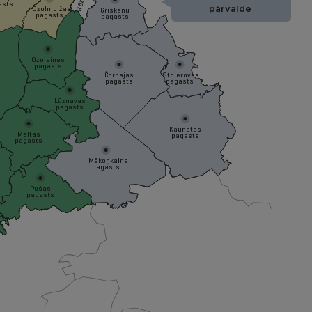
asts
Ozolmuižas
pārvalde
Griškānu
pagasts
pagasts
Ozolaines
pagasts
Čornajas
Stoļerovas
pagasts
pagasts
Lūznavas
pagasts
Kaunatas
Maltas
pagasts
pagasts
Mākoņkalna
pagasts
Pušas
pagasts