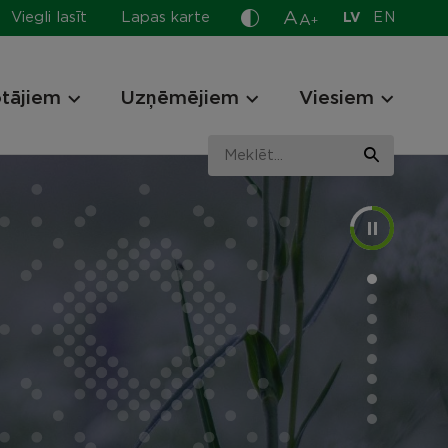
A
Viegli lasīt
Lapas karte
LV
EN
A
+
otājiem
Uzņēmējiem
Viesiem