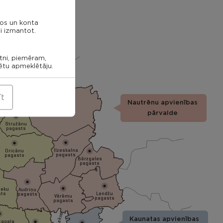
nos un konta
i izmantot.
etni, piemēram,
rētu apmeklētāju.
īt
Nautrēnu apvienības
Nautrēnu
pagasts
pārvalde
Stružānu
pagasts
Ilzeskalna
Dricānu
pagasts
pagasts
Bērzgales
pagasts
ieku
Audriņu
sts
Lendžu
pagasts
Vērēmu
pagasts
pagasts
Rēzekne
Kaunatas apvienības
tagala