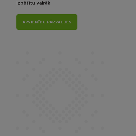
izpētītu vairāk
APVIENĪBU PĀRVALDES