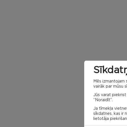
Sīkdatņ
Mēs izmantojam sa
vairāk par mūsu sī
Jūs varat piekrist
“Noraidīt”.
Ja tīmekļa vietnes
sīkdatnes, kas ir
lietotāja piekriša