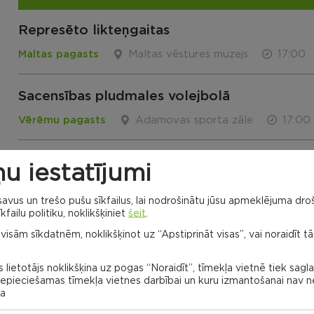
Represēto likteņgaitas
Maltas pagasts
Maltas vēstures muzejs
17:00
Sacensības pludmales volejbolā
Vērēmu pagasts
Adamovas sporta zāle
17:00
Dzejnieces Annas Rancānes autorvakars
u iestatījumi
Lūznavas pagasts
Lūznavas muižas Kulturys škiuņs
vus un trešo pušu sīkfailus, lai nodrošinātu jūsu apmeklējuma droš
kfailu politiku, noklikšķiniet
šeit
.
 visām sīkdatnēm, noklikšķinot uz “Apstiprināt visas”, vai noraidīt tā
VISI NOTIKUMI
 lietotājs noklikšķina uz pogas “Noraidīt”, tīmekļa vietnē tiek sagl
 nepieciešamas tīmekļa vietnes darbībai un kuru izmantošanai nav
na