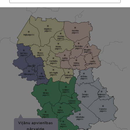
Gaigalavas
Nautrēnu
pagasts
pagasts
Nagļu pagasts
Stružānu
pagasts
Ilzeskalna
Dricānu
pagasts
pagasts
Bērzgales
pagasts
Rikavas
Dekšāres
pagasts
pagasts
Audriņu
pagasts
Kantinieku
Lendžu
pagasts
Vērēmu
pagasts
pagasts
Viļāni
Sakstagala
Viļānu pagasts
pagasts
Ozolmuižas
Sokolku
Griškānu
pagasts
pagasts
pagasts
Ozolaines
pagasts
Silmalas
Čornajas
Stoļerovas
pagasts
pagasts
pagasts
Lūznavas
pagasts
Kaunatas
Maltas
pagasts
pagasts
Feimaņu
pagasts
Mākoņkalna
pagasts
Viļānu apvienības
Pušas
pagasts
pārvalde