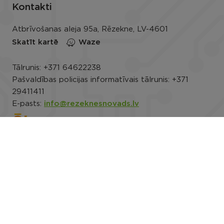
Kontakti
Atbrīvošanas aleja 95a, Rēzekne, LV-4601
Skatīt kartē
Waze
Tālrunis:
+371 64622238
Pašvaldības policijas informatīvais tālrunis:
+371
29411411
E-pasts:
info@rezeknesnovads.lv
E-adrese
Darba laiks: P.-Pk. 8.00–16.30
Rekvizīti
Noderīgi