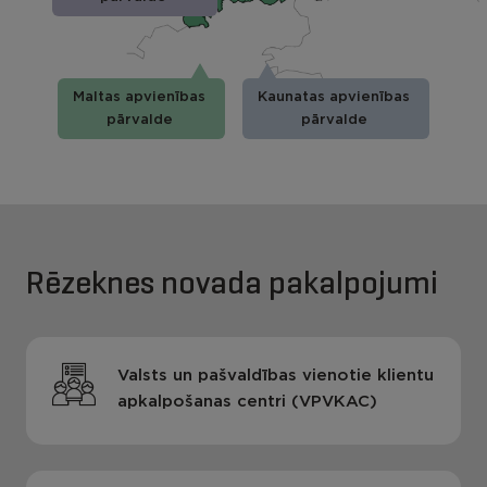
Maltas apvienības
Kaunatas apvienības
pārvalde
pārvalde
Rēzeknes novada pakalpojumi
Valsts un pašvaldības vienotie klientu
apkalpošanas centri (VPVKAC)