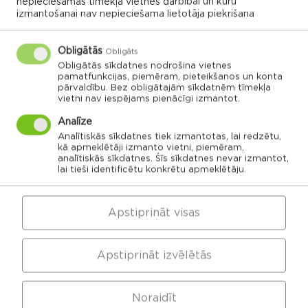
nepieciešamas tīmekļa vietnes darbībai un kuru
izmantošanai nav nepieciešama lietotāja piekrišana
Obligātās
Obligāts
Obligātās sīkdatnes nodrošina vietnes
VISI NOTIKUMI
pamatfunkcijas, piemēram, pieteikšanos un konta
pārvaldību. Bez obligātajām sīkdatnēm tīmekļa
vietni nav iespējams pienācīgi izmantot.
Analīze
Rēzeknes novada karte
Analītiskās sīkdatnes tiek izmantotas, lai redzētu,
kā apmeklētāji izmanto vietni, piemēram,
analītiskās sīkdatnes. Šīs sīkdatnes nevar izmantot,
lai tieši identificētu konkrētu apmeklētāju.
Noklikšķini uz pagasta vai apvienības kartes, lai
izpētītu vairāk
Apstiprināt visas
APVIENĪBU PĀRVALDES
Apstiprināt izvēlētās
Dricānu apvienības
Nautrēnu apvienības
Noraidīt
pārvalde
pārvalde