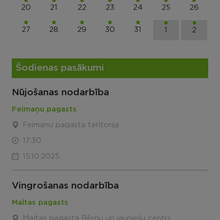
20
21
22
23
24
25
26
27
28
29
30
31
1
2
Šodienas pasākumi
Nūjošanas nodarbība
Feimaņu pagasts
Feimaņu pagasta teritorija
17:30
15.10.2025
Vingrošanas nodarbība
Maltas pagasts
Maltas pagasta Bērnu un jauniešu centrs