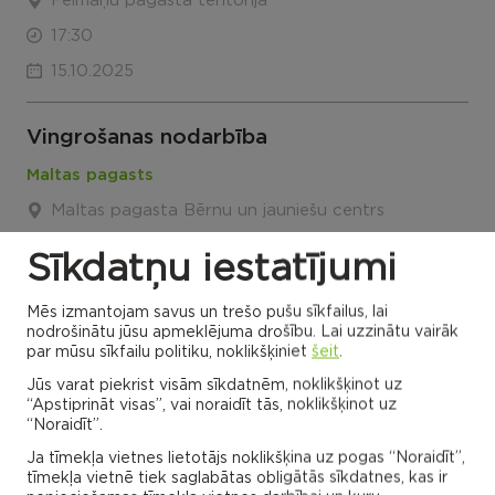
Feimaņu pagasta teritorija
17:30
15.10.2025
Vingrošanas nodarbība
Maltas pagasts
Maltas pagasta Bērnu un jauniešu centrs
18:30
Sīkdatņu iestatījumi
15.10.2025
Mēs izmantojam savus un trešo pušu sīkfailus, lai
nodrošinātu jūsu apmeklējuma drošību. Lai uzzinātu vairāk
Vingrošanas nodarbība
par mūsu sīkfailu politiku, noklikšķiniet
šeit
.
Lūznavas pagasts
Jūs varat piekrist visām sīkdatnēm, noklikšķinot uz
“Apstiprināt visas”, vai noraidīt tās, noklikšķinot uz
Lūznavas pagasts
“Noraidīt”.
19:30
Ja tīmekļa vietnes lietotājs noklikšķina uz pogas “Noraidīt”,
tīmekļa vietnē tiek saglabātas obligātās sīkdatnes, kas ir
15.10.2025