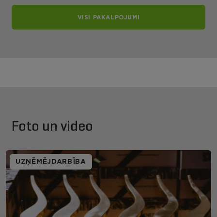
VISI PAKALPOJUMI
Foto un video
UZŅĒMĒJDARBĪBA