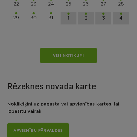
22
23
24
25
26
27
28
29
30
31
1
2
3
4
VISI NOTIKUMI
Rēzeknes novada karte
Noklikšķini uz pagasta vai apvienības kartes, lai
izpētītu vairāk
APVIENĪBU PĀRVALDES