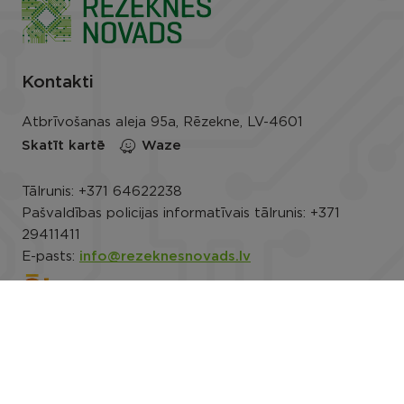
Kontakti
Atbrīvošanas aleja 95a, Rēzekne, LV-4601
Skatīt kartē
Waze
Tālrunis:
+371 64622238
Pašvaldības policijas informatīvais tālrunis:
+371
29411411
E-pasts:
info@rezeknesnovads.lv
E-adrese
Darba laiks: P.-Pk. 8.00–16.30
Rekvizīti