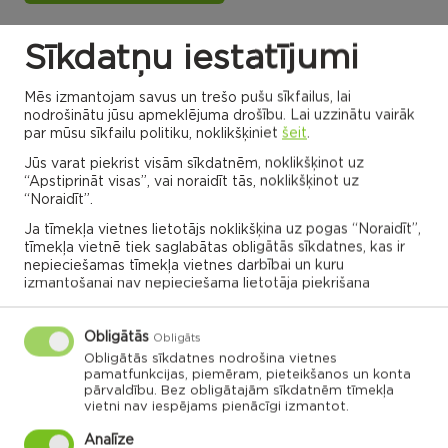
Sīkdatņu iestatījumi
Dricānu apvienības
Nautrēnu apvienības
pārvalde
pārvalde
Mēs izmantojam savus un trešo pušu sīkfailus, lai
nodrošinātu jūsu apmeklējuma drošību. Lai uzzinātu vairāk
par mūsu sīkfailu politiku, noklikšķiniet
šeit
.
Jūs varat piekrist visām sīkdatnēm, noklikšķinot uz
Gaigalavas
“Apstiprināt visas”, vai noraidīt tās, noklikšķinot uz
Nautrēnu
pagasts
pagasts
“Noraidīt”.
Nagļu pagasts
Stružānu
pagasts
Ja tīmekļa vietnes lietotājs noklikšķina uz pogas “Noraidīt”,
Ilzeskalna
Dricānu
pagasts
tīmekļa vietnē tiek saglabātas obligātās sīkdatnes, kas ir
pagasts
Bērzgales
pagasts
Rikavas
Dekšāres
nepieciešamas tīmekļa vietnes darbībai un kuru
pagasts
pagasts
Audriņu
izmantošanai nav nepieciešama lietotāja piekrišana
pagasts
Kantinieku
Lendžu
pagasts
Vērēmu
pagasts
pagasts
Viļāni
Sakstagala
Viļānu pagasts
Obligātās
pagasts
Obligāts
Ozolmuižas
Sokolku
Griškānu
pagasts
pagasts
pagasts
Obligātās sīkdatnes nodrošina vietnes
pamatfunkcijas, piemēram, pieteikšanos un konta
Ozolaines
pārvaldību. Bez obligātajām sīkdatnēm tīmekļa
pagasts
Silmalas
Čornajas
Stoļerovas
vietni nav iespējams pienācīgi izmantot.
pagasts
pagasts
pagasts
Lūznavas
pagasts
Analīze