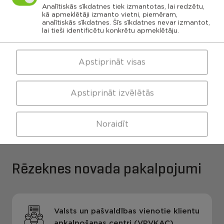
Kaunatas
Maltas
Analītiskās sīkdatnes tiek izmantotas, lai redzētu,
pagasts
pagasts
Feimaņu
kā apmeklētāji izmanto vietni, piemēram,
pagasts
Mākoņkalna
pagasts
analītiskās sīkdatnes. Šīs sīkdatnes nevar izmantot,
Viļānu apvienības
Pušas
lai tieši identificētu konkrētu apmeklētāju.
pagasts
pārvalde
Apstiprināt visas
Maltas apvienības
Kaunatas apvienības
Apstiprināt izvēlētās
pārvalde
pārvalde
Noraidīt
Rēzeknes novada pakalpojumi
Valsts un pašvaldības vienotie klientu
apkalpošanas centri (VPVKAC)