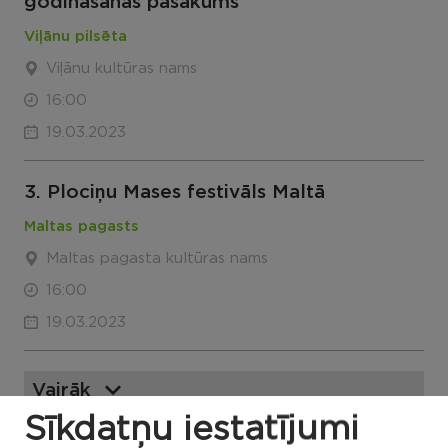
godināšanas pasākums
Viļānu pilsēta
Viļānu kultūras nams
16:00
19.03.2023
3. Plociņu Mases festivāls Maltā
Maltas pagasts
Maltas pagasta kultūras nams
16:00
19.03.2023
Vairāk
Sīkdatņu iestatījumi