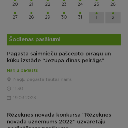
20
21
22
23
24
25
26
27
28
29
30
31
1
2
Šodienas pasākumi
Pagasta saimnieču pašcepto pīrāgu un
kūku izstāde “Jezupa dīnas peirāgs”
Nagļu pagasts
Nagļu pagasta tautas nams
11:30
19.03.2023
Rēzeknes novada konkursa “Rēzeknes
novada uzņēmums 2022” uzvarētāju