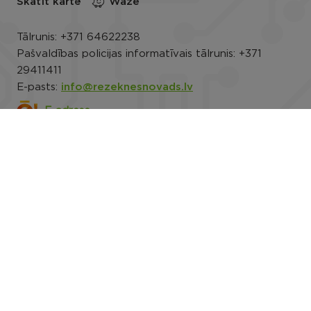
Skatīt kartē
Waze
Tālrunis:
+371 64622238
Pašvaldības policijas informatīvais tālrunis:
+371
29411411
E-pasts:
info@rezeknesnovads.lv
E-adrese
Darba laiks: P.-Pk. 8.00–16.30
Rekvizīti
Noderīgi
Rēzeknes novada pašvaldības datu privātuma
politika