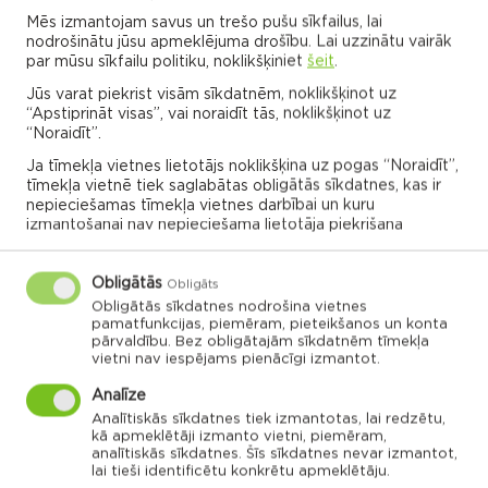
Mēs izmantojam savus un trešo pušu sīkfailus, lai
VISI NOTIKUMI
nodrošinātu jūsu apmeklējuma drošību. Lai uzzinātu vairāk
par mūsu sīkfailu politiku, noklikšķiniet
šeit
.
Jūs varat piekrist visām sīkdatnēm, noklikšķinot uz
“Apstiprināt visas”, vai noraidīt tās, noklikšķinot uz
Rēzeknes novada karte
“Noraidīt”.
Ja tīmekļa vietnes lietotājs noklikšķina uz pogas “Noraidīt”,
tīmekļa vietnē tiek saglabātas obligātās sīkdatnes, kas ir
Noklikšķini uz pagasta vai apvienības kartes, lai
nepieciešamas tīmekļa vietnes darbībai un kuru
izmantošanai nav nepieciešama lietotāja piekrišana
izpētītu vairāk
Obligātās
Obligāts
APVIENĪBU PĀRVALDES
Obligātās sīkdatnes nodrošina vietnes
pamatfunkcijas, piemēram, pieteikšanos un konta
pārvaldību. Bez obligātajām sīkdatnēm tīmekļa
vietni nav iespējams pienācīgi izmantot.
Dricānu apvienības
Nautrēnu apvienības
Analīze
pārvalde
pārvalde
Analītiskās sīkdatnes tiek izmantotas, lai redzētu,
kā apmeklētāji izmanto vietni, piemēram,
analītiskās sīkdatnes. Šīs sīkdatnes nevar izmantot,
lai tieši identificētu konkrētu apmeklētāju.