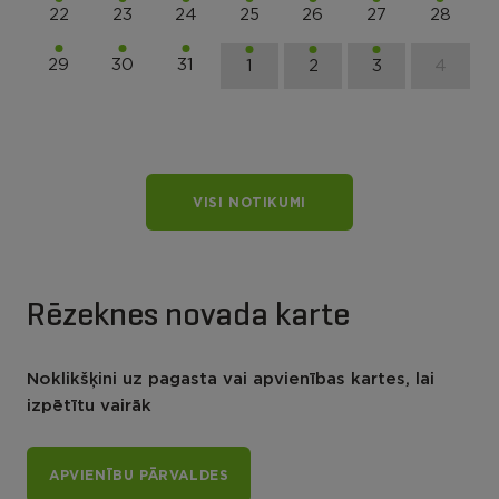
22
23
24
25
26
27
28
29
30
31
1
2
3
4
VISI NOTIKUMI
Rēzeknes novada karte
Noklikšķini uz pagasta vai apvienības kartes, lai
izpētītu vairāk
APVIENĪBU PĀRVALDES