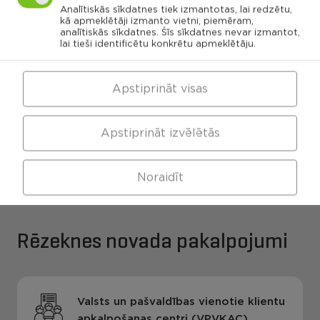
Kaunatas
Maltas
Analītiskās sīkdatnes tiek izmantotas, lai redzētu,
pagasts
pagasts
Feimaņu
kā apmeklētāji izmanto vietni, piemēram,
pagasts
Mākoņkalna
pagasts
analītiskās sīkdatnes. Šīs sīkdatnes nevar izmantot,
Viļānu apvienības
Pušas
lai tieši identificētu konkrētu apmeklētāju.
pagasts
pārvalde
Apstiprināt visas
Maltas apvienības
Kaunatas apvienības
Apstiprināt izvēlētās
pārvalde
pārvalde
Noraidīt
Rēzeknes novada pakalpojumi
Valsts un pašvaldības vienotie klientu
apkalpošanas centri (VPVKAC)