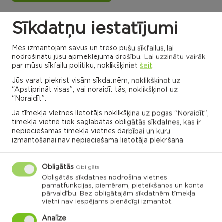
Sīkdatņu iestatījumi
Dricānu apvienības
Nautrēnu apvienības
pārvalde
pārvalde
Mēs izmantojam savus un trešo pušu sīkfailus, lai
nodrošinātu jūsu apmeklējuma drošību. Lai uzzinātu vairāk
par mūsu sīkfailu politiku, noklikšķiniet
šeit
.
Jūs varat piekrist visām sīkdatnēm, noklikšķinot uz
Gaigalavas
“Apstiprināt visas”, vai noraidīt tās, noklikšķinot uz
Nautrēnu
pagasts
pagasts
“Noraidīt”.
Nagļu pagasts
Stružānu
pagasts
Ja tīmekļa vietnes lietotājs noklikšķina uz pogas “Noraidīt”,
Ilzeskalna
Dricānu
pagasts
tīmekļa vietnē tiek saglabātas obligātās sīkdatnes, kas ir
pagasts
Bērzgales
pagasts
Rikavas
Dekšāres
nepieciešamas tīmekļa vietnes darbībai un kuru
pagasts
pagasts
Audriņu
izmantošanai nav nepieciešama lietotāja piekrišana
pagasts
Kantinieku
Lendžu
pagasts
Vērēmu
pagasts
pagasts
Viļāni
Sakstagala
Viļānu pagasts
Obligātās
pagasts
Obligāts
Ozolmuižas
Sokolku
Griškānu
pagasts
pagasts
pagasts
Obligātās sīkdatnes nodrošina vietnes
pamatfunkcijas, piemēram, pieteikšanos un konta
Ozolaines
pārvaldību. Bez obligātajām sīkdatnēm tīmekļa
pagasts
Silmalas
Čornajas
Stoļerovas
vietni nav iespējams pienācīgi izmantot.
pagasts
pagasts
pagasts
Lūznavas
pagasts
Analīze