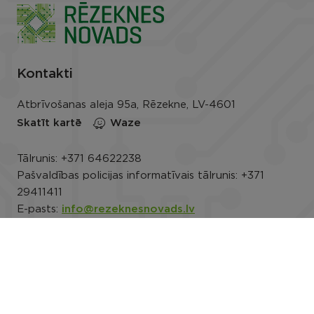
Kontakti
Atbrīvošanas aleja 95a, Rēzekne, LV-4601
Skatīt kartē
Waze
Tālrunis:
+371 64622238
Pašvaldības policijas informatīvais tālrunis:
+371
29411411
E-pasts:
info@rezeknesnovads.lv
E-adrese
Darba laiks: P.-Pk. 8.00–16.30
Rekvizīti