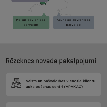
Maltas apvienības
Kaunatas apvienības
pārvalde
pārvalde
Rēzeknes novada pakalpojumi
Valsts un pašvaldības vienotie klientu
apkalpošanas centri (VPVKAC)