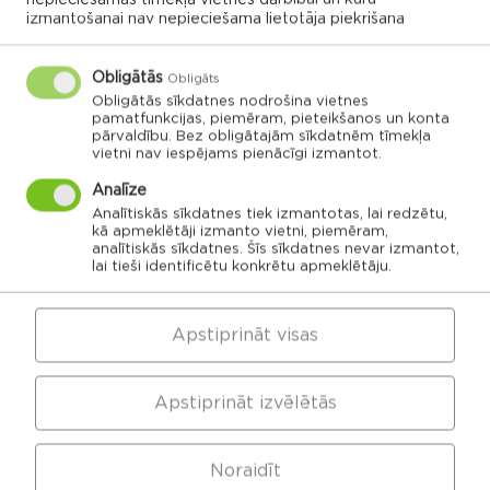
izmantošanai nav nepieciešama lietotāja piekrišana
Obligātās
Obligāts
Obligātās sīkdatnes nodrošina vietnes
VISI NOTIKUMI
pamatfunkcijas, piemēram, pieteikšanos un konta
pārvaldību. Bez obligātajām sīkdatnēm tīmekļa
vietni nav iespējams pienācīgi izmantot.
Analīze
Rēzeknes novada karte
Analītiskās sīkdatnes tiek izmantotas, lai redzētu,
kā apmeklētāji izmanto vietni, piemēram,
analītiskās sīkdatnes. Šīs sīkdatnes nevar izmantot,
lai tieši identificētu konkrētu apmeklētāju.
Noklikšķini uz pagasta vai apvienības kartes, lai
izpētītu vairāk
Apstiprināt visas
APVIENĪBU PĀRVALDES
Apstiprināt izvēlētās
Dricānu apvienības
Nautrēnu apvienības
Noraidīt
pārvalde
pārvalde