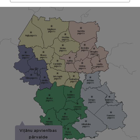
Gaigalavas
Nautrēnu
pagasts
pagasts
Nagļu pagasts
Stružānu
pagasts
Ilzeskalna
Dricānu
pagasts
pagasts
Bērzgales
pagasts
Rikavas
Dekšāres
pagasts
pagasts
Audriņu
pagasts
Kantinieku
Lendžu
pagasts
Vērēmu
pagasts
pagasts
Viļāni
Sakstagala
Viļānu pagasts
pagasts
Ozolmuižas
Sokolku
Griškānu
pagasts
pagasts
pagasts
Ozolaines
pagasts
Silmalas
Čornajas
Stoļerovas
pagasts
pagasts
pagasts
Lūznavas
pagasts
Kaunatas
Maltas
pagasts
pagasts
Feimaņu
pagasts
Mākoņkalna
pagasts
Viļānu apvienības
Pušas
pagasts
pārvalde