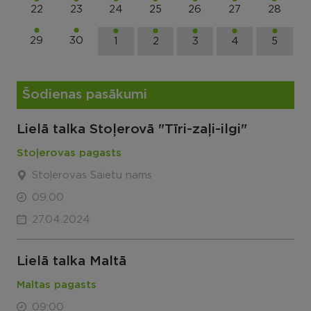
22
23
24
25
26
27
28
29
30
1
2
3
4
5
Šodienas pasākumi
Lielā talka Stoļerovā "Tīri-zaļi-ilgi"
Stoļerovas pagasts
Stoļerovas Saietu nams
09:00
27.04.2024
Lielā talka Maltā
Maltas pagasts
09:00