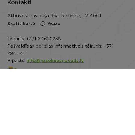
Kontakti
Atbrīvošanas aleja 95a, Rēzekne, LV-4601
Skatīt kartē
Waze
Tālrunis:
+371 64622238
Pašvaldības policijas informatīvais tālrunis:
+371
29411411
E-pasts:
info@rezeknesnovads.lv
E-adrese
Darba laiks: P.-Pk. 8.00–16.30
Rekvizīti
Noderīgi