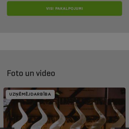
VISI PAKALPOJUMI
Foto un video
UZŅĒMĒJDARBĪBA