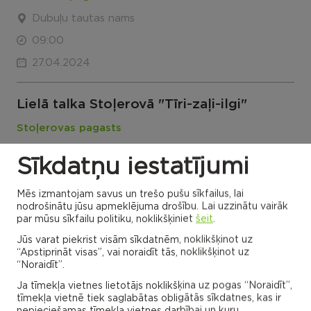
Dubuļu tautas nams
09:00
27.04.2024
Lielā talka Stoļerovā "Tīri-zaļi-ilgi"
Stoļerovas pagasts
Stoļerovas Saietu nams
Sīkdatņu iestatījumi
09:00
Mēs izmantojam savus un trešo pušu sīkfailus, lai
27.04.2024
nodrošinātu jūsu apmeklējuma drošību. Lai uzzinātu vairāk
par mūsu sīkfailu politiku, noklikšķiniet
šeit
.
Lielā talka Maltā
Jūs varat piekrist visām sīkdatnēm, noklikšķinot uz
“Apstiprināt visas”, vai noraidīt tās, noklikšķinot uz
Maltas pagasts
“Noraidīt”.
09:00
Ja tīmekļa vietnes lietotājs noklikšķina uz pogas “Noraidīt”,
tīmekļa vietnē tiek saglabātas obligātās sīkdatnes, kas ir
27.04.2024
nepieciešamas tīmekļa vietnes darbībai un kuru