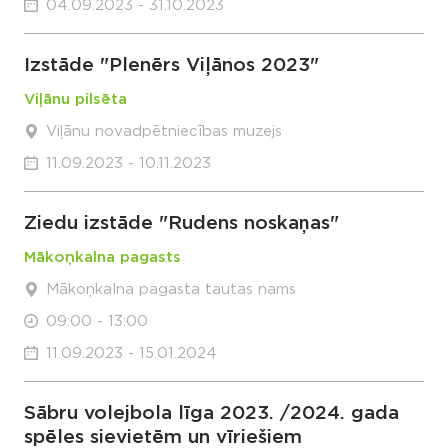
04.09.2023 - 31.10.2023
Izstāde "Plenērs Viļānos 2023"
Viļānu pilsēta
Viļānu novadpētniecības muzejs
11.09.2023 - 10.11.2023
Ziedu izstāde "Rudens noskaņas"
Mākoņkalna pagasts
Mākoņkalna pagasta tautas nams
09:00 - 13:00
11.09.2023 - 15.01.2024
Sābru volejbola līga 2023. /2024. gada
spēles sievietēm un vīriešiem