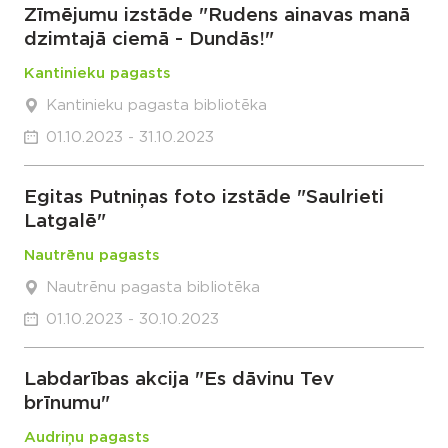
Zīmējumu izstāde "Rudens ainavas manā
dzimtajā ciemā - Dundās!"
Kantinieku pagasts
Kantinieku pagasta bibliotēka
01.10.2023 - 31.10.2023
Egitas Putniņas foto izstāde "Saulrieti
Latgalē"
Nautrēnu pagasts
Nautrēnu pagasta bibliotēka
01.10.2023 - 30.10.2023
Labdarības akcija "Es dāvinu Tev
brīnumu"
Audriņu pagasts