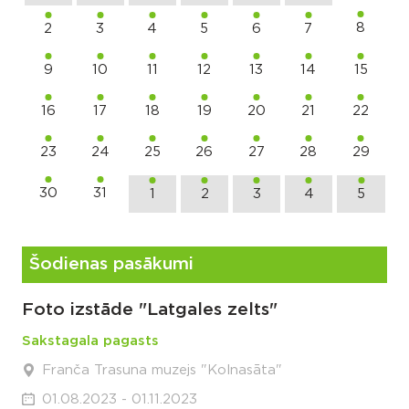
8
2
3
4
5
6
7
9
10
11
12
13
14
15
16
17
18
19
20
21
22
23
24
25
26
27
28
29
30
31
1
2
3
4
5
Šodienas pasākumi
Foto izstāde "Latgales zelts"
Sakstagala pagasts
Franča Trasuna muzejs "Kolnasāta"
01.08.2023 - 01.11.2023