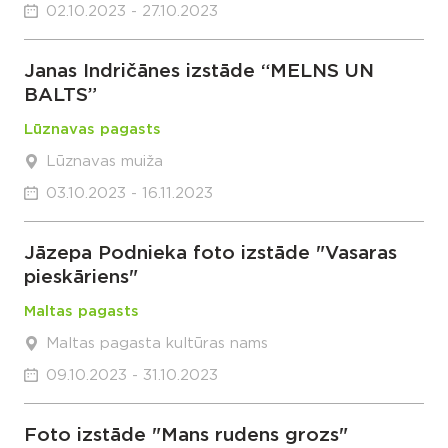
02.10.2023 - 27.10.2023
Janas Indričānes izstāde “MELNS UN
BALTS”
Lūznavas pagasts
Lūznavas muiža
03.10.2023 - 16.11.2023
Jāzepa Podnieka foto izstāde "Vasaras
pieskāriens"
Maltas pagasts
Maltas pagasta kultūras nams
09.10.2023 - 31.10.2023
Foto izstāde "Mans rudens grozs"