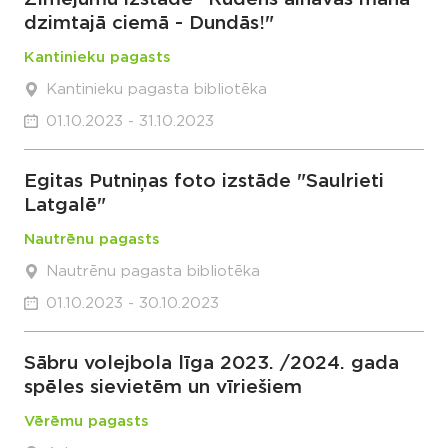
dzimtajā ciemā - Dundās!"
Kantinieku pagasts
Kantinieku pagasta bibliotēka
01.10.2023 - 31.10.2023
Egitas Putniņas foto izstāde "Saulrieti
Latgalē"
Nautrēnu pagasts
Nautrēnu pagasta bibliotēka
01.10.2023 - 30.10.2023
Sābru volejbola līga 2023. /2024. gada
spēles sievietēm un vīriešiem
Vērēmu pagasts