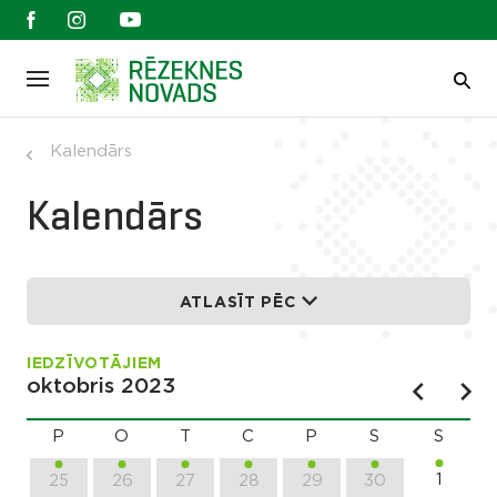
Kalendārs
Kalendārs
ATLASĪT PĒC
IEDZĪVOTĀJIEM
oktobris 2023
P
O
T
C
P
S
S
1
25
26
27
28
29
30