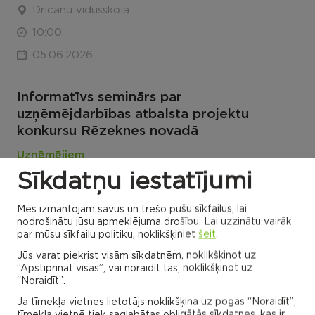
Dricānu vidusskola
10:00
05.06.2026
Informatīvs seminārs par
uzņēmējdarbības atbalsta projektu
konkursu Rēzeknes novadā
Uzņēmējiem
Sīkdatņu iestatījumi
14:00
05.06.2026
Mēs izmantojam savus un trešo pušu sīkfailus, lai
nodrošinātu jūsu apmeklējuma drošību. Lai uzzinātu vairāk
par mūsu sīkfailu politiku, noklikšķiniet
šeit
.
Vingrošanas nodarbība
Jūs varat piekrist visām sīkdatnēm, noklikšķinot uz
Ozolaines pagasts
“Apstiprināt visas”, vai noraidīt tās, noklikšķinot uz
“Noraidīt”.
Ozolaines pagasta tautas nams
Ja tīmekļa vietnes lietotājs noklikšķina uz pogas “Noraidīt”,
18:30 - 19:15
tīmekļa vietnē tiek saglabātas obligātās sīkdatnes, kas ir