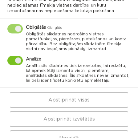
nepieciešamas tīmekļa vietnes darbībai un kuru
05.06.2026
izmantošanai nav nepieciešama lietotāja piekrišana
Obligātās
Obligāts
Obligātās sīkdatnes nodrošina vietnes
pamatfunkcijas, piemēram, pieteikšanos un konta
VISI NOTIKUMI
pārvaldību. Bez obligātajām sīkdatnēm tīmekļa
vietni nav iespējams pienācīgi izmantot.
Analīze
Analītiskās sīkdatnes tiek izmantotas, lai redzētu,
Rēzeknes novada karte
kā apmeklētāji izmanto vietni, piemēram,
analītiskās sīkdatnes. Šīs sīkdatnes nevar izmantot,
lai tieši identificētu konkrētu apmeklētāju.
Noklikšķini uz pagasta vai apvienības kartes, lai
izpētītu vairāk
Apstiprināt visas
APVIENĪBU PĀRVALDES
Apstiprināt izvēlētās