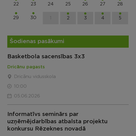
22
23
24
25
26
27
28
29
30
1
2
3
4
5
Šodienas pasākumi
Basketbola sacensības 3x3
Dricānu pagasts
Dricānu vidusskola
10:00
05.06.2026
Informatīvs seminārs par
uzņēmējdarbības atbalsta projektu
konkursu Rēzeknes novadā