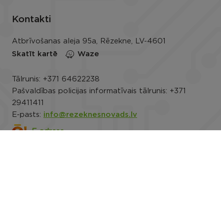
Kontakti
Atbrīvošanas aleja 95a, Rēzekne, LV-4601
Skatīt kartē
Waze
Tālrunis:
+371 64622238
Pašvaldības policijas informatīvais tālrunis:
+371
29411411
E-pasts:
info@rezeknesnovads.lv
E-adrese
Darba laiks: P.-Pk. 8.00–16.30
Rekvizīti