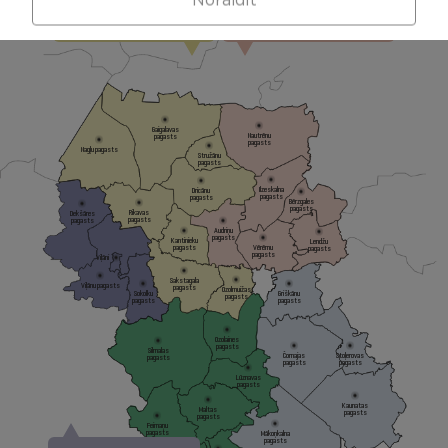
Noraidīt
Dricānu apvienības
Nautrēnu apvienības
pārvalde
pārvalde
Gaigalavas
Nautrēnu
pagasts
pagasts
Nagļu pagasts
Stružānu
pagasts
Ilzeskalna
Dricānu
pagasts
pagasts
Bērzgales
pagasts
Rikavas
Dekšāres
pagasts
pagasts
Audriņu
pagasts
Kantinieku
Lendžu
pagasts
Vērēmu
pagasts
pagasts
Viļāni
Sakstagala
Viļānu pagasts
pagasts
Ozolmuižas
Sokolku
Griškānu
pagasts
pagasts
pagasts
Ozolaines
pagasts
Silmalas
Čornajas
Stoļerovas
pagasts
pagasts
pagasts
Lūznavas
pagasts
Kaunatas
Maltas
pagasts
pagasts
Feimaņu
pagasts
Mākoņkalna
pagasts