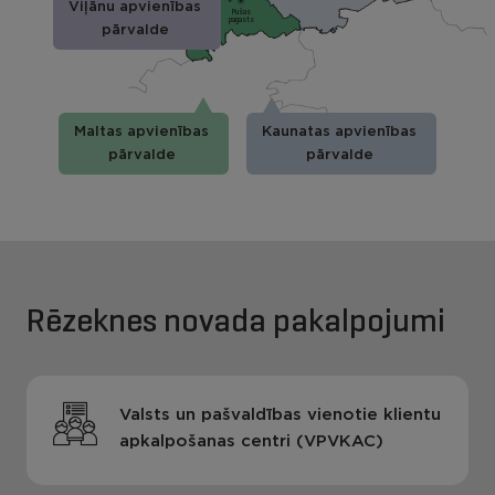
Viļānu apvienības
Pušas
pagasts
pārvalde
Maltas apvienības
Kaunatas apvienības
pārvalde
pārvalde
Rēzeknes novada pakalpojumi
Valsts un pašvaldības vienotie klientu
apkalpošanas centri (VPVKAC)