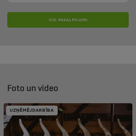
VISI PAKALPOJUMI
Foto un video
UZŅĒMĒJDARBĪBA