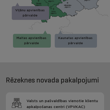
pagasts
pagasts
Feimaņu
pagasts
Mākoņkalna
pagasts
Viļānu apvienības
Pušas
pagasts
pārvalde
Maltas apvienības
Kaunatas apvienības
pārvalde
pārvalde
Rēzeknes novada pakalpojumi
Valsts un pašvaldības vienotie klientu
apkalpošanas centri (VPVKAC)