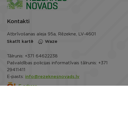
Kontakti
Atbrīvošanas aleja 95a, Rēzekne, LV-4601
Skatīt kartē
Waze
Tālrunis:
+371 64622238
Pašvaldības policijas informatīvais tālrunis:
+371
29411411
E-pasts:
info@rezeknesnovads.lv
E-adrese
Darba laiks: P.-Pk. 8.00–16.30
Rekvizīti