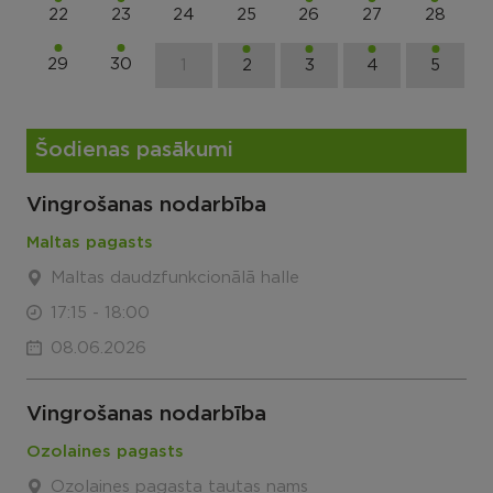
22
23
24
25
26
27
28
29
30
1
2
3
4
5
Šodienas pasākumi
Vingrošanas nodarbība
Maltas pagasts
Maltas daudzfunkcionālā halle
17:15 - 18:00
08.06.2026
Vingrošanas nodarbība
Ozolaines pagasts
Ozolaines pagasta tautas nams