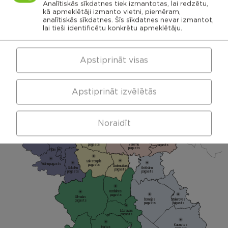
Analītiskās sīkdatnes tiek izmantotas, lai redzētu,
kā apmeklētāji izmanto vietni, piemēram,
Dricānu apvienības
Nautrēnu apvienības
analītiskās sīkdatnes. Šīs sīkdatnes nevar izmantot,
lai tieši identificētu konkrētu apmeklētāju.
pārvalde
pārvalde
Apstiprināt visas
Gaigalavas
Nautrēnu
pagasts
Apstiprināt izvēlētās
pagasts
Nagļu pagasts
Stružānu
pagasts
Ilzeskalna
Dricānu
pagasts
pagasts
Bērzgales
Noraidīt
pagasts
Rikavas
Dekšāres
pagasts
pagasts
Audriņu
pagasts
Kantinieku
Lendžu
pagasts
Vērēmu
pagasts
pagasts
Viļāni
Sakstagala
Viļānu pagasts
pagasts
Ozolmuižas
Sokolku
Griškānu
pagasts
pagasts
pagasts
Ozolaines
pagasts
Silmalas
Čornajas
Stoļerovas
pagasts
pagasts
pagasts
Lūznavas
pagasts
Kaunatas
Maltas