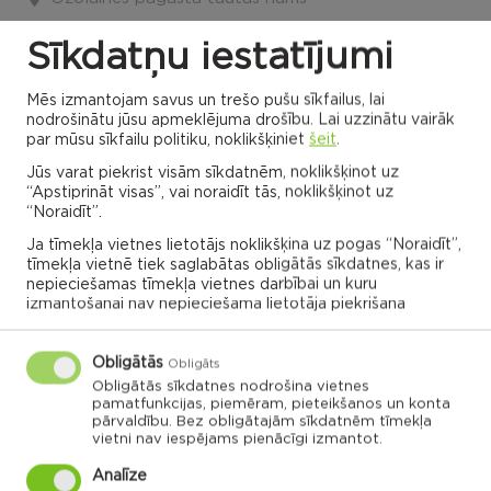
18:30 - 19:15
Sīkdatņu iestatījumi
08.06.2026
Mēs izmantojam savus un trešo pušu sīkfailus, lai
nodrošinātu jūsu apmeklējuma drošību. Lai uzzinātu vairāk
par mūsu sīkfailu politiku, noklikšķiniet
šeit
.
Jūs varat piekrist visām sīkdatnēm, noklikšķinot uz
VISI NOTIKUMI
“Apstiprināt visas”, vai noraidīt tās, noklikšķinot uz
“Noraidīt”.
Ja tīmekļa vietnes lietotājs noklikšķina uz pogas “Noraidīt”,
tīmekļa vietnē tiek saglabātas obligātās sīkdatnes, kas ir
Rēzeknes novada karte
nepieciešamas tīmekļa vietnes darbībai un kuru
izmantošanai nav nepieciešama lietotāja piekrišana
Noklikšķini uz pagasta vai apvienības kartes, lai
Obligātās
Obligāts
izpētītu vairāk
Obligātās sīkdatnes nodrošina vietnes
pamatfunkcijas, piemēram, pieteikšanos un konta
pārvaldību. Bez obligātajām sīkdatnēm tīmekļa
vietni nav iespējams pienācīgi izmantot.
APVIENĪBU PĀRVALDES
Analīze