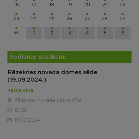
16
17
18
19
20
21
22
23
24
25
26
27
28
29
30
1
2
3
4
5
6
Šodienas pasākumi
Rēzeknes novada domes sēde
(19.09.2024.)
Pašvaldība
Rēzeknes novada pašvaldība
10:00
19.09.2024