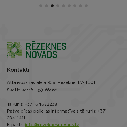
Kontakti
Atbrīvošanas aleja 95a, Rēzekne, LV-4601
Skatīt kartē
Waze
Tālrunis:
+371 64622238
Pašvaldības policijas informatīvais tālrunis:
+371
29411411
E-pasts:
info@rezeknesnovads.lv