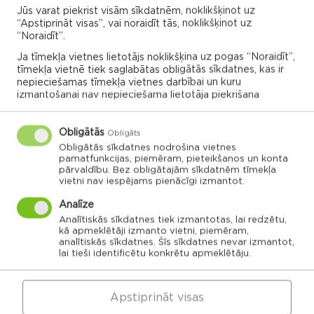
Jūs varat piekrist visām sīkdatnēm, noklikšķinot uz
“Apstiprināt visas”, vai noraidīt tās, noklikšķinot uz
Noklikšķini uz pagasta vai apvienības kartes, lai
“Noraidīt”.
izpētītu vairāk
Ja tīmekļa vietnes lietotājs noklikšķina uz pogas “Noraidīt”,
tīmekļa vietnē tiek saglabātas obligātās sīkdatnes, kas ir
nepieciešamas tīmekļa vietnes darbībai un kuru
APVIENĪBU PĀRVALDES
izmantošanai nav nepieciešama lietotāja piekrišana
Obligātās
Obligāts
Dricānu apvienības
Nautrēnu apvienības
Obligātās sīkdatnes nodrošina vietnes
pārvalde
pārvalde
pamatfunkcijas, piemēram, pieteikšanos un konta
pārvaldību. Bez obligātajām sīkdatnēm tīmekļa
vietni nav iespējams pienācīgi izmantot.
Analīze
Analītiskās sīkdatnes tiek izmantotas, lai redzētu,
kā apmeklētāji izmanto vietni, piemēram,
Gaigalavas
Nautrēnu
pagasts
pagasts
analītiskās sīkdatnes. Šīs sīkdatnes nevar izmantot,
Nagļu pagasts
Stružānu
lai tieši identificētu konkrētu apmeklētāju.
pagasts
Ilzeskalna
Dricānu
pagasts
pagasts
Bērzgales
pagasts
Rikavas
Dekšāres
pagasts
pagasts
Apstiprināt visas
Audriņu
pagasts
Kantinieku
Lendžu
pagasts
Vērēmu
pagasts