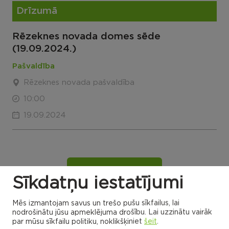
Drīzumā
Rēzeknes novada domes sēde
(19.09.2024.)
Pašvaldība
Rēzeknes novada pašvaldība
10:00
19.09.2024
VISI NOTIKUMI
Sīkdatņu iestatījumi
Mēs izmantojam savus un trešo pušu sīkfailus, lai
nodrošinātu jūsu apmeklējuma drošību. Lai uzzinātu vairāk
Rēzeknes novada karte
par mūsu sīkfailu politiku, noklikšķiniet
šeit
.