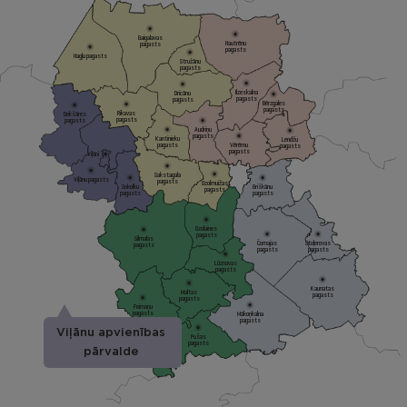
Gaigalavas
Nautrēnu
pagasts
pagasts
Nagļu pagasts
Stružānu
pagasts
Ilzeskalna
Dricānu
pagasts
pagasts
Bērzgales
pagasts
Rikavas
Dekšāres
pagasts
pagasts
Audriņu
pagasts
Kantinieku
Lendžu
pagasts
Vērēmu
pagasts
pagasts
Viļāni
Sakstagala
Viļānu pagasts
pagasts
Ozolmuižas
Sokolku
Griškānu
pagasts
pagasts
pagasts
Ozolaines
pagasts
Silmalas
Čornajas
Stoļerovas
pagasts
pagasts
pagasts
Lūznavas
pagasts
Kaunatas
Maltas
pagasts
pagasts
Feimaņu
pagasts
Mākoņkalna
pagasts
Viļānu apvienības
Pušas
pagasts
pārvalde