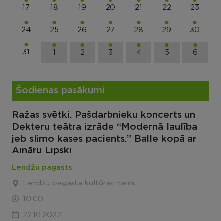
17
18
19
20
21
22
23
24
25
26
27
28
29
30
31
1
2
3
4
5
6
Šodienas pasākumi
Ražas svētki. Pašdarbnieku koncerts un
Dekteru teātra izrāde “Modernā laulība
jeb slimo kases pacients.” Balle kopā ar
Aināru Lipski
Lendžu pagasts
Lendžu pagasta kultūras nams
10:00
22.10.2022