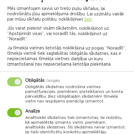
Mēs izmantojam savus un trešo pušu sīkfailus, lai
Viļānu pilsēta
nodrošinātu jūsu apmeklējuma drošību. Lai uzzinātu vairāk
Viļānu kultūras nams
par mūsu sīkfailu politiku, noklikšķiniet
šeit
.
11:00
Jūs varat piekrist visām sīkdatnēm, noklikšķinot uz
“Apstiprināt visas”, vai noraidīt tās, noklikšķinot uz
22.10.2022
“Noraidīt”.
Ja tīmekļa vietnes lietotājs noklikšķina uz pogas “Noraidīt”,
tīmekļa vietnē tiek saglabātas obligātās sīkdatnes, kas ir
Jubilejas pasākums “Savējiem - 15 rudens
nepieciešamas tīmekļa vietnes darbībai un kuru
noskaņās”
izmantošanai nav nepieciešama lietotāja piekrišana
Feimaņu pagasts
Obligātās
Obligāts
Feimaņu pagasta kultūras nams
Obligātās sīkdatnes nodrošina vietnes
pamatfunkcijas, piemēram, pieteikšanos un konta
19:00
pārvaldību. Bez obligātajām sīkdatnēm tīmekļa
vietni nav iespējams pienācīgi izmantot.
22.10.2022
Analīze
Analītiskās sīkdatnes tiek izmantotas, lai redzētu,
Vairāk
kā apmeklētāji izmanto vietni, piemēram,
analītiskās sīkdatnes. Šīs sīkdatnes nevar izmantot,
lai tieši identificētu konkrētu apmeklētāju.