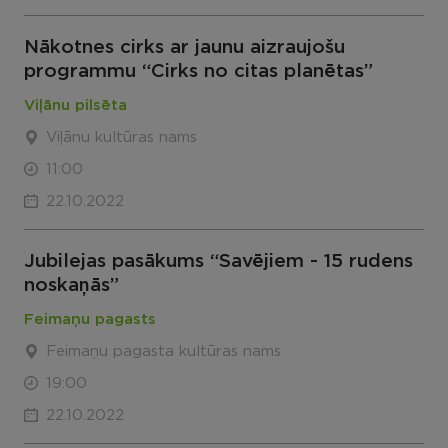
Nākotnes cirks ar jaunu aizraujošu
programmu “Cirks no citas planētas”
Viļānu pilsēta
Viļānu kultūras nams
11:00
22.10.2022
Jubilejas pasākums “Savējiem - 15 rudens
noskaņās”
Feimaņu pagasts
Feimaņu pagasta kultūras nams
19:00
22.10.2022