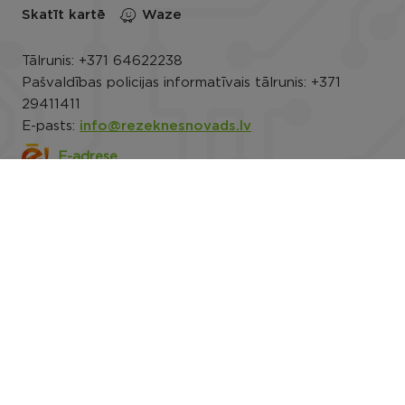
Skatīt kartē
Waze
Tālrunis:
+371 64622238
Pašvaldības policijas informatīvais tālrunis:
+371
29411411
E-pasts:
info@rezeknesnovads.lv
E-adrese
Darba laiks: P.-Pk. 8.00–16.30
Rekvizīti
Noderīgi
Rēzeknes novada pašvaldības datu privātuma
politika