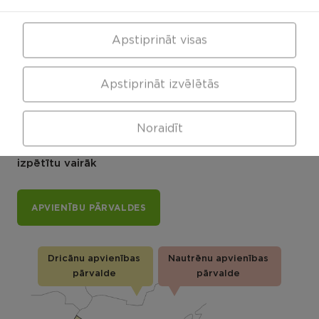
VISI NOTIKUMI
Apstiprināt visas
Apstiprināt izvēlētās
Rēzeknes novada karte
Noraidīt
Noklikšķini uz pagasta vai apvienības kartes, lai
izpētītu vairāk
APVIENĪBU PĀRVALDES
Dricānu apvienības
Nautrēnu apvienības
pārvalde
pārvalde