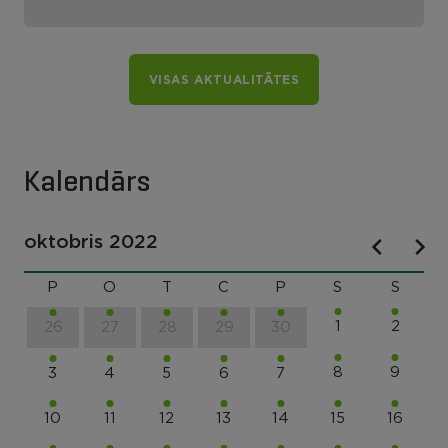
VISAS AKTUALITĀTES
Kalendārs
oktobris 2022
P
O
T
C
P
S
S
1
2
26
27
28
29
30
8
9
3
4
5
6
7
10
11
12
13
14
15
16