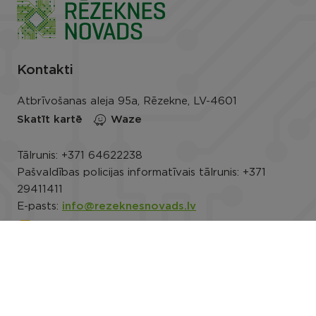
Kontakti
Atbrīvošanas aleja 95a, Rēzekne, LV-4601
Skatīt kartē
Waze
Tālrunis:
+371 64622238
Pašvaldības policijas informatīvais tālrunis:
+371
29411411
E-pasts:
info@rezeknesnovads.lv
E-adrese
Darba laiks: P.-Pk. 8.00–16.30
Rekvizīti