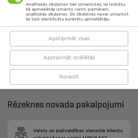
Kaunatas
Maltas
Analītiskās sīkdatnes tiek izmantotas, lai redzētu,
pagasts
pagasts
Feimaņu
kā apmeklētāji izmanto vietni, piemēram,
pagasts
Mākoņkalna
pagasts
analītiskās sīkdatnes. Šīs sīkdatnes nevar izmantot,
Viļānu apvienības
Pušas
lai tieši identificētu konkrētu apmeklētāju.
pagasts
pārvalde
Apstiprināt visas
Maltas apvienības
Kaunatas apvienības
Apstiprināt izvēlētās
pārvalde
pārvalde
Noraidīt
Rēzeknes novada pakalpojumi
Valsts un pašvaldības vienotie klientu