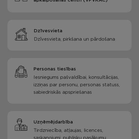
apkalpošanas centri (VPVKAC)
Dzīvesvieta
Dzīvesvieta, pirkšana un pārdošana
Personas tiesības
Iesniegums pašvaldībai, konsultācijas,
izziņas par personu, personas statuss,
sabiedriskās apspriešanas
Uzņēmējdarbība
Tirdzniecība, atļaujas, licences,
saskaņojumi, publisku pasākumu