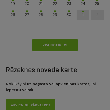
19
20
21
22
23
24
25
26
27
28
29
30
1
2
VISI NOTIKUMI
Rēzeknes novada karte
Noklikšķini uz pagasta vai apvienības kartes, lai
izpētītu vairāk
APVIENĪBU PĀRVALDES