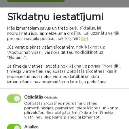
Sīkdatņu iestatījumi
Dricānu apvienības
Nautrēnu apvienības
pārvalde
pārvalde
Mēs izmantojam savus un trešo pušu sīkfailus, lai
nodrošinātu jūsu apmeklējuma drošību. Lai uzzinātu vairāk
par mūsu sīkfailu politiku, noklikšķiniet
šeit
.
Jūs varat piekrist visām sīkdatnēm, noklikšķinot uz
Gaigalavas
“Apstiprināt visas”, vai noraidīt tās, noklikšķinot uz
Nautrēnu
pagasts
pagasts
“Noraidīt”.
Nagļu pagasts
Stružānu
pagasts
Ja tīmekļa vietnes lietotājs noklikšķina uz pogas “Noraidīt”,
Ilzeskalna
Dricānu
tīmekļa vietnē tiek saglabātas obligātās sīkdatnes, kas ir
pagasts
pagasts
Bērzgales
pagasts
Rikavas
Dekšāres
nepieciešamas tīmekļa vietnes darbībai un kuru
pagasts
pagasts
Audriņu
izmantošanai nav nepieciešama lietotāja piekrišana
pagasts
Kantinieku
Lendžu
pagasts
Vērēmu
pagasts
pagasts
Viļāni
Sakstagala
Viļānu pagasts
Obligātās
pagasts
Obligāts
Ozolmuižas
Sokolku
Griškānu
pagasts
pagasts
pagasts
Obligātās sīkdatnes nodrošina vietnes
pamatfunkcijas, piemēram, pieteikšanos un konta
Ozolaines
pārvaldību. Bez obligātajām sīkdatnēm tīmekļa
pagasts
Silmalas
Čornajas
Stoļerovas
vietni nav iespējams pienācīgi izmantot.
pagasts
pagasts
pagasts
Lūznavas
pagasts
Analīze