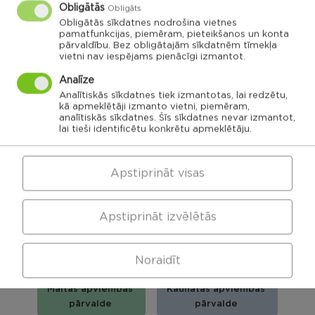
pagasts
Obligātās
Obligāts
Obligātās sīkdatnes nodrošina vietnes
Ilzeskalna
Dricānu
pagasts
pagasts
Bērzgales
pamatfunkcijas, piemēram, pieteikšanos un konta
pagasts
Rikavas
Dekšāres
pārvaldību. Bez obligātajām sīkdatnēm tīmekļa
pagasts
pagasts
Audriņu
vietni nav iespējams pienācīgi izmantot.
pagasts
Kantinieku
Lendžu
pagasts
Vērēmu
pagasts
pagasts
Viļāni
Analīze
Sakstagala
Viļānu pagasts
pagasts
Ozolmuižas
Analītiskās sīkdatnes tiek izmantotas, lai redzētu,
Sokolku
Griškānu
pagasts
pagasts
pagasts
kā apmeklētāji izmanto vietni, piemēram,
analītiskās sīkdatnes. Šīs sīkdatnes nevar izmantot,
lai tieši identificētu konkrētu apmeklētāju.
Ozolaines
pagasts
Silmalas
Čornajas
Stoļerovas
pagasts
pagasts
pagasts
Lūznavas
pagasts
Apstiprināt visas
Kaunatas
Maltas
pagasts
pagasts
Feimaņu
pagasts
Mākoņkalna
pagasts
Viļānu apvienības
Pušas
Apstiprināt izvēlētās
pagasts
pārvalde
Noraidīt
Maltas apvienības
Kaunatas apvienības
pārvalde
pārvalde