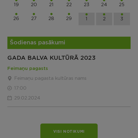
19
20
21
22
23
24
25
26
27
28
29
1
2
3
Šodienas pasākumi
GADA BALVA KULTŪRĀ 2023
Feimaņu pagasts
Feimaņu pagasta kultūras nams
17:00
29.02.2024
VISI NOTIKUMI