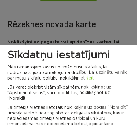
Rēzeknes novada karte
Noklikšķini uz pagasta vai apvienības kartes, lai
izpētītu vairāk
Sīkdatņu iestatījumi
Mēs izmantojam savus un trešo pušu sīkfailus, lai
APVIENĪBU PĀRVALDES
nodrošinātu jūsu apmeklējuma drošību. Lai uzzinātu vairāk
par mūsu sīkfailu politiku, noklikšķiniet
šeit
.
Jūs varat piekrist visām sīkdatnēm, noklikšķinot uz
Dricānu apvienības
Nautrēnu apvienības
“Apstiprināt visas”, vai noraidīt tās, noklikšķinot uz
pārvalde
pārvalde
“Noraidīt”.
Ja tīmekļa vietnes lietotājs noklikšķina uz pogas “Noraidīt”,
tīmekļa vietnē tiek saglabātas obligātās sīkdatnes, kas ir
nepieciešamas tīmekļa vietnes darbībai un kuru
izmantošanai nav nepieciešama lietotāja piekrišana
Gaigalavas
Nautrēnu
pagasts
pagasts
Nagļu pagasts
Stružānu