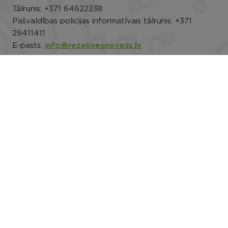
Tālrunis:
+371 64622238
Pašvaldības policijas informatīvais tālrunis:
+371
29411411
E-pasts:
info@rezeknesnovads.lv
E-adrese
Darba laiks: P.-Pk. 8.00–16.30
Rekvizīti
Noderīgi
Rēzeknes novada pašvaldības datu privātuma
politika
Trauksmes celšana