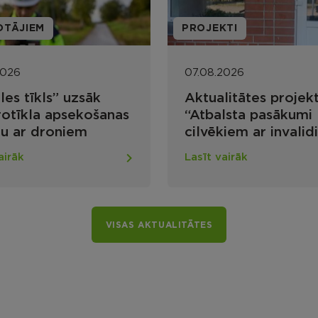
EKTI
PROJEKTI
.2026
07.08.2026
alitātes projekta
Projekta ietvaros 
alsta pasākumi
būvdarbi vides
kiem ar invaliditāti
pieejamības
kļu un publiskās
nodrošināšanai Ma
 vairāk
Lasīt vairāk
astruktūras vides
apvienības pārval
jamības
Lūznavas pagastā
ošināšanai Rēzeknes
adā”
VISAS AKTUALITĀTES