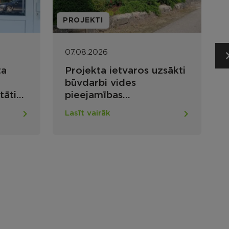
SOCIĀLAIS DIENESTS
07.08.2026
uzsākti
Noslēdzies Rēzeknes
novada 2026. gada
sociālās jomas projektu
ltas
konkurss nevalstiskajām
Lasīt vairāk
des ēkā
organizācijām