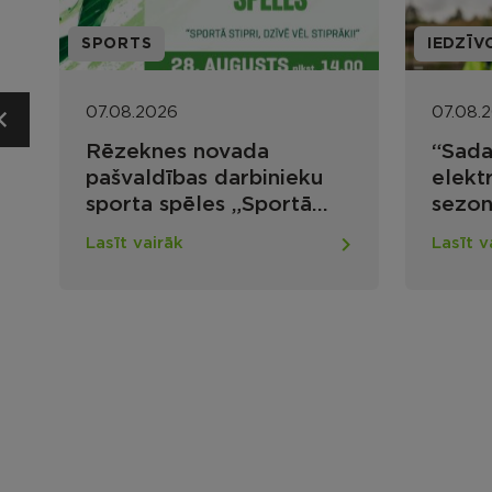
IEDZĪVOTĀJIEM
PROJ
07.08.2026
07.08
“Sadales tīkls” uzsāk
Aktu
elektrotīkla apsekošanas
“Atb
sezonu ar droniem
cilvē
”
mājo
Lasīt vairāk
Lasīt
infr
piee
nodr
nov