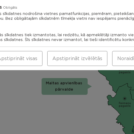
Rikavas
Dekšāres
s
pagasts
Obligāts
pagasts
s sīkdatnes nodrošina vietnes pamatfunkcijas, piemēram, pieteikša
Kantin
bu. Bez obligātajām sīkdatnēm tīmekļa vietni nav iespējams pienācīg
paga
Viļāni
ās sīkdatnes tiek izmantotas, lai redzētu, kā apmeklētāji izmanto vi
Saks
ās sīkdatnes. Šīs sīkdatnes nevar izmantot, lai tieši identificētu konk
Viļānu
pag
pagasts
Viļānu apvienības
Sokolku
pagasts
pārvalde
pstiprināt visas
Apstiprināt izvēlētās
Noraid
Silmalas
pagasts
Maltas apvienības
pārvalde
Feimaņu
pagasts