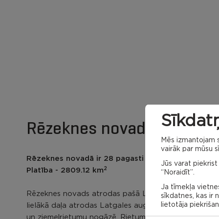
Sīkdatņ
Rēzeknes novada karte
Mēs izmantojam sa
vairāk par mūsu sī
Rēzeknes novadā ir 28 pagasti un Viļānu pilsēta
Jūs varat piekrist
2
Platība - 2809.12 km
“Noraidīt”.
Ja tīmekļa vietnes
Rēzeknes novads atrodas pašā Latgales vidū. Tā
sīkdatnes, kas ir
lietotāja piekriša
lielākā daļa atrodas Latgales augstienē, tās ziemeļu
un ziemeļrietumu nogāzē. Rietumdaļa –