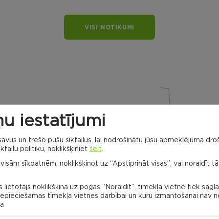
VISI NOTIKUMI
u iestatījumi
vus un trešo pušu sīkfailus, lai nodrošinātu jūsu apmeklējuma droš
Dricānu apvienības
kfailu politiku, noklikšķiniet
šeit
.
pārvalde
 visām sīkdatnēm, noklikšķinot uz “Apstiprināt visas”, vai noraidīt tā
Gaigalavas
pagasts
Nagļu
pagasts
 lietotājs noklikšķina uz pogas “Noraidīt”, tīmekļa vietnē tiek sagl
 nepieciešamas tīmekļa vietnes darbībai un kuru izmantošanai nav
na