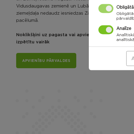
Vidusdaugavas zemienē un Lubāna līdzenumā, bet
Obligātā
ziemeļdaļa nedaudz iesniedzas Ziemeļlatgales
Obligātā
pārvaldī
pacēlumā.
Analīze
Noklikšķini uz pagasta vai apvienības kartes, lai
Analītisk
analītisk
izpētītu vairāk
A
APVIENĪBU PĀRVALDES