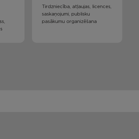
Tirdzniecība, atļaujas, licences,
saskaņojumi, publisku
ss,
pasākumu organizēšana
as