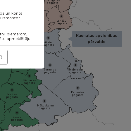
Bērzgales
pagasts
nos un konta
ieku
i izmantot.
Audriņu
sts
Lendžu
pagasts
Vērēmu
pagasts
pagasts
Rēzekne
etni, piemēram,
Kaunatas apvienības
tagala
rētu apmeklētāju.
asts
Ozolmuižas
pārvalde
Griškānu
pagasts
pagasts
īt
Ozolaines
pagasts
Čornajas
Stoļerovas
pagasts
pagasts
Lūznavas
pagasts
Kaunatas
Maltas
pagasts
pagasts
Mākoņkalna
pagasts
Pušas
pagasts