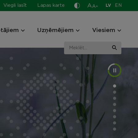
A
Viegli lasīt
Lapas karte
LV
EN
A
+
otājiem
Uzņēmējiem
Viesiem