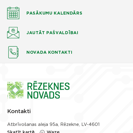
PASĀKUMU KALENDĀRS
JAUTĀT
PAŠVALDĪBAI
NOVADA KONTAKTI
Kontakti
Atbrīvošanas aleja 95a, Rēzekne, LV-4601
Skatīt kartē
Waze