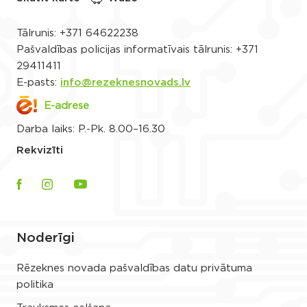
Tālrunis:
+371 64622238
Pašvaldības policijas informatīvais tālrunis:
+371
29411411
E-pasts:
info@rezeknesnovads.lv
E-adrese
Darba laiks: P.-Pk. 8.00–16.30
Rekvizīti
Noderīgi
Rēzeknes novada pašvaldības datu privātuma
politika