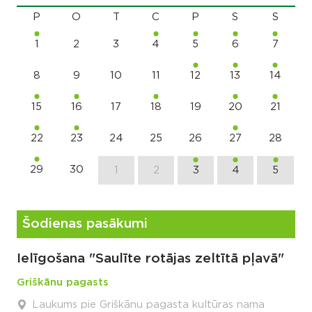
P
O
T
C
P
S
S
1
2
3
4
5
6
7
8
9
10
11
12
13
14
15
16
17
18
19
20
21
22
23
24
25
26
27
28
29
30
1
2
3
4
5
Šodienas pasākumi
Ielīgošana "Saulīte rotājas zeltītā pļavā"
Griškānu pagasts
Laukums pie Griškānu pagasta kultūras nama