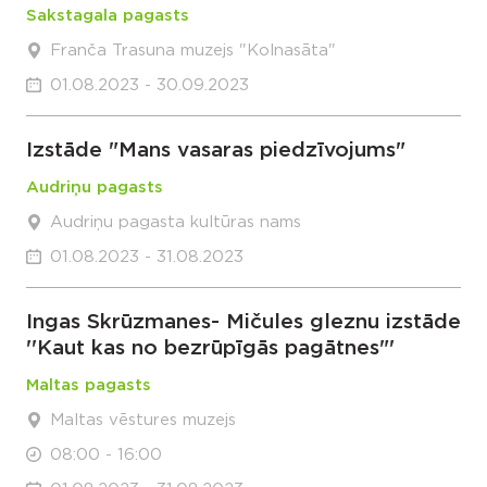
Sakstagala pagasts
Franča Trasuna muzejs "Kolnasāta"
01.08.2023 - 30.09.2023
Izstāde "Mans vasaras piedzīvojums"
Audriņu pagasts
Audriņu pagasta kultūras nams
01.08.2023 - 31.08.2023
Ingas Skrūzmanes- Mičules gleznu izstāde
''Kaut kas no bezrūpīgās pagātnes"'
Maltas pagasts
Maltas vēstures muzejs
08:00 - 16:00