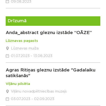
09.08.2023
Drīzumā
Anda_abstract gleznu izstāde “OĀZE”
Lūznavas pagasts
Lūznavas muiža
01.07.2023 - 13.08.2023
Agras Ritiņas gleznu izstāde "Gadalaiku
satikšanās"
Viļānu pilsēta
Viļānu novadpētniecības muzejs
03.07.2023 - 02.09.2023