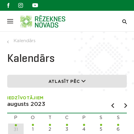
Kalendārs
Kalendārs
ATLASĪT PĒC
IEDZĪVOTĀJIEM
augusts 2023
P
O
T
C
P
S
S
1
2
3
4
5
6
31