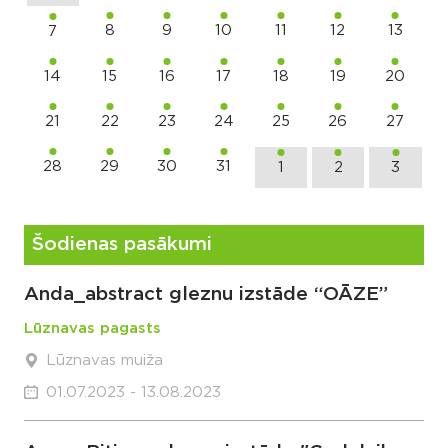
8
9
10
11
12
13
7
14
15
16
17
18
19
20
21
22
23
24
25
26
27
28
29
30
31
1
2
3
Šodienas pasākumi
Anda_abstract gleznu izstāde “OĀZE”
Lūznavas pagasts
Lūznavas muiža
01.07.2023 - 13.08.2023