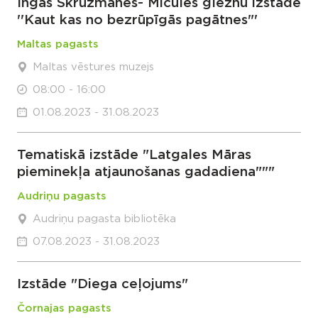
Ingas Skrūzmanes- Mičules gleznu izstāde
''Kaut kas no bezrūpīgās pagātnes"'
Maltas pagasts
Maltas vēstures muzejs
08:00 - 16:00
01.08.2023 - 31.08.2023
Tematiskā izstāde "Latgales Māras
pieminekļa atjaunošanas gadadiena"""
Audriņu pagasts
Audriņu pagasta bibliotēka
07.08.2023 - 31.08.2023
Izstāde "Diega ceļojums"
Čornajas pagasts