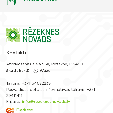
NOVADA KONTAKTI
Kontakti
Atbrīvošanas aleja 95a, Rēzekne, LV-4601
Skatīt kartē
Waze
Tālrunis:
+371 64622238
Pašvaldības policijas informatīvais tālrunis:
+371
29411411
E-pasts:
info@rezeknesnovads.lv
E-adrese