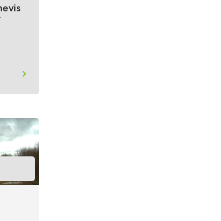
nevis
ī