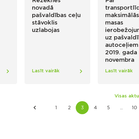
Rēzeknes
Par
novadā
transportlī
pašvaldības ceļu
maksimālās
a
stāvoklis
masas
uzlabojas
ierobežoj
uz pašvaldī
autoceļiem
2019. gada 
novembra
Lasīt vairāk
Lasīt vairāk
Visas aktu