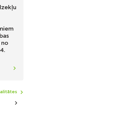
dzekļu
umiem
bas
 no
4.
alitātes