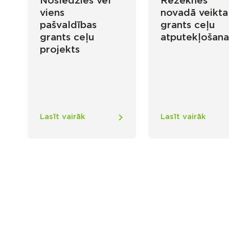
Noslēdzies vēl
Rēzeknes
viens
novadā veikta
pašvaldības
grants ceļu
grants ceļu
atputekļošan
projekts
Lasīt vairāk
Lasīt vairāk