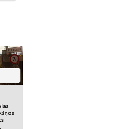
elas
kšņos
ks
.