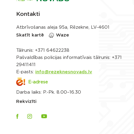
Kontakti
Atbrīvošanas aleja 95a, Rēzekne, LV-4601
Skatīt kartē
Waze
Tālrunis:
+371 64622238
Pašvaldības policijas informatīvais tālrunis:
+371
29411411
E-pasts:
info@rezeknesnovads.lv
E-adrese
Darba laiks: P.-Pk. 8.00–16.30
Rekvizīti