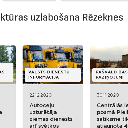
ruktūras uzlabošana Rēzeknes
AS
VALSTS DIENESTU
PAŠVALDĪBAS
INFORMĀCIJA
PAZIŅOJUMI
22.12.2020
30.11.2020
Autoceļu
Centrālās i
a
uzturētāja
posmā Plei
ziemas dienests
satiksme ti
arī svētkos
atjaunota 4