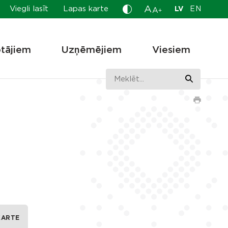
A
Viegli lasīt
Lapas karte
LV
EN
A
+
otājiem
Uzņēmējiem
Viesiem
KARTE