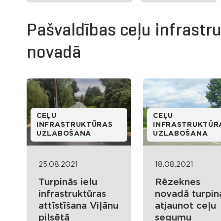
Pašvaldības ceļu infrast
novadā
CEĻU
CEĻU
INFRASTRUKTŪRAS
INFRASTRUKTŪR
UZLABOŠANA
UZLABOŠANA
25.08.2021
18.08.2021
Turpinās ielu
Rēzeknes
infrastruktūras
novadā turpin
attīstīšana Viļānu
atjaunot ceļu
pilsētā
segumu