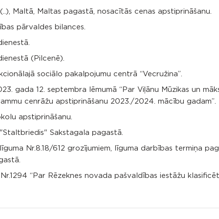
..), Maltā, Maltas pagastā, nosacītās cenas apstiprināšanu.
bas pārvaldes bilances.
ienestā.
ienestā (Pilcenē).
ionālajā sociālo pakalpojumu centrā “Vecružina”.
23. gada 12. septembra lēmumā “Par Viļānu Mūzikas un māks
ogrammu cenrāžu apstiprināšanu 2023./2024. mācību gadam”.
kolu apstiprināšanu.
Staltbriedis" Sakstagala pagastā.
 līguma Nr.8.18/612 grozījumiem, līguma darbības termiņa pa
gastā.
r.1294 “Par Rēzeknes novada pašvaldības iestāžu klasificē