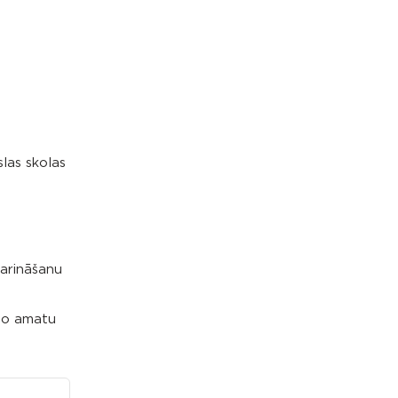
las skolas
garināšanu
to amatu