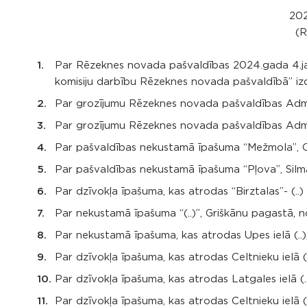
202
(R
Par Rēzeknes novada pašvaldības 2024.gada 4.ja
komisiju darbību Rēzeknes novada pašvaldībā” iz
Par grozījumu Rēzeknes novada pašvaldības Admin
Par grozījumu Rēzeknes novada pašvaldības Admin
Par pašvaldības nekustamā īpašuma “Mežmola”, Oz
Par pašvaldības nekustamā īpašuma “Pļova”, Silma
Par dzīvokļa īpašuma, kas atrodas “Birztalas”- (..
Par nekustamā īpašuma “(..)”, Griškānu pagastā, n
Par nekustamā īpašuma, kas atrodas Upes ielā (..)
Par dzīvokļa īpašuma, kas atrodas Celtnieku ielā (
Par dzīvokļa īpašuma, kas atrodas Latgales ielā (.
Par dzīvokļa īpašuma, kas atrodas Celtnieku ielā (