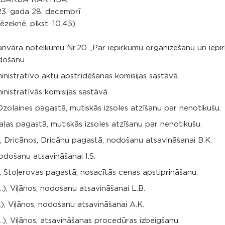
3. gada 28. decembrī
ēzeknē, plkst. 10.45)
nvāra noteikumu Nr.20 „Par iepirkumu organizēšanu un iepi
došanu.
istratīvo aktu apstrīdēšanas komisijas sastāvā.
istratīvās komisijas sastāvā.
olaines pagastā, mutiskās izsoles atzīšanu par nenotikušu.
las pagastā, mutiskās izsoles atzīšanu par nenotikušu.
) , Dricānos, Dricānu pagastā, nodošanu atsavināšanai B.K.
odošanu atsavināšanai I.S.
, Stoļerovas pagastā, nosacītās cenas apstiprināšanu.
..), Viļānos, nodošanu atsavināšanai L.B.
.), Viļānos, nodošanu atsavināšanai A.K.
..), Viļānos, atsavināšanas procedūras izbeigšanu.