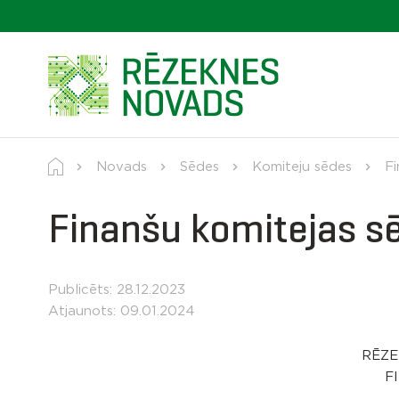
Novads
Sēdes
Komiteju sēdes
Fi
Finanšu komitejas s
Publicēts: 28.12.2023
Atjaunots: 09.01.2024
RĒZE
F