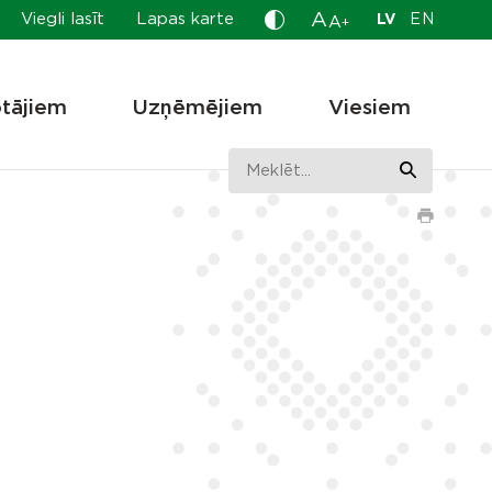
A
Viegli lasīt
Lapas karte
LV
EN
A
+
otājiem
Uzņēmējiem
Viesiem