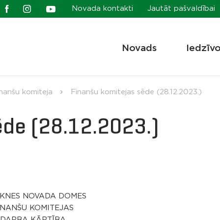
Novada kontakti
Jautāt pašvaldībai
Novads
Iedzīv
nanšu komiteja
Finanšu komitejas sēde (28.12.2023.)
ēde (28.12.2023.)
KNES NOVADA DOMES
INANŠU KOMITEJAS
DARBA KĀRTĪBA