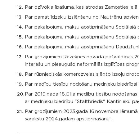
Par dzīvokļa īpašuma, kas atrodas Zamostjes ielā (
Par pamatlīdzekļu izslēgšanu no Nautrēnu apvienī
Par pakalpojumu maksu apstiprināšanu Sociālajā d
Par pakalpojumu maksu apstiprināšanu Sociālajā d
Par pakalpojumu maksu apstiprināšanu Daudzfunkc
Par grozījumiem Rēzeknes novada pašvaldības 20
interešu un pieaugušo neformālās izglītības pr
Par rūpnieciskās komerczvejas slēgto izsoļu proto
Par medību tiesību nodošanu mednieku biedrībai "
Par 2019.gada 18.jūlija medību tiesību nodošanas
ar mednieku biedrību "Staltbriedis" Kantinieku pa
Par grozījumiem 2023.gada 16.novembra lēmumā N
sarakstu 2024.gadam apstiprināšanu”.