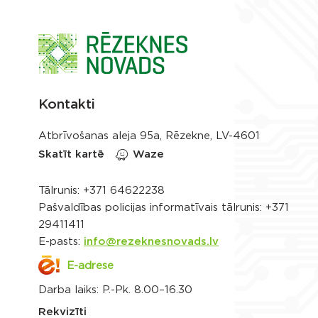
Kontakti
Atbrīvošanas aleja 95a, Rēzekne, LV-4601
Skatīt kartē
Waze
Tālrunis:
+371 64622238
Pašvaldības policijas informatīvais tālrunis:
+371
29411411
E-pasts:
info@rezeknesnovads.lv
E-adrese
Darba laiks: P.-Pk. 8.00–16.30
Rekvizīti