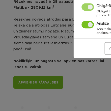
Rēzeknes novadā ir 28 pagasti un Viļānu pilsēta
Obligātā
2
Platība - 2809.12 km
Obligātā
pārvaldī
Rēzeknes novads atrodas pašā Latgales vidū. Tā
Analīze
lielākā daļa atrodas Latgales augstienē, tās ziemeļu
Analītisk
un ziemeļrietumu nogāzē. Rietumdaļa –
analītisk
Vidusdaugavas zemienē un Lubāna līdzenumā, bet
ziemeļdaļa nedaudz iesniedzas Ziemeļlatgales
A
pacēlumā.
Noklikšķini uz pagasta vai apvienības kartes, lai
izpētītu vairāk
APVIENĪBU PĀRVALDES