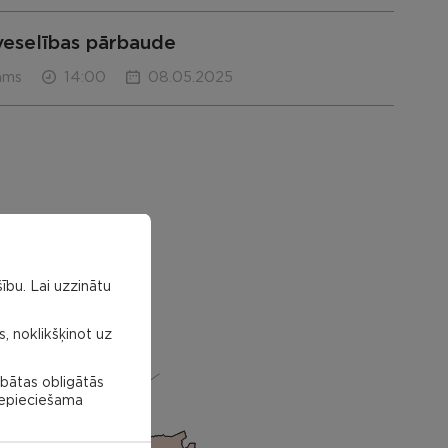
veselības pārbaude
ams
14:00
08.05.2025
ību. Lai uzzinātu
s, noklikšķinot uz
abātas obligātās
 nepieciešama