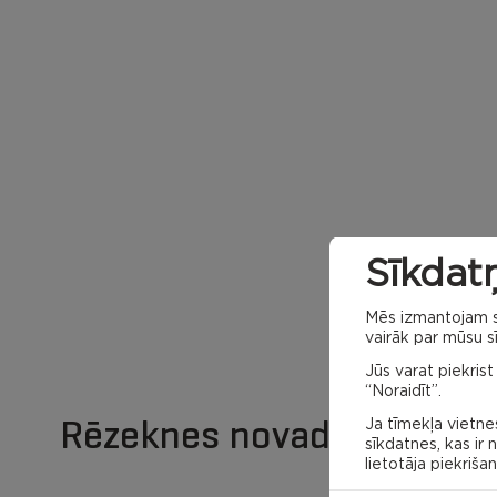
Sīkdatņ
Mēs izmantojam sa
vairāk par mūsu sī
Jūs varat piekrist
“Noraidīt”.
Rēzeknes novada karte
Ja tīmekļa vietnes
sīkdatnes, kas ir
lietotāja piekriša