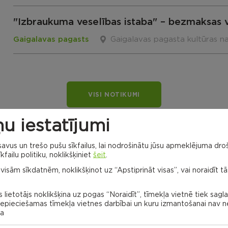
"Izbraukuma veselības istaba" – bezmaksas 
Gaigalavas pagasts
Gaigalavas pagasta kultūras n
VISI NOTIKUMI
u iestatījumi
vus un trešo pušu sīkfailus, lai nodrošinātu jūsu apmeklējuma droš
kfailu politiku, noklikšķiniet
šeit
.
 visām sīkdatnēm, noklikšķinot uz “Apstiprināt visas”, vai noraidīt tā
 lietotājs noklikšķina uz pogas “Noraidīt”, tīmekļa vietnē tiek sagl
 nepieciešamas tīmekļa vietnes darbībai un kuru izmantošanai nav
na
Dricānu apvienības