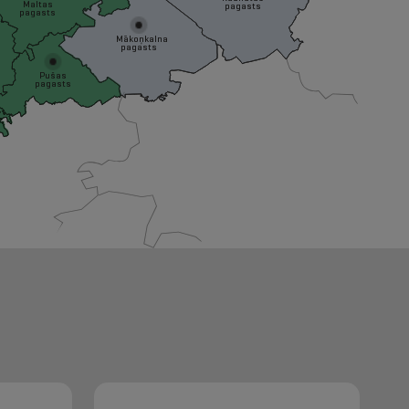
Maltas
pagasts
pagasts
Mākoņkalna
pagasts
Pušas
pagasts