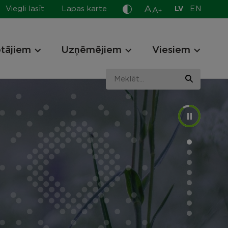
A
Viegli lasīt
Lapas karte
LV
EN
A
+
otājiem
Uzņēmējiem
Viesiem