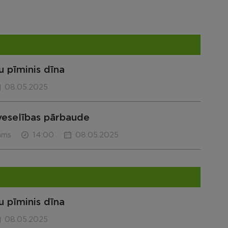
u pīminis dīna
08.05.2025
veselības pārbaude
ams
14:00
08.05.2025
u pīminis dīna
08.05.2025