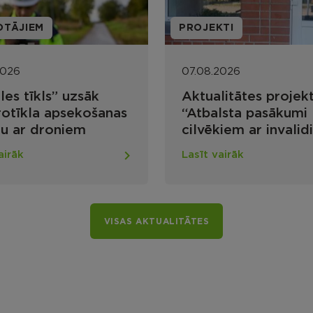
TI
PROJEKTI
2026
07.08.2026
litātes projekta
Projekta ietvaros u
lsta pasākumi
būvdarbi vides
iem ar invaliditāti
pieejamības
ļu un publiskās
nodrošināšanai Mal
airāk
Lasīt vairāk
struktūras vides
apvienības pārvald
amības
Lūznavas pagastā
šināšanai Rēzeknes
dā”
VISAS AKTUALITĀTES