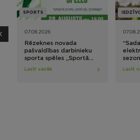
IEDZĪVOTĀJIEM
PROJEK
07.08.2026
07.08.
“Sadales tīkls” uzsāk
Aktua
elektrotīkla apsekošanas
“Atba
sezonu ar droniem
cilvēk
mājok
Lasīt vairāk
Lasīt v
infra
pieej
nodro
nova