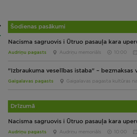
Šodienas pasākumi
Nacisma sagruovis i Ūtruo pasauļa kara uper
Audriņu pagasts
Audriņu memoriāls
10:00
"Izbraukuma veselības istaba" – bezmaksas 
Gaigalavas pagasts
Gaigalavas pagasta kultūras n
Drīzumā
Nacisma sagruovis i Ūtruo pasauļa kara uper
Audriņu pagasts
Audriņu memoriāls
10:00