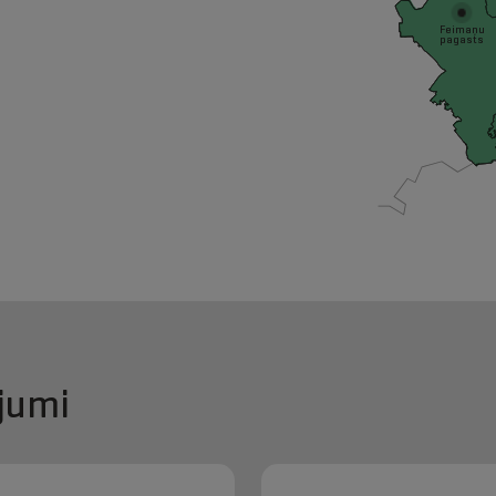
Feimaņu
pagasts
jumi