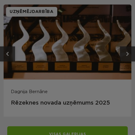
UZŅĒMĒJDARBĪBA
Dagnija Bernāne
Rēzeknes novada uzņēmums 2025
VISAS GALERIJAS