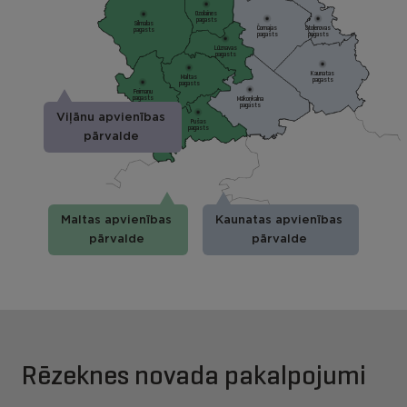
Ozolaines
pagasts
Silmalas
Čornajas
Stoļerovas
pagasts
pagasts
pagasts
Lūznavas
pagasts
Kaunatas
Maltas
pagasts
pagasts
Feimaņu
pagasts
Mākoņkalna
pagasts
Viļānu apvienības
Pušas
pagasts
pārvalde
Maltas apvienības
Kaunatas apvienības
pārvalde
pārvalde
Rēzeknes novada pakalpojumi