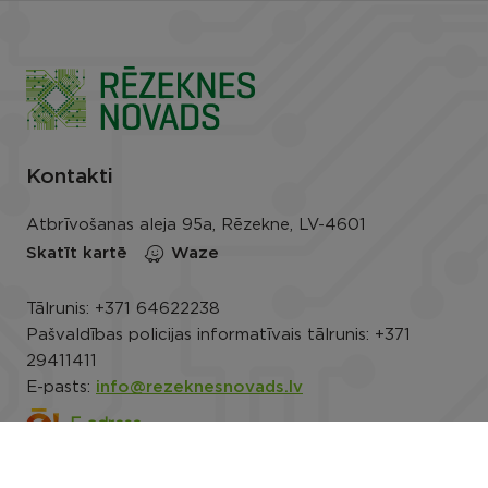
Kontakti
Atbrīvošanas aleja 95a, Rēzekne, LV-4601
Skatīt kartē
Waze
Tālrunis:
+371 64622238
Pašvaldības policijas informatīvais tālrunis:
+371
29411411
E-pasts:
info@rezeknesnovads.lv
E-adrese
Darba laiks: P.-Pk. 8.00–16.30