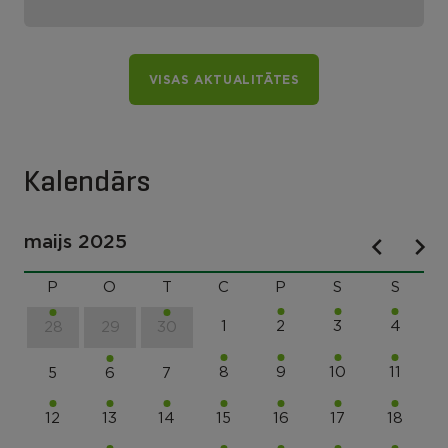
Lūznavas pagastā
VISAS AKTUALITĀTES
Kalendārs
maijs 2025
P
O
T
C
P
S
S
1
2
3
4
28
29
30
8
9
10
11
5
6
7
12
13
14
15
16
17
18