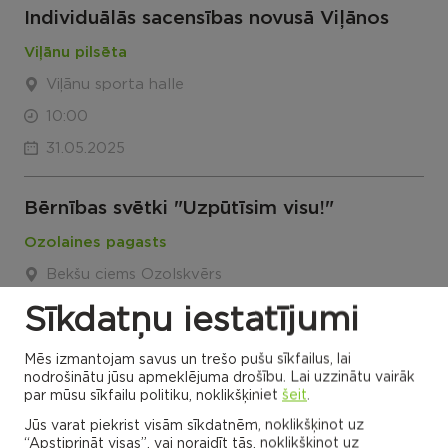
Individuālās sacensības novusā Viļānos
Viļānu pilsēta
Viļānu sporta halle
10:00
31.05.2025
Bērnības svētki "Uzpūtīsim visu!"
Ozolaines pagasts
Bekšu ciems Ozolskvērs
11:00
Sīkdatņu iestatījumi
31.05.2025
Mēs izmantojam savus un trešo pušu sīkfailus, lai
nodrošinātu jūsu apmeklējuma drošību. Lai uzzinātu vairāk
par mūsu sīkfailu politiku, noklikšķiniet
šeit
.
Maltas apvienības 3x3 basketbols
vīriešiem
Jūs varat piekrist visām sīkdatnēm, noklikšķinot uz
“Apstiprināt visas”, vai noraidīt tās, noklikšķinot uz