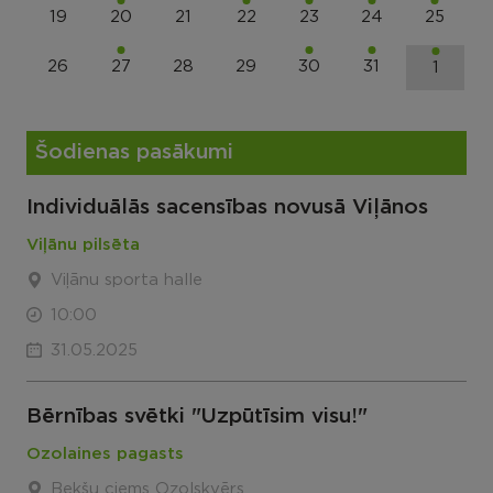
19
20
21
22
23
24
25
26
27
28
29
30
31
1
Šodienas pasākumi
Individuālās sacensības novusā Viļānos
Viļānu pilsēta
Viļānu sporta halle
10:00
31.05.2025
Bērnības svētki "Uzpūtīsim visu!"
Ozolaines pagasts
Bekšu ciems Ozolskvērs