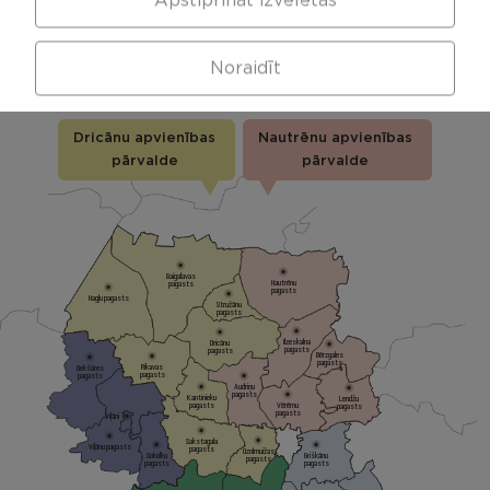
Apstiprināt izvēlētās
APVIENĪBU PĀRVALDES
Noraidīt
Dricānu apvienības
Nautrēnu apvienības
pārvalde
pārvalde
Gaigalavas
Nautrēnu
pagasts
pagasts
Nagļu pagasts
Stružānu
pagasts
Ilzeskalna
Dricānu
pagasts
pagasts
Bērzgales
pagasts
Rikavas
Dekšāres
pagasts
pagasts
Audriņu
pagasts
Kantinieku
Lendžu
pagasts
Vērēmu
pagasts
pagasts
Viļāni
Sakstagala
Viļānu pagasts
pagasts
Ozolmuižas
Sokolku
Griškānu
pagasts
pagasts
pagasts