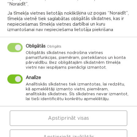
Sports
“Noraidīt”.
Maltas daudzfunkcionālā halle
Ja tīmekļa vietnes lietotājs noklikšķina uz pogas “Noraidīt”,
tīmekļa vietnē tiek saglabātas obligātās sīkdatnes, kas ir
11:00
nepieciešamas tīmekļa vietnes darbībai un kuru
izmantošanai nav nepieciešama lietotāja piekrišana
31.05.2025
Obligātās
Obligāts
Vairāk
Obligātās sīkdatnes nodrošina vietnes
pamatfunkcijas, piemēram, pieteikšanos un konta
pārvaldību. Bez obligātajām sīkdatnēm tīmekļa
vietni nav iespējams pienācīgi izmantot.
Analīze
VISI NOTIKUMI
Analītiskās sīkdatnes tiek izmantotas, lai redzētu,
kā apmeklētāji izmanto vietni, piemēram,
analītiskās sīkdatnes. Šīs sīkdatnes nevar izmantot,
lai tieši identificētu konkrētu apmeklētāju.
Rēzeknes novada karte
Apstiprināt visas
Noklikšķini uz pagasta vai apvienības kartes, lai
izpētītu vairāk