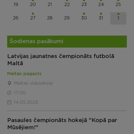
19
20
21
22
23
24
25
26
27
28
29
30
31
1
Šodienas pasākumi
Latvijas jaunatnes čempionāts futbolā
Maltā
Maltas pagasts
Maltas vidusskola
17:00
14.05.2025
Pasaules čempionāts hokejā "Kopā par
Mūsējiem!"