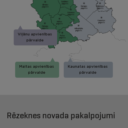
Ozolaines
pagasts
Silmalas
Čornajas
Stoļerovas
pagasts
pagasts
pagasts
Lūznavas
pagasts
Kaunatas
Maltas
pagasts
pagasts
Feimaņu
pagasts
Mākoņkalna
pagasts
Viļānu apvienības
Pušas
pagasts
pārvalde
Maltas apvienības
Kaunatas apvienības
pārvalde
pārvalde
Rēzeknes novada pakalpojumi