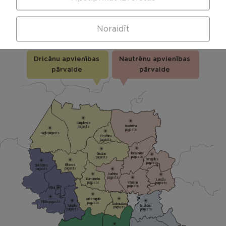
APVIENĪBU PĀRVALDES
Noraidīt
Dricānu apvienības
Nautrēnu apvienības
pārvalde
pārvalde
Gaigalavas
Nautrēnu
pagasts
pagasts
Nagļu pagasts
Stružānu
pagasts
Ilzeskalna
Dricānu
pagasts
pagasts
Bērzgales
pagasts
Rikavas
Dekšāres
pagasts
pagasts
Audriņu
pagasts
Kantinieku
Lendžu
pagasts
Vērēmu
pagasts
pagasts
Viļāni
Sakstagala
Viļānu pagasts
pagasts
Ozolmuižas
Sokolku
Griškānu
pagasts
pagasts
pagasts