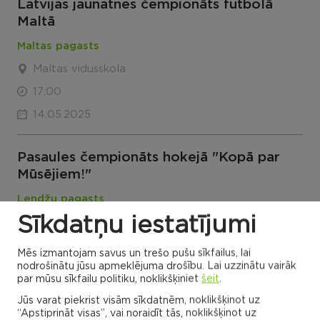
Latvijas jaunatnes čempionāts futbolā
Maltā
Maltas pagasts
Maltas vidusskola
17:00
14.05.2025
Pasaules čempionāts hokejā "Kopā par
Mūsējiem!"
Lendžu pagasts
Sīkdatņu iestatījumi
Lendžu pagasta kultūras nams
21:20
Mēs izmantojam savus un trešo pušu sīkfailus, lai
nodrošinātu jūsu apmeklējuma drošību. Lai uzzinātu vairāk
14.05.2025
par mūsu sīkfailu politiku, noklikšķiniet
šeit
.
Jūs varat piekrist visām sīkdatnēm, noklikšķinot uz
Pasaules čempionāts hokejā 2025 Latvijas
“Apstiprināt visas”, vai noraidīt tās, noklikšķinot uz