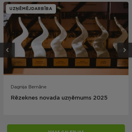
UZŅĒMĒJDARBĪBA
Dagnija Bernāne
Rēzeknes novada uzņēmums 2025