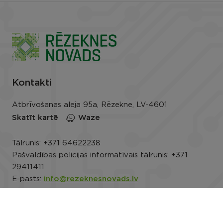
Kontakti
Atbrīvošanas aleja 95a, Rēzekne, LV-4601
Skatīt kartē
Waze
Tālrunis:
+371 64622238
Pašvaldības policijas informatīvais tālrunis:
+371
29411411
E-pasts:
info@rezeknesnovads.lv
E-adrese
Darba laiks: P.-Pk. 8.00–16.30