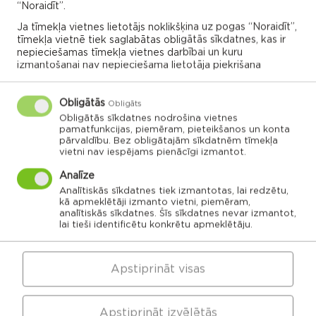
spēļu skatīšanās "Par savējiem"
“Noraidīt”.
Ja tīmekļa vietnes lietotājs noklikšķina uz pogas “Noraidīt”,
Maltas pagasts
tīmekļa vietnē tiek saglabātas obligātās sīkdatnes, kas ir
nepieciešamas tīmekļa vietnes darbībai un kuru
Maltas pagasta kultūras nams
izmantošanai nav nepieciešama lietotāja piekrišana
21:20
14.05.2025
Obligātās
Obligāts
Obligātās sīkdatnes nodrošina vietnes
pamatfunkcijas, piemēram, pieteikšanos un konta
pārvaldību. Bez obligātajām sīkdatnēm tīmekļa
vietni nav iespējams pienācīgi izmantot.
Analīze
VISI NOTIKUMI
Analītiskās sīkdatnes tiek izmantotas, lai redzētu,
kā apmeklētāji izmanto vietni, piemēram,
analītiskās sīkdatnes. Šīs sīkdatnes nevar izmantot,
lai tieši identificētu konkrētu apmeklētāju.
Rēzeknes novada karte
Apstiprināt visas
Noklikšķini uz pagasta vai apvienības kartes, lai
izpētītu vairāk
Apstiprināt izvēlētās