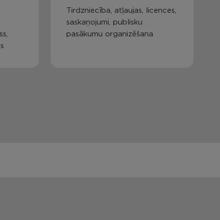
Tirdzniecība, atļaujas, licences,
saskaņojumi, publisku
ss,
pasākumu organizēšana
as