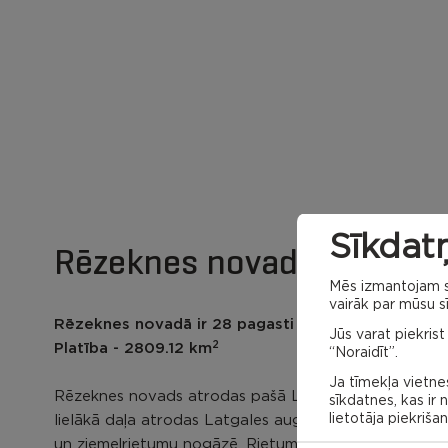
Sīkdatņ
Rēzeknes novada karte
Mēs izmantojam sa
vairāk par mūsu sī
Rēzeknes novadā ir 28 pagasti un Viļānu pilsēta
Jūs varat piekrist
2
Platība - 2809.12 km
“Noraidīt”.
Ja tīmekļa vietnes
Rēzeknes novads atrodas pašā Latgales vidū. Tā
sīkdatnes, kas ir
lietotāja piekriša
lielākā daļa atrodas Latgales augstienē, tās ziemeļu
un ziemeļrietumu nogāzē. Rietumdaļa –