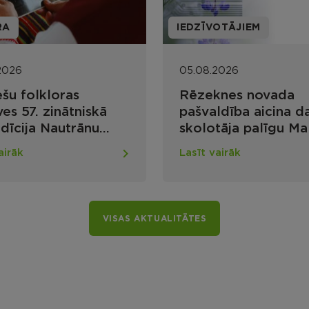
RA
IEDZĪVOTĀJIEM
2026
05.08.2026
ešu folkloras
Rēzeknes novada
es 57. zinātniskā
pašvaldība aicina d
dīcija Nautrānu
skolotāja palīgu Ma
rtelpā: meklējumi un
vidusskolā
airāk
Lasīt vairāk
umi
VISAS AKTUALITĀTES