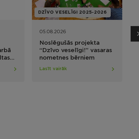
DZĪVO VESELĪGI 2025-2026
V
05.08.2026
Noslēgušās projekta
arbā
“Dzīvo veselīgi!” vasaras
ltas
nometnes bērniem
Lasīt vairāk