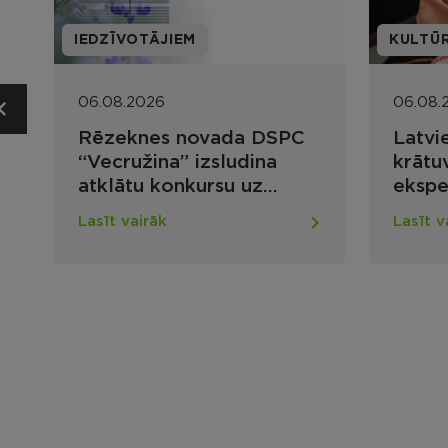
IEDZĪVOTĀJIEM
KULTŪ
06.08.2026
06.08.
Rēzeknes novada DSPC
Latvi
“Vecružina” izsludina
krātuv
atklātu konkursu uz
ekspe
vairākām vakancēm
kultū
Lasīt vairāk
Lasīt v
atrad