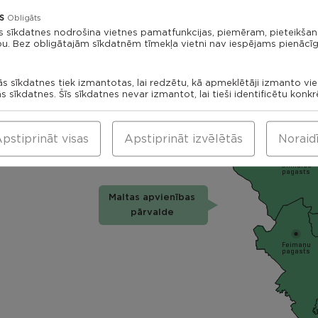
Rikavas
Dekšāres
s
pagasts
Obligāts
pagasts
s sīkdatnes nodrošina vietnes pamatfunkcijas, piemēram, pieteikša
Kantin
bu. Bez obligātajām sīkdatnēm tīmekļa vietni nav iespējams pienācīg
paga
Viļāni
ās sīkdatnes tiek izmantotas, lai redzētu, kā apmeklētāji izmanto vi
Saks
ās sīkdatnes. Šīs sīkdatnes nevar izmantot, lai tieši identificētu konk
Viļānu
pag
pagasts
Viļānu apvienības
Sokolku
pagasts
pārvalde
pstiprināt visas
Apstiprināt izvēlētās
Noraid
Silmalas
pagasts
Maltas apvienības
pārvalde
Feimaņu
pagasts