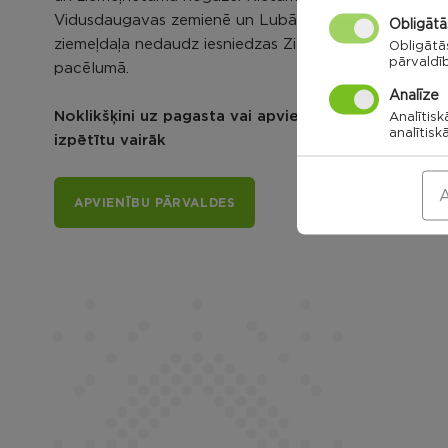
Vidusdaugavas zemienē un Lubāna līdzenumā, bet
Obligātā
ziemeļdaļa nedaudz iesniedzas Ziemeļlatgales
Obligātā
pārvaldī
pacēlumā.
Analīze
Noklikšķini uz pagasta vai apvienības kartes, lai
Analītisk
analītisk
izpētītu vairāk
A
APVIENĪBU PĀRVALDES