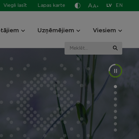
A
Viegli lasīt
Lapas karte
LV
EN
A
+
otājiem
Uzņēmējiem
Viesiem