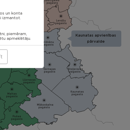
Bērzgales
pagasts
nos un konta
ieku
i izmantot.
Audriņu
sts
Lendžu
pagasts
Vērēmu
pagasts
pagasts
Rēzekne
etni, piemēram,
Kaunatas apvienības
tagala
rētu apmeklētāju.
asts
Ozolmuižas
pārvalde
Griškānu
pagasts
pagasts
īt
Ozolaines
pagasts
Čornajas
Stoļerovas
pagasts
pagasts
Lūznavas
pagasts
Kaunatas
Maltas
pagasts
pagasts
Mākoņkalna
pagasts
Pušas
pagasts