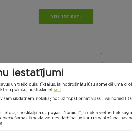
VISI NOTIKUMI
u iestatījumi
vus un trešo pušu sīkfailus, lai nodrošinātu jūsu apmeklējuma droš
Dricānu apvienības
kfailu politiku, noklikšķiniet
šeit
.
pārvalde
 visām sīkdatnēm, noklikšķinot uz “Apstiprināt visas”, vai noraidīt tā
Gaigalavas
pagasts
Nagļu
pagasts
 lietotājs noklikšķina uz pogas “Noraidīt”, tīmekļa vietnē tiek sagl
 nepieciešamas tīmekļa vietnes darbībai un kuru izmantošanai nav
na