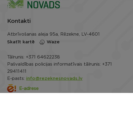
Kontakti
Atbrīvošanas aleja 95a, Rēzekne, LV-4601
Skatīt kartē
Waze
Tālrunis:
+371 64622238
Pašvaldības policijas informatīvais tālrunis:
+371
29411411
E-pasts:
info@rezeknesnovads.lv
E-adrese
Darba laiks: P.-Pk. 8.00–16.30
Rekvizīti