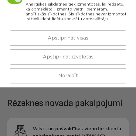
Kaunatas
Maltas
Analītiskās sīkdatnes tiek izmantotas, lai redzētu,
pagasts
pagasts
Feimaņu
kā apmeklētāji izmanto vietni, piemēram,
pagasts
Mākoņkalna
pagasts
analītiskās sīkdatnes. Šīs sīkdatnes nevar izmantot,
Viļānu apvienības
Pušas
lai tieši identificētu konkrētu apmeklētāju.
pagasts
pārvalde
Apstiprināt visas
Maltas apvienības
Kaunatas apvienības
Apstiprināt izvēlētās
pārvalde
pārvalde
Noraidīt
Rēzeknes novada pakalpojumi
Valsts un pašvaldības vienotie klientu