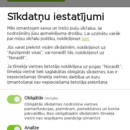
Sīkdatņu iestatījumi
Dricānu apvienības
Nautrēnu apvienības
pārvalde
pārvalde
Mēs izmantojam savus un trešo pušu sīkfailus, lai
nodrošinātu jūsu apmeklējuma drošību. Lai uzzinātu vairāk
par mūsu sīkfailu politiku, noklikšķiniet
šeit
.
Jūs varat piekrist visām sīkdatnēm, noklikšķinot uz
Gaigalavas
“Apstiprināt visas”, vai noraidīt tās, noklikšķinot uz
Nautrēnu
pagasts
pagasts
“Noraidīt”.
Nagļu pagasts
Stružānu
pagasts
Ja tīmekļa vietnes lietotājs noklikšķina uz pogas “Noraidīt”,
Ilzeskalna
Dricānu
tīmekļa vietnē tiek saglabātas obligātās sīkdatnes, kas ir
pagasts
pagasts
Bērzgales
pagasts
Rikavas
Dekšāres
nepieciešamas tīmekļa vietnes darbībai un kuru
pagasts
pagasts
Audriņu
izmantošanai nav nepieciešama lietotāja piekrišana
pagasts
Kantinieku
Lendžu
pagasts
Vērēmu
pagasts
pagasts
Viļāni
Sakstagala
Viļānu pagasts
Obligātās
pagasts
Obligāts
Ozolmuižas
Sokolku
Griškānu
pagasts
pagasts
pagasts
Obligātās sīkdatnes nodrošina vietnes
pamatfunkcijas, piemēram, pieteikšanos un konta
Ozolaines
pārvaldību. Bez obligātajām sīkdatnēm tīmekļa
pagasts
Silmalas
Čornajas
Stoļerovas
vietni nav iespējams pienācīgi izmantot.
pagasts
pagasts
pagasts
Lūznavas
pagasts
Analīze