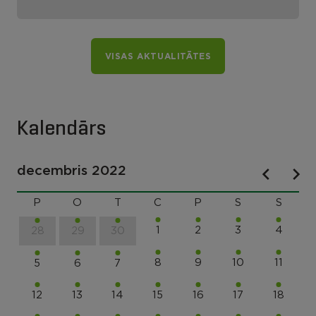
VISAS AKTUALITĀTES
Kalendārs
decembris 2022
P
O
T
C
P
S
S
1
2
3
4
28
29
30
8
9
10
11
5
6
7
12
13
14
15
16
17
18