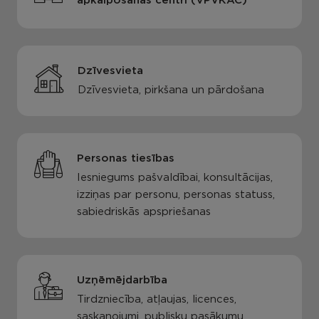
apkalpošanas centri (VPVKAC)
Dzīvesvieta
Dzīvesvieta, pirkšana un pārdošana
Personas tiesības
Iesniegums pašvaldībai, konsultācijas,
izziņas par personu, personas statuss,
sabiedriskās apspriešanas
Uzņēmējdarbība
Tirdzniecība, atļaujas, licences,
saskaņojumi, publisku pasākumu