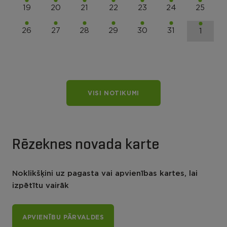
19
20
21
22
23
24
25
26
27
28
29
30
31
1
VISI NOTIKUMI
Rēzeknes novada karte
Noklikšķini uz pagasta vai apvienības kartes, lai
izpētītu vairāk
APVIENĪBU PĀRVALDES