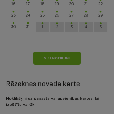
16
17
18
19
20
21
22
23
24
25
26
27
28
29
30
31
1
2
3
4
5
VISI NOTIKUMI
Rēzeknes novada karte
Noklikšķini uz pagasta vai apvienības kartes, lai
izpētītu vairāk