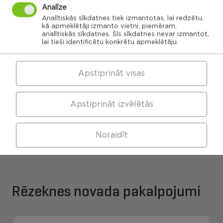
Čornajas
Stoļerovas
pagasts
pagasts
pagasts
Analīze
Lūznavas
pagasts
Analītiskās sīkdatnes tiek izmantotas, lai redzētu,
kā apmeklētāji izmanto vietni, piemēram,
Kaunatas
Maltas
pagasts
pagasts
analītiskās sīkdatnes. Šīs sīkdatnes nevar izmantot,
Feimaņu
pagasts
Mākoņkalna
lai tieši identificētu konkrētu apmeklētāju.
pagasts
Viļānu apvienības
Pušas
pagasts
pārvalde
Apstiprināt visas
Apstiprināt izvēlētās
Maltas apvienības
Kaunatas apvienības
pārvalde
pārvalde
Noraidīt
Rēzeknes novada pakalpojumi