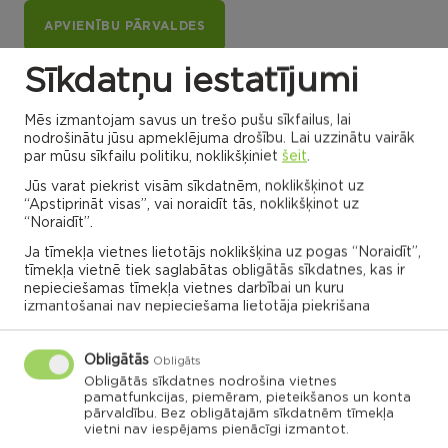
APVIENĪBU PĀRVALDES
Sīkdatņu iestatījumi
Dricānu apvienības
Nautrēnu apvienības
pārvalde
pārvalde
Mēs izmantojam savus un trešo pušu sīkfailus, lai
nodrošinātu jūsu apmeklējuma drošību. Lai uzzinātu vairāk
par mūsu sīkfailu politiku, noklikšķiniet
šeit
.
Jūs varat piekrist visām sīkdatnēm, noklikšķinot uz
“Apstiprināt visas”, vai noraidīt tās, noklikšķinot uz
“Noraidīt”.
Gaigalavas
Nautrēnu
pagasts
pagasts
Nagļu pagasts
Stružānu
Ja tīmekļa vietnes lietotājs noklikšķina uz pogas “Noraidīt”,
pagasts
tīmekļa vietnē tiek saglabātas obligātās sīkdatnes, kas ir
Ilzeskalna
Dricānu
nepieciešamas tīmekļa vietnes darbībai un kuru
pagasts
pagasts
Bērzgales
pagasts
izmantošanai nav nepieciešama lietotāja piekrišana
Rikavas
Dekšāres
pagasts
pagasts
Audriņu
pagasts
Kantinieku
Lendžu
pagasts
Vērēmu
pagasts
pagasts
Viļāni
Obligātās
Obligāts
Sakstagala
Viļānu pagasts
Obligātās sīkdatnes nodrošina vietnes
pagasts
Ozolmuižas
Sokolku
Griškānu
pagasts
pagasts
pagasts
pamatfunkcijas, piemēram, pieteikšanos un konta
pārvaldību. Bez obligātajām sīkdatnēm tīmekļa
vietni nav iespējams pienācīgi izmantot.
Ozolaines
pagasts
Silmalas