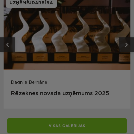
UZŅĒMĒJDARBĪBA
Dagnija Bernāne
Rēzeknes novada uzņēmums 2025
VISAS GALERIJAS