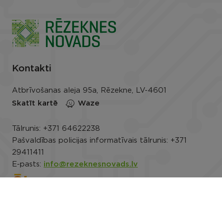
Kontakti
Atbrīvošanas aleja 95a, Rēzekne, LV-4601
Skatīt kartē
Waze
Tālrunis:
+371 64622238
Pašvaldības policijas informatīvais tālrunis:
+371
29411411
E-pasts:
info@rezeknesnovads.lv
E-adrese
Darba laiks: P.-Pk. 8.00–16.30
Rekvizīti