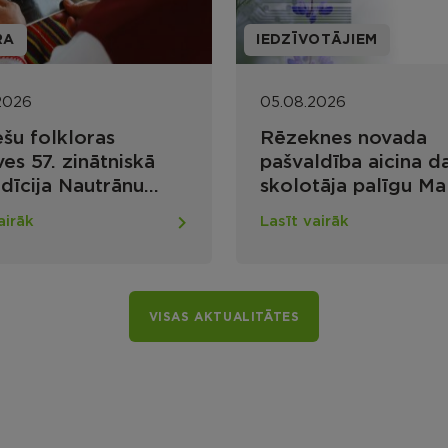
RA
IEDZĪVOTĀJIEM
2026
05.08.2026
ešu folkloras
Rēzeknes novada
es 57. zinātniskā
pašvaldība aicina d
dīcija Nautrānu
skolotāja palīgu Ma
rtelpā: meklējumi un
vidusskolā
airāk
Lasīt vairāk
umi
VISAS AKTUALITĀTES