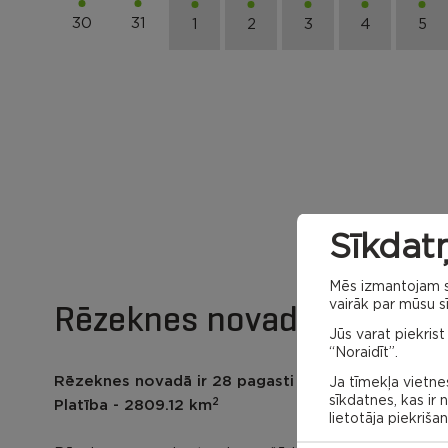
30
31
1
2
3
4
5
Sīkdatņ
Mēs izmantojam sa
Rēzeknes novada karte
vairāk par mūsu sī
Jūs varat piekrist
“Noraidīt”.
Rēzeknes novadā ir 28 pagasti un Viļānu pilsēta
Ja tīmekļa vietnes
sīkdatnes, kas ir
2
Platība - 2809.12 km
lietotāja piekriša