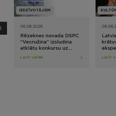
IEDZĪVOTĀJIEM
KULTŪ
06.08.2026
06.08.
Rēzeknes novada DSPC
Latvi
“Vecružina” izsludina
krātuv
atklātu konkursu uz
ekspe
vairākām vakancēm
kultū
Lasīt vairāk
Lasīt v
atrad