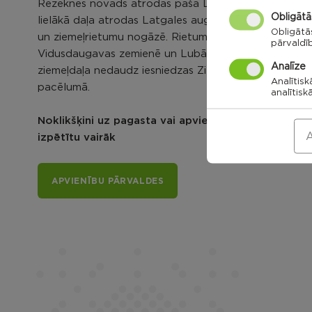
Rēzeknes novads atrodas pašā Latgales vidū. Tā
Obligātā
lielākā daļa atrodas Latgales augstienē, tās ziemeļu
Obligātā
un ziemeļrietumu nogāzē. Rietumdaļa –
pārvaldī
Vidusdaugavas zemienē un Lubāna līdzenumā, bet
Analīze
ziemeļdaļa nedaudz iesniedzas Ziemeļlatgales
Analītisk
pacēlumā.
analītisk
Noklikšķini uz pagasta vai apvienības kartes, lai
A
izpētītu vairāk
APVIENĪBU PĀRVALDES