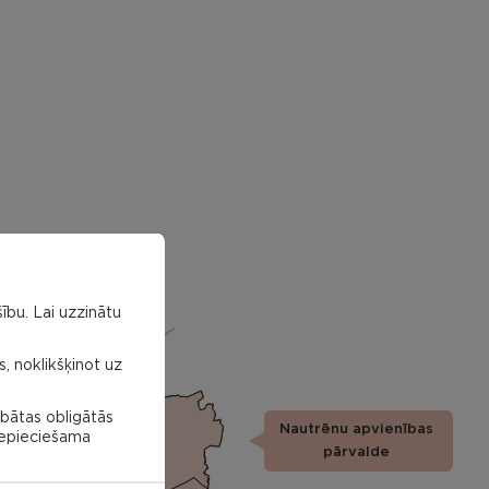
ību. Lai uzzinātu
s, noklikšķinot uz
abātas obligātās
Nautrēnu apvienības
 nepieciešama
Nautrēnu
pagasts
pārvalde
Stružānu
pagasts