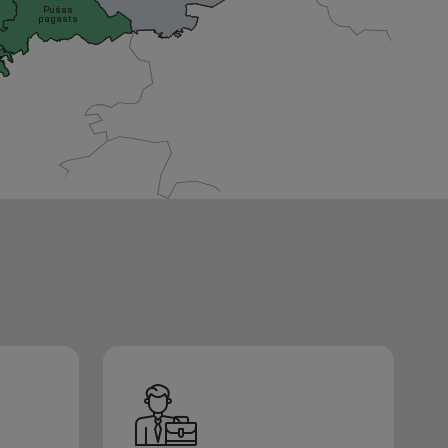
Pušas
pagasts