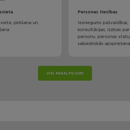
svieta
Personas tiesības
vieta, pirkšana un
Iesniegums pašvaldībai,
šana
konsultācijas, izziņas par
personu, personas statu
sabiedriskās apspriešan
VISI PAKALPOJUMI