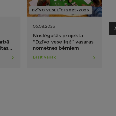
DZĪVO VESELĪGI 2025-2026
V
05.08.2026
Noslēgušās projekta
arbā
“Dzīvo veselīgi!” vasaras
ltas
nometnes bērniem
Lasīt vairāk