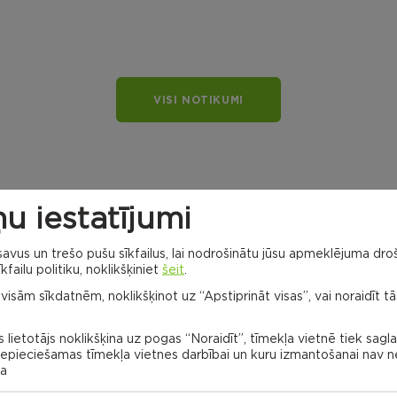
VISI NOTIKUMI
u iestatījumi
vus un trešo pušu sīkfailus, lai nodrošinātu jūsu apmeklējuma droš
kfailu politiku, noklikšķiniet
šeit
.
 visām sīkdatnēm, noklikšķinot uz “Apstiprināt visas”, vai noraidīt tā
Dricānu apvienības
pārvalde
 lietotājs noklikšķina uz pogas “Noraidīt”, tīmekļa vietnē tiek sagl
Gaigalavas
 nepieciešamas tīmekļa vietnes darbībai un kuru izmantošanai nav
pagasts
na
Nagļu
pagasts