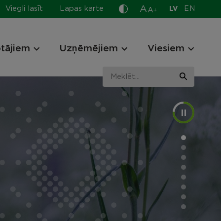
A
Viegli lasīt
Lapas karte
LV
EN
A
+
otājiem
Uzņēmējiem
Viesiem