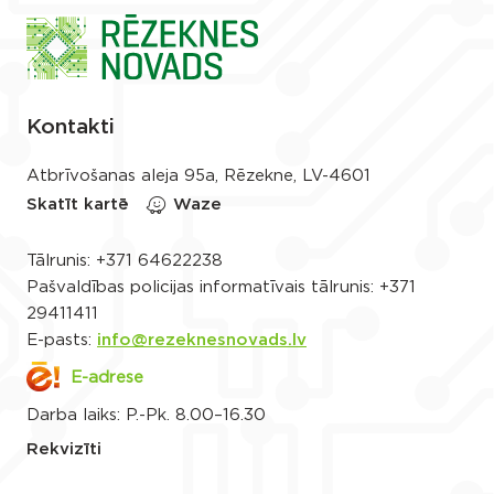
Kontakti
Atbrīvošanas aleja 95a, Rēzekne, LV-4601
Skatīt kartē
Waze
Tālrunis:
+371 64622238
Pašvaldības policijas informatīvais tālrunis:
+371
29411411
E-pasts:
info@rezeknesnovads.lv
E-adrese
Darba laiks: P.-Pk. 8.00–16.30
Rekvizīti