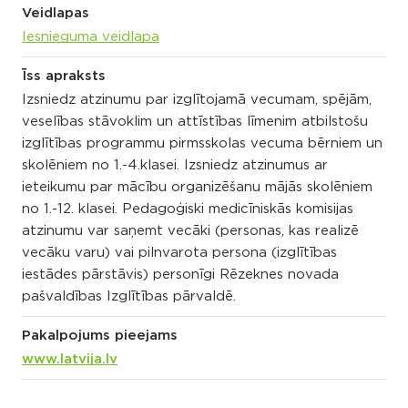
Veidlapas
Iesnieguma veidlapa
Īss apraksts
Izsniedz atzinumu par izglītojamā vecumam, spējām,
veselības stāvoklim un attīstības līmenim atbilstošu
izglītības programmu pirmsskolas vecuma bērniem un
skolēniem no 1.-4.klasei. Izsniedz atzinumus ar
ieteikumu par mācību organizēšanu mājās skolēniem
no 1.-12. klasei. Pedagoģiski medicīniskās komisijas
atzinumu var saņemt vecāki (personas, kas realizē
vecāku varu) vai pilnvarota persona (izglītības
iestādes pārstāvis) personīgi Rēzeknes novada
pašvaldības Izglītības pārvaldē.
Pakalpojums pieejams
www.latvija.lv