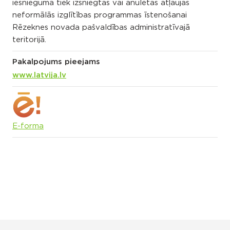
iesnieguma tiek izsniegtas vai anulētas atļaujas
neformālās izglītības programmas īstenošanai
Rēzeknes novada pašvaldības administratīvajā
teritorijā.
Pakalpojums pieejams
www.latvija.lv
E-forma