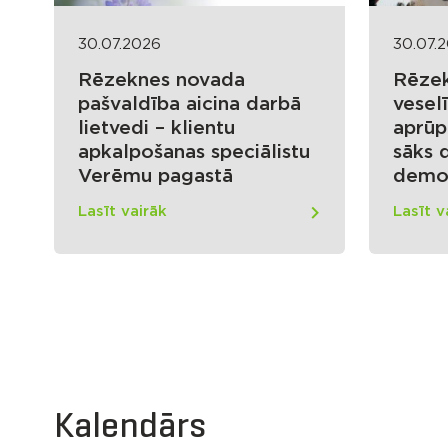
30.07.2026
30.07.
Rēzeknes novada
Rēze
pašvaldība aicina darbā
vesel
lietvedi – klientu
aprūp
apkalpošanas speciālistu
sāks 
Verēmu pagastā
demo
Lasīt vairāk
Lasīt v
Kalendārs