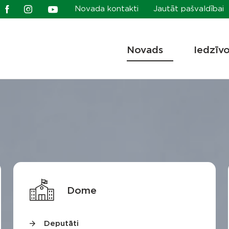
Novada kontakti
Jautāt pašvaldībai
Novads
Iedzīv
Dome
Deputāti