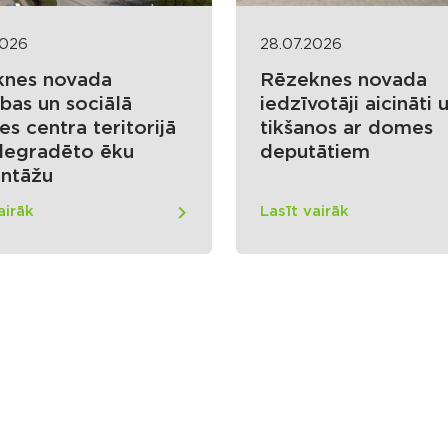
2026
28.07.2026
knes novada
Rēzeknes novada
ības un sociālā
iedzīvotāji aicināti 
es centra teritorijā
tikšanos ar domes
degradēto ēku
deputātiem
ntāžu
airāk
Lasīt vairāk