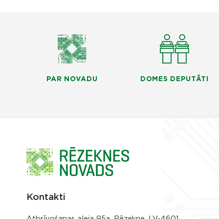
PAR NOVADU
DOMES DEPUTĀTI
Kontakti
Atbrīvošanas aleja 95a, Rēzekne, LV-4601