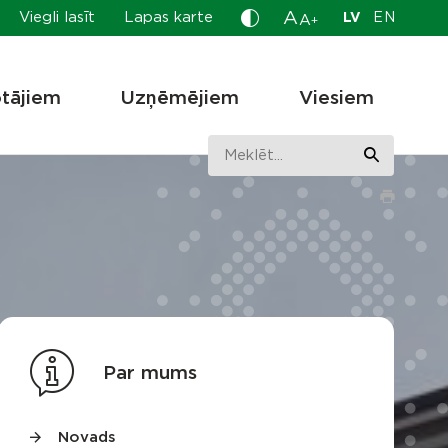
A
Viegli lasīt
Lapas karte
LV
EN
A
+
otājiem
Uzņēmējiem
Viesiem
Par mums
Novads