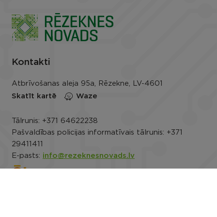
Kontakti
Atbrīvošanas aleja 95a, Rēzekne, LV-4601
Skatīt kartē
Waze
Tālrunis:
+371 64622238
Pašvaldības policijas informatīvais tālrunis:
+371
29411411
E-pasts:
info@rezeknesnovads.lv
E-adrese
Darba laiks: P.-Pk. 8.00–16.30
Rekvizīti