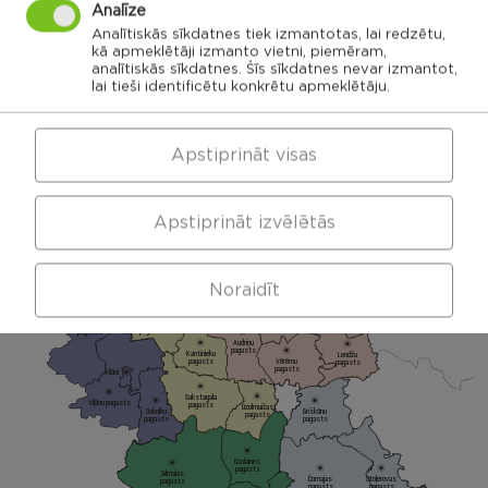
Analīze
APVIENĪBU PĀRVALDES
Analītiskās sīkdatnes tiek izmantotas, lai redzētu,
kā apmeklētāji izmanto vietni, piemēram,
analītiskās sīkdatnes. Šīs sīkdatnes nevar izmantot,
lai tieši identificētu konkrētu apmeklētāju.
Dricānu apvienības
Nautrēnu apvienības
pārvalde
pārvalde
Apstiprināt visas
Apstiprināt izvēlētās
Gaigalavas
Nautrēnu
pagasts
pagasts
Nagļu pagasts
Stružānu
pagasts
Noraidīt
Ilzeskalna
Dricānu
pagasts
pagasts
Bērzgales
pagasts
Rikavas
Dekšāres
pagasts
pagasts
Audriņu
pagasts
Kantinieku
Lendžu
pagasts
Vērēmu
pagasts
pagasts
Viļāni
Sakstagala
Viļānu pagasts
pagasts
Ozolmuižas
Sokolku
Griškānu
pagasts
pagasts
pagasts
Ozolaines
pagasts
Silmalas
Čornajas
Stoļerovas
pagasts
pagasts
pagasts