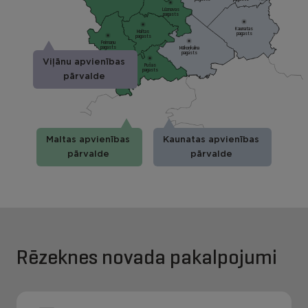
Lūznavas
pagasts
Kaunatas
Maltas
pagasts
pagasts
Feimaņu
pagasts
Mākoņkalna
pagasts
Viļānu apvienības
Pušas
pagasts
pārvalde
Maltas apvienības
Kaunatas apvienības
pārvalde
pārvalde
Rēzeknes novada pakalpojumi