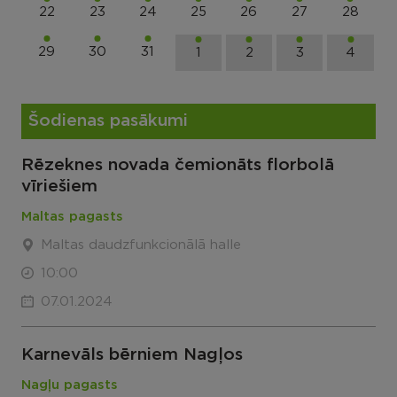
22
23
24
25
26
27
28
29
30
31
1
2
3
4
Šodienas pasākumi
Rēzeknes novada čemionāts florbolā
vīriešiem
Maltas pagasts
Maltas daudzfunkcionālā halle
10:00
07.01.2024
Karnevāls bērniem Nagļos
Nagļu pagasts