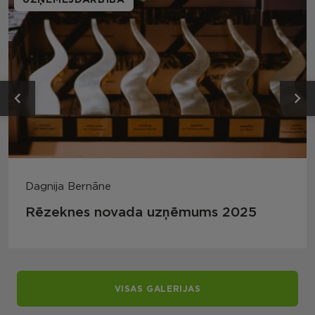
UZŅĒMĒJDARBĪBA
Dagnija Bernāne
Rēzeknes novada uzņēmums 2025
VISAS GALERIJAS