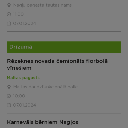
Nagļu pagasta tautas nams
11:00
07.01.2024
Drīzumā
Rēzeknes novada čemionāts florbolā
vīriešiem
Maltas pagasts
Maltas daudzfunkcionālā halle
10:00
07.01.2024
Karnevāls bērniem Nagļos