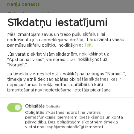
Nagļu pagasts
Nagļu pagasta tautas nams
Sīkdatņu iestatījumi
11:00
07.01.2024
Mēs izmantojam savus un trešo pušu sīkfailus, lai
nodrošinātu jūsu apmeklējuma drošību. Lai uzzinātu vairāk
par mūsu sīkfailu politiku, noklikšķiniet
šeit
.
Jūs varat piekrist visām sīkdatnēm, noklikšķinot uz
“Apstiprināt visas”, vai noraidīt tās, noklikšķinot uz
“Noraidīt”.
VISI NOTIKUMI
Ja tīmekļa vietnes lietotājs noklikšķina uz pogas “Noraidīt”,
tīmekļa vietnē tiek saglabātas obligātās sīkdatnes, kas ir
nepieciešamas tīmekļa vietnes darbībai un kuru
izmantošanai nav nepieciešama lietotāja piekrišana
Rēzeknes novada karte
Obligātās
Obligāts
Noklikšķini uz pagasta vai apvienības kartes, lai
Obligātās sīkdatnes nodrošina vietnes
pamatfunkcijas, piemēram, pieteikšanos un konta
izpētītu vairāk
pārvaldību. Bez obligātajām sīkdatnēm tīmekļa
vietni nav iespējams pienācīgi izmantot.