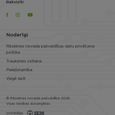
Kontakti
Atbrīvošanas aleja 95a, Rēzekne, LV-4601
Skatīt kartē
Waze
Tālrunis:
+371 64622238
Pašvaldības policijas informatīvais tālrunis:
+371
29411411
E-pasts:
info@rezeknesnovads.lv