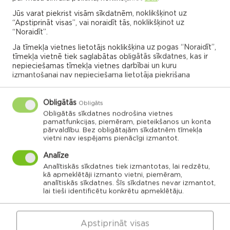
Rēzeknes novada karte
Jūs varat piekrist visām sīkdatnēm, noklikšķinot uz
“Apstiprināt visas”, vai noraidīt tās, noklikšķinot uz
“Noraidīt”.
Noklikšķini uz pagasta vai apvienības kartes, lai
izpētītu vairāk
Ja tīmekļa vietnes lietotājs noklikšķina uz pogas “Noraidīt”,
tīmekļa vietnē tiek saglabātas obligātās sīkdatnes, kas ir
nepieciešamas tīmekļa vietnes darbībai un kuru
izmantošanai nav nepieciešama lietotāja piekrišana
APVIENĪBU PĀRVALDES
Obligātās
Obligāts
Obligātās sīkdatnes nodrošina vietnes
Dricānu apvienības
Nautrēnu apvienības
pamatfunkcijas, piemēram, pieteikšanos un konta
pārvalde
pārvalde
pārvaldību. Bez obligātajām sīkdatnēm tīmekļa
vietni nav iespējams pienācīgi izmantot.
Analīze
Analītiskās sīkdatnes tiek izmantotas, lai redzētu,
kā apmeklētāji izmanto vietni, piemēram,
Gaigalavas
analītiskās sīkdatnes. Šīs sīkdatnes nevar izmantot,
Nautrēnu
pagasts
pagasts
lai tieši identificētu konkrētu apmeklētāju.
Nagļu pagasts
Stružānu
pagasts
Ilzeskalna
Dricānu
pagasts
pagasts
Bērzgales
pagasts
Apstiprināt visas
Rikavas
Dekšāres
pagasts
pagasts