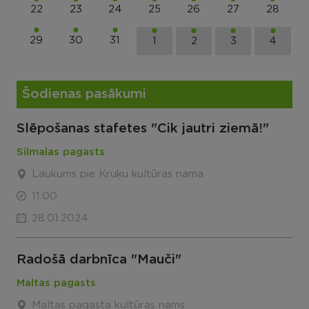
22
23
24
25
26
27
28
29
30
31
1
2
3
4
Šodienas pasākumi
Slēpošanas stafetes "Cik jautri ziemā!"
Silmalas pagasts
Laukums pie Kruķu kultūras nama
11:00
28.01.2024
Radošā darbnīca "Mauči"
Maltas pagasts
Maltas pagasta kultūras nams