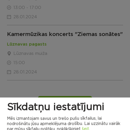
13:00 - 17:00
28.01.2024
Kamermūzikas koncerts "Ziemas sonātes"
Lūznavas pagasts
Lūznavas muiža
15:00
28.01.2024
VISI NOTIKUMI
Sīkdatņu iestatījumi
Mēs izmantojam savus un trešo pušu sīkfailus, lai
nodrošinātu jūsu apmeklējuma drošību. Lai uzzinātu vairāk
par mūsu sīkfailu politiku, noklikšķiniet
šeit
.