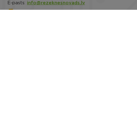
E-pasts:
info@rezeknesnovads.lv
E-adrese
Darba laiks: P.-Pk. 8.00–16.30
Rekvizīti
Noderīgi
Rēzeknes novada pašvaldības datu privātuma
politika
Trauksmes celšana
Piekļūstamība
Viegli lasīt