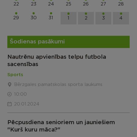
22
23
24
25
26
27
28
29
30
31
1
2
3
4
Šodienas pasākumi
Nautrēnu apvienības telpu futbola
sacensības
Sports
Bērzgales pamatskolas sporta laukums
10:00
20.01.2024
Pēcpusdiena senioriem un jauniešiem
"Kurš kuru māca?"