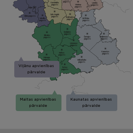
pagasts
Kantinieku
Lendžu
pagasts
Vērēmu
pagasts
pagasts
Viļāni
Sakstagala
Viļānu pagasts
pagasts
Ozolmuižas
Sokolku
Griškānu
pagasts
pagasts
pagasts
Ozolaines
pagasts
Silmalas
Čornajas
Stoļerovas
pagasts
pagasts
pagasts
Lūznavas
pagasts
Kaunatas
Maltas
pagasts
pagasts
Feimaņu
pagasts
Mākoņkalna
pagasts
Viļānu apvienības
Pušas
pagasts
pārvalde
Maltas apvienības
Kaunatas apvienības
pārvalde
pārvalde