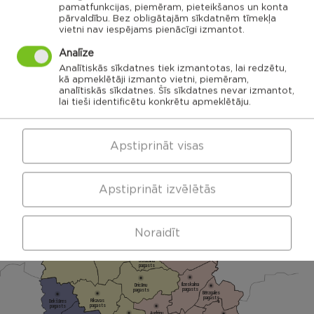
Rēzeknes novada karte
pamatfunkcijas, piemēram, pieteikšanos un konta
pārvaldību. Bez obligātajām sīkdatnēm tīmekļa
vietni nav iespējams pienācīgi izmantot.
Noklikšķini uz pagasta vai apvienības kartes, lai
Analīze
izpētītu vairāk
Analītiskās sīkdatnes tiek izmantotas, lai redzētu,
kā apmeklētāji izmanto vietni, piemēram,
analītiskās sīkdatnes. Šīs sīkdatnes nevar izmantot,
lai tieši identificētu konkrētu apmeklētāju.
APVIENĪBU PĀRVALDES
Apstiprināt visas
Dricānu apvienības
Nautrēnu apvienības
pārvalde
pārvalde
Apstiprināt izvēlētās
Noraidīt
Gaigalavas
Nautrēnu
pagasts
pagasts
Nagļu pagasts
Stružānu
pagasts
Ilzeskalna
Dricānu
pagasts
pagasts
Bērzgales
pagasts
Rikavas
Dekšāres
pagasts
pagasts
Audriņu