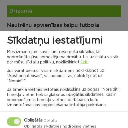
Drīzumā
Nautrēnu apvienības telpu futbola
sacensības
Sīkdatņu iestatījumi
Sports
Bērzgales pamatskolas sporta laukums
Mēs izmantojam savus un trešo pušu sīkfailus, lai
nodrošinātu jūsu apmeklējuma drošību. Lai uzzinātu vairāk
10:00
par mūsu sīkfailu politiku, noklikšķiniet
šeit
.
20.01.2024
Jūs varat piekrist visām sīkdatnēm, noklikšķinot uz
“Apstiprināt visas”, vai noraidīt tās, noklikšķinot uz
“Noraidīt”.
Ja tīmekļa vietnes lietotājs noklikšķina uz pogas “Noraidīt”,
tīmekļa vietnē tiek saglabātas obligātās sīkdatnes, kas ir
nepieciešamas tīmekļa vietnes darbībai un kuru
VISI NOTIKUMI
izmantošanai nav nepieciešama lietotāja piekrišana
Obligātās
Obligāts
Obligātās sīkdatnes nodrošina vietnes