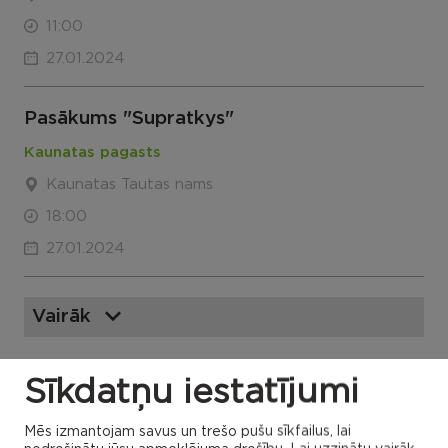
11:00
27.01.2024
Pasākums "Supratkys"
Kaunatas pagasts
Kaunatas Tautas nams
18:00
27.01.2024
Vairāk
Sīkdatņu iestatījumi
VISI NOTIKUMI
Mēs izmantojam savus un trešo pušu sīkfailus, lai