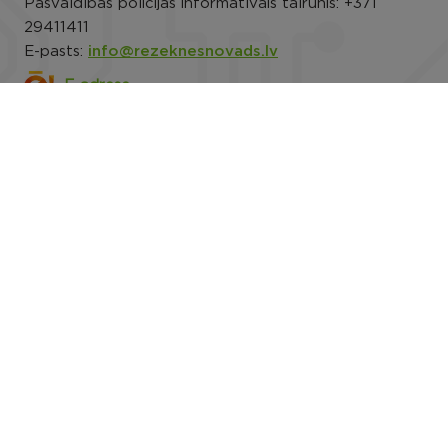
Pašvaldības policijas informatīvais tālrunis:
+371
29411411
E-pasts:
info@rezeknesnovads.lv
E-adrese
Darba laiks: P.-Pk. 8.00–16.30
Rekvizīti
Noderīgi
Rēzeknes novada pašvaldības datu privātuma
politika
Trauksmes celšana
Piekļūstamība