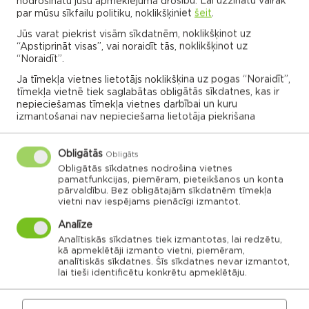
nodrošinātu jūsu apmeklējuma drošību. Lai uzzinātu vairāk
par mūsu sīkfailu politiku, noklikšķiniet
šeit
.
Rēzeknes novada karte
Jūs varat piekrist visām sīkdatnēm, noklikšķinot uz
“Apstiprināt visas”, vai noraidīt tās, noklikšķinot uz
“Noraidīt”.
Noklikšķini uz pagasta vai apvienības kartes, lai
Ja tīmekļa vietnes lietotājs noklikšķina uz pogas “Noraidīt”,
tīmekļa vietnē tiek saglabātas obligātās sīkdatnes, kas ir
izpētītu vairāk
nepieciešamas tīmekļa vietnes darbībai un kuru
izmantošanai nav nepieciešama lietotāja piekrišana
APVIENĪBU PĀRVALDES
Obligātās
Obligāts
Obligātās sīkdatnes nodrošina vietnes
pamatfunkcijas, piemēram, pieteikšanos un konta
Dricānu apvienības
Nautrēnu apvienības
pārvaldību. Bez obligātajām sīkdatnēm tīmekļa
pārvalde
pārvalde
vietni nav iespējams pienācīgi izmantot.
Analīze
Analītiskās sīkdatnes tiek izmantotas, lai redzētu,
kā apmeklētāji izmanto vietni, piemēram,
analītiskās sīkdatnes. Šīs sīkdatnes nevar izmantot,
lai tieši identificētu konkrētu apmeklētāju.
Gaigalavas
Nautrēnu
pagasts
pagasts
Nagļu pagasts
Stružānu
pagasts