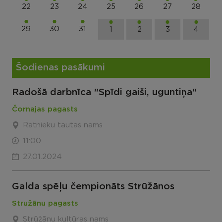
22
23
24
25
26
27
28
29
30
31
1
2
3
4
Šodienas pasākumi
Radošā darbnīca "Spīdi gaiši, uguntiņa"
Čornajas pagasts
Ratnieku tautas nams
11:00
27.01.2024
Galda spēļu čempionāts Strūžānos
Stružānu pagasts
Strūžānu kultūras nams