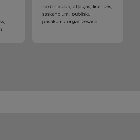
Tirdzniecība, atļaujas, licences,
saskaņojumi, publisku
ss,
pasākumu organizēšana
as