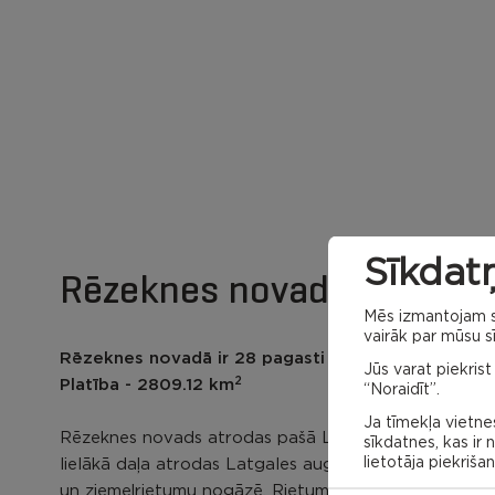
Sīkdatņ
Rēzeknes novada karte
Mēs izmantojam sa
vairāk par mūsu sī
Rēzeknes novadā ir 28 pagasti un Viļānu pilsēta
Jūs varat piekrist
2
Platība - 2809.12 km
“Noraidīt”.
Ja tīmekļa vietnes
Rēzeknes novads atrodas pašā Latgales vidū. Tā
sīkdatnes, kas ir
lietotāja piekriša
lielākā daļa atrodas Latgales augstienē, tās ziemeļu
un ziemeļrietumu nogāzē. Rietumdaļa –