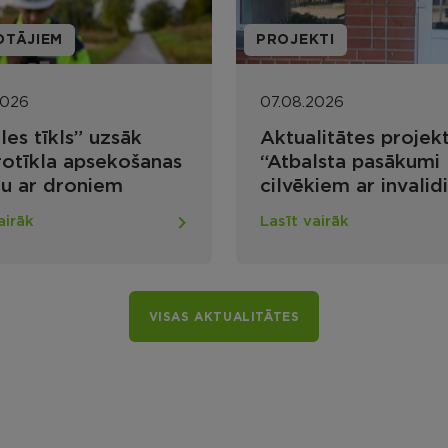
PROJEKTI
PROJEKT
07.08.2026
07.08.20
Aktualitātes projekta
Projekt
“Atbalsta pasākumi
būvdarb
cilvēkiem ar invaliditāti
pieejam
mājokļu un publiskās
nodroši
Lasīt vairāk
Lasīt vai
infrastruktūras vides
apvienī
pieejamības
Lūznav
nodrošināšanai Rēzeknes
novadā”
VISAS AKTUALITĀTES