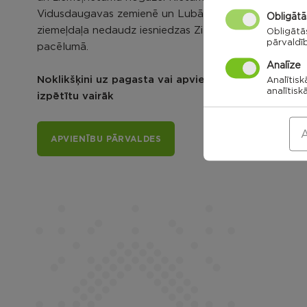
Vidusdaugavas zemienē un Lubāna līdzenumā, bet
Obligātā
ziemeļdaļa nedaudz iesniedzas Ziemeļlatgales
Obligātā
pārvaldī
pacēlumā.
Analīze
Noklikšķini uz pagasta vai apvienības kartes, lai
Analītisk
analītisk
izpētītu vairāk
A
APVIENĪBU PĀRVALDES