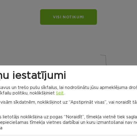
VISI NOTIKUMI
u iestatījumi
vus un trešo pušu sīkfailus, lai nodrošinātu jūsu apmeklējuma droš
Dricānu apvienības
kfailu politiku, noklikšķiniet
šeit
.
pārvalde
 visām sīkdatnēm, noklikšķinot uz “Apstiprināt visas”, vai noraidīt tā
Gaigalavas
pagasts
Nagļu
pagasts
 lietotājs noklikšķina uz pogas “Noraidīt”, tīmekļa vietnē tiek sagl
 nepieciešamas tīmekļa vietnes darbībai un kuru izmantošanai nav
na