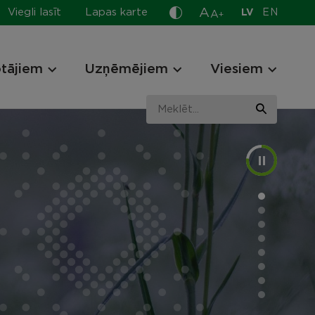
A
Viegli lasīt
Lapas karte
LV
EN
A
+
otājiem
Uzņēmējiem
Viesiem