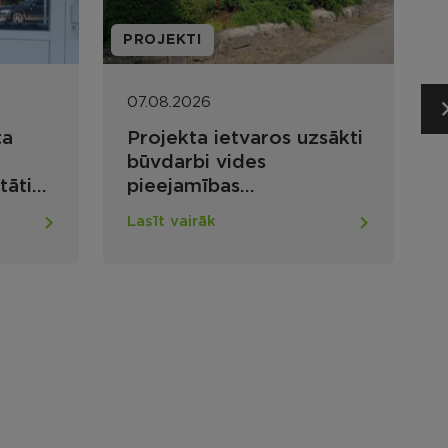
I
SOCIĀLAIS DIENESTS
26
07.08.2026
a ietvaros uzsākti
Noslēdzies Rēzeknes
i vides
novada 2026. gada
ības
sociālās jomas projek
nāšanai Maltas
konkurss nevalstiska
rāk
Lasīt vairāk
bas pārvaldes ēkā
organizācijām
as pagastā