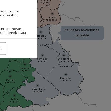
Bērzgales
pagasts
nos un konta
ieku
i izmantot.
Audriņu
sts
Lendžu
pagasts
Vērēmu
pagasts
pagasts
Rēzekne
etni, piemēram,
Kaunatas apvienības
tagala
rētu apmeklētāju.
asts
Ozolmuižas
pārvalde
Griškānu
pagasts
pagasts
īt
Ozolaines
pagasts
Čornajas
Stoļerovas
pagasts
pagasts
Lūznavas
pagasts
Kaunatas
Maltas
pagasts
pagasts
Mākoņkalna
pagasts
Pušas
pagasts