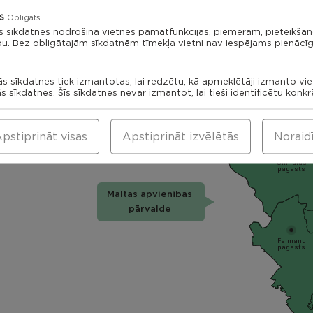
Rikavas
Dekšāres
s
pagasts
Obligāts
pagasts
s sīkdatnes nodrošina vietnes pamatfunkcijas, piemēram, pieteikša
Kantin
bu. Bez obligātajām sīkdatnēm tīmekļa vietni nav iespējams pienācīg
paga
Viļāni
ās sīkdatnes tiek izmantotas, lai redzētu, kā apmeklētāji izmanto vi
Saks
ās sīkdatnes. Šīs sīkdatnes nevar izmantot, lai tieši identificētu konk
Viļānu
pag
pagasts
Viļānu apvienības
Sokolku
pagasts
pārvalde
pstiprināt visas
Apstiprināt izvēlētās
Noraid
Silmalas
pagasts
Maltas apvienības
pārvalde
Feimaņu
pagasts