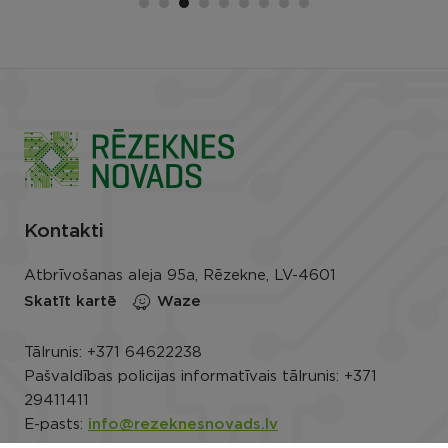
Kontakti
Atbrīvošanas aleja 95a, Rēzekne, LV-4601
Skatīt kartē
Waze
Tālrunis:
+371 64622238
Pašvaldības policijas informatīvais tālrunis:
+371
29411411
E-pasts:
info@rezeknesnovads.lv