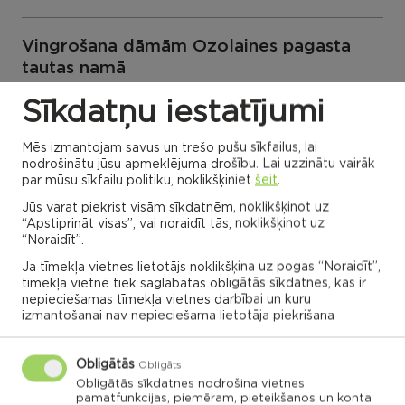
Vingrošana dāmām Ozolaines pagasta
tautas namā
Ozolaines pagasts
Sīkdatņu iestatījumi
Ozolaines pagasta tautas nams
Mēs izmantojam savus un trešo pušu sīkfailus, lai
18:30
nodrošinātu jūsu apmeklējuma drošību. Lai uzzinātu vairāk
par mūsu sīkfailu politiku, noklikšķiniet
šeit
.
05.03.2025
Jūs varat piekrist visām sīkdatnēm, noklikšķinot uz
“Apstiprināt visas”, vai noraidīt tās, noklikšķinot uz
“Noraidīt”.
Ja tīmekļa vietnes lietotājs noklikšķina uz pogas “Noraidīt”,
tīmekļa vietnē tiek saglabātas obligātās sīkdatnes, kas ir
VISI NOTIKUMI
nepieciešamas tīmekļa vietnes darbībai un kuru
izmantošanai nav nepieciešama lietotāja piekrišana
Rēzeknes novada karte
Obligātās
Obligāts
Obligātās sīkdatnes nodrošina vietnes
pamatfunkcijas, piemēram, pieteikšanos un konta