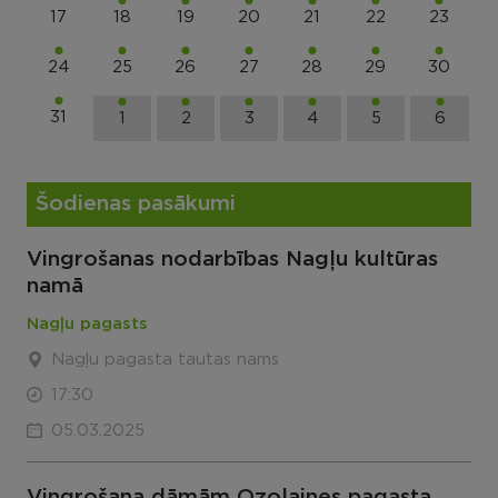
17
18
19
20
21
22
23
24
25
26
27
28
29
30
31
1
2
3
4
5
6
Šodienas pasākumi
Vingrošanas nodarbības Nagļu kultūras
namā
Nagļu pagasts
Nagļu pagasta tautas nams
17:30
05.03.2025
Vingrošana dāmām Ozolaines pagasta