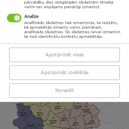
pārvaldību. Bez obligātajām sīkdatnēm tīmekļa
Noklikšķini uz pagasta vai apvienības kartes, lai
vietni nav iespējams pienācīgi izmantot.
izpētītu vairāk
Analīze
Analītiskās sīkdatnes tiek izmantotas, lai redzētu,
kā apmeklētāji izmanto vietni, piemēram,
APVIENĪBU PĀRVALDES
analītiskās sīkdatnes. Šīs sīkdatnes nevar izmantot,
lai tieši identificētu konkrētu apmeklētāju.
Dricānu apvienības
Nautrēnu apvienības
Apstiprināt visas
pārvalde
pārvalde
Apstiprināt izvēlētās
Gaigalavas
Noraidīt
Nautrēnu
pagasts
pagasts
Nagļu pagasts
Stružānu
pagasts
Ilzeskalna
Dricānu
pagasts
pagasts
Bērzgales
pagasts
Rikavas
Dekšāres
pagasts
pagasts
Audriņu
pagasts
Kantinieku
Lendžu
pagasts
Vērēmu
pagasts
pagasts
Viļāni