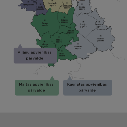
Sakstagala
Viļānu pagasts
pagasts
Ozolmuižas
Sokolku
Griškānu
pagasts
pagasts
pagasts
Ozolaines
pagasts
Silmalas
Čornajas
Stoļerovas
pagasts
pagasts
pagasts
Lūznavas
pagasts
Kaunatas
Maltas
pagasts
pagasts
Feimaņu
pagasts
Mākoņkalna
pagasts
Viļānu apvienības
Pušas
pagasts
pārvalde
Maltas apvienības
Kaunatas apvienības
pārvalde
pārvalde